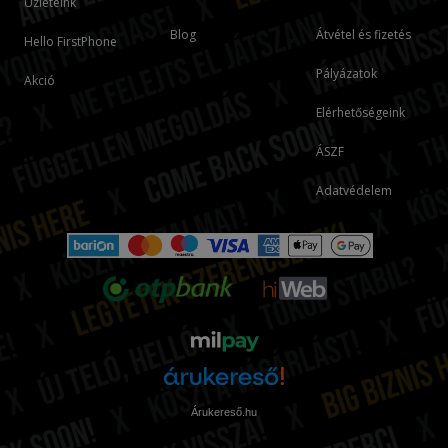
Üzleteink
Blog
Átvétel és fizetés
Hello FirstPhone
Pályázatok
Akció
Elérhetőségeink
ÁSZF
Adatvédelem
Árukereső.hu