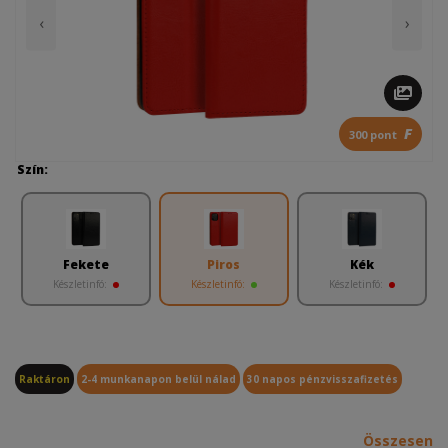
‹
›
F
300 pont
Szín:
Fekete
Piros
Kék
Készletinfó:
Készletinfó:
Készletinfó:
Raktáron
2-4 munkanapon belül nálad
30 napos pénzvisszafizetés
Összesen