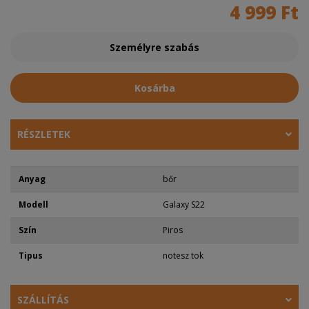
4 999 Ft
Személyre szabás
Kosárba
RÉSZLETEK
Anyag
bőr
Modell
Galaxy S22
Szín
Piros
Tipus
notesz tok
SZÁLLÍTÁS