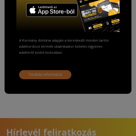
TISZTELT VÁSÁRLÓNK!
Fizetésnél kérje az ingyenes adattörlő kódot
adatainak biztonsága érdekében!
A Kormány döntése alapján a kereskedő minden tartós
adathordozó termék vásárlásakor köteles ingyenes
adattörlő kódot biztosítani.
További információ
Hírlevél feliratkozás