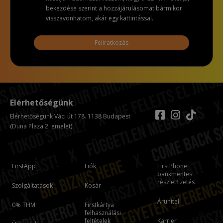
bekezdése szerint a hozzájárulásomat bármikor
visszavonhatom, akár egy kattintással.
Feliratkozás
Elérhetőségünk
Elérhetőségünk Váci út 178. 1138 Budapest
(Duna Plaza 2. emelet)
FirstApp
Fiók
FirstPhone
bankmentes
részletfizetés
Szolgáltatások
Kosár
Áruhitel
0% THM
Firstkártya
felhasználási
feltételek
Karrier