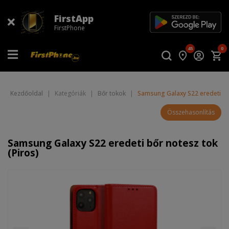
FirstApp
FirstPhone
45
0
Kezdőoldal
|
Kategóriák
|
Bőr tokok
|
Samsung Galaxy S22 eredeti bőr
Összehasonlítás
Samsung Galaxy S22 eredeti bőr notesz tok
(Piros)