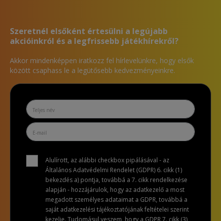
Szeretnél elsőként értesülni a legújabb
akcióinkról és a legfrissebb játékhírekről?
Akkor mindenképpen iratkozz fel hírlevelünkre, hogy elsők
között csaphass le a legütősebb kedvezményeinkre.
Alulírott, az alábbi checkbox pipálásával - az
Általános Adatvédelmi Rendelet (GDPR) 6. cikk (1)
bekezdés a) pontja, továbbá a 7. cikk rendelkezése
alapján - hozzájárulok, hogy az adatkezelő a most
megadott személyes adataimat a GDPR, továbbá a
saját adatkezelési tájékoztatójának feltételei szerint
kezelje. Tudomásul veszem, hogy a GDPR 7. cikk (3)