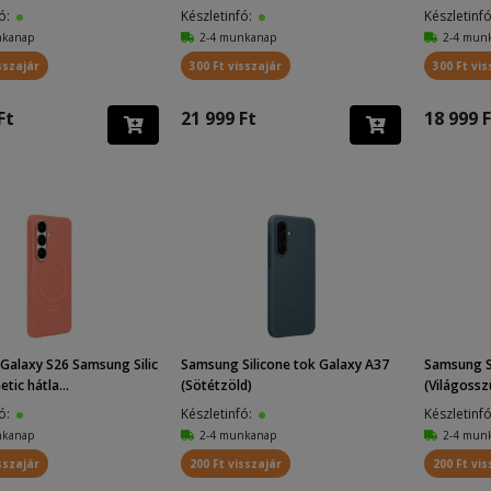
fó:
Készletinfó:
Készletinf
nkanap
2-4 munkanap
2-4 mun
sszajár
300 Ft visszajár
300 Ft vis
Ft
21 999 Ft
18 999 F
Galaxy S26 Samsung Silic
Samsung Silicone tok Galaxy A37
Samsung Si
tic hátla...
(Sötétzöld)
(Világossz
fó:
Készletinfó:
Készletinf
nkanap
2-4 munkanap
2-4 mun
sszajár
200 Ft visszajár
200 Ft vis