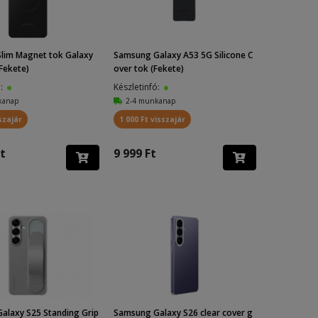
lim Magnet tok Galaxy
Samsung Galaxy A53 5G Silicone C
(Fekete)
over tok (Fekete)
ó:
Készletinfó:
kanap
2-4 munkanap
szajár
1 000 Ft visszajár
t
9 999 Ft
alaxy S25 Standing Grip
Samsung Galaxy S26 clear cover g