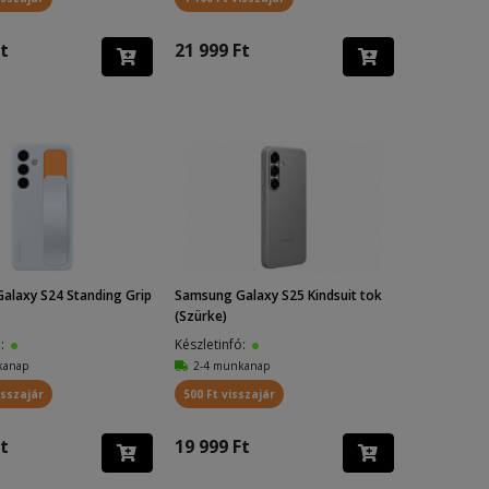
t
21 999 Ft
alaxy S24 Standing Grip
Samsung Galaxy S25 Kindsuit tok
(Szürke)
ó:
Készletinfó:
kanap
2-4 munkanap
isszajár
500 Ft visszajár
t
19 999 Ft