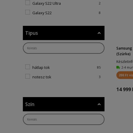
Galaxy S22 Ultra
2
Galaxy S22
8
iPhone 11 Pro (5,8")
1
Galaxy A53
2
Tipus
Galaxy S10+
1
Samsung S
iPhone 13 (6.1)
1
(Szürke)
iPhone XR
2
Készletin
hátlap tok
85
2-4 mu
iPhone 7/8/SE 2020/SE 2022
1
200 Ft vi
notesz tok
3
P30 Lite
1
P30
14 999 
1
iPhone 13 Pro Max (6.7)
1
Szín
iPhone XS Max
1