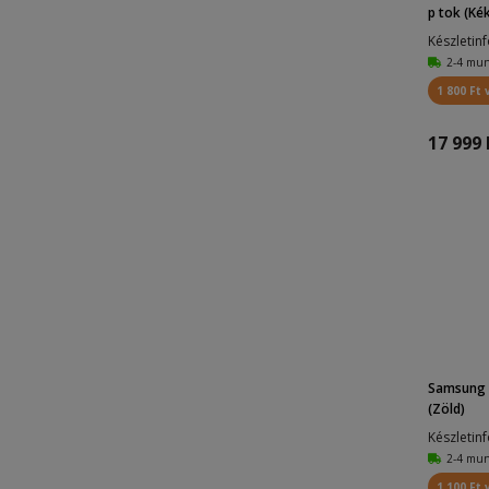
p tok (Ké
Sötétkék
1
Készletin
Világos Lila
2
2-4 mu
Fehér
1
1 800 Ft 
Rózsaszín
1
17 999 
Világosszürke
1
Samsung 
(Zöld)
Készletin
2-4 mu
1 100 Ft 