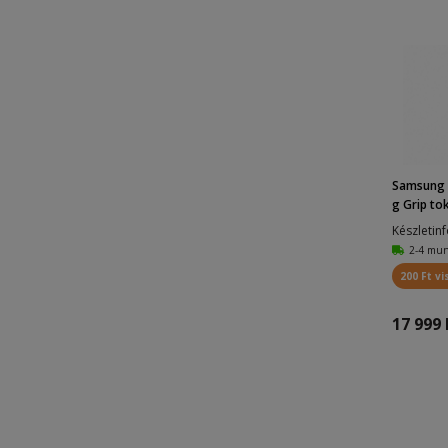
Samsung G
g Grip tok
Készletin
2-4 mu
200 Ft vi
17 999 