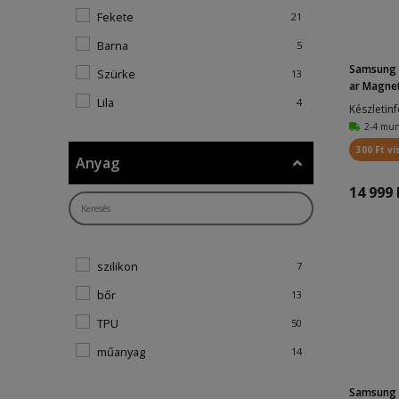
Fekete
21
Barna
5
Samsung 
Szürke
13
ar Magneti
Lila
4
Készletin
2-4 mu
Korallpiros
2
300 Ft vi
Sárga
1
Anyag
Zöld
3
14 999 
Kék
6
Sötétzöld
1
szilikon
7
Átlátszó
7
bőr
13
Ibolya
1
TPU
50
áltlátszó
1
műanyag
14
Piros
1
vegán bőr
4
Világoskék
3
Samsung 