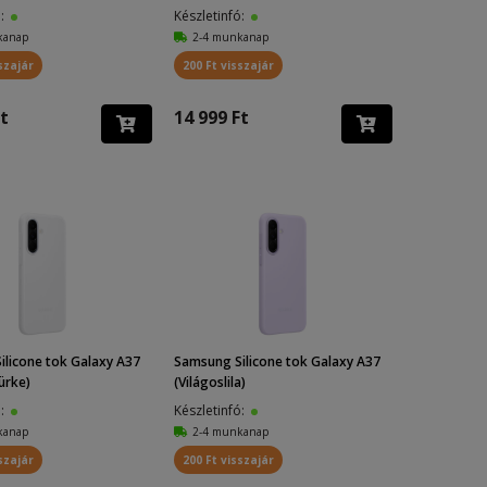
ó:
Készletinfó:
kanap
2-4 munkanap
szajár
200 Ft visszajár
t
14 999 Ft
licone tok Galaxy A37
Samsung Silicone tok Galaxy A37
ürke)
(Világoslila)
ó:
Készletinfó:
kanap
2-4 munkanap
szajár
200 Ft visszajár