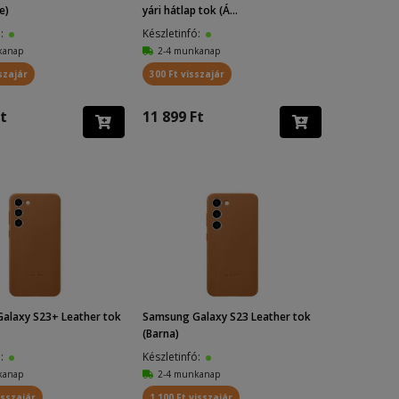
e)
yári hátlap tok (Á...
ó:
Készletinfó:
kanap
2-4 munkanap
szajár
300 Ft visszajár
t
11 899 Ft
alaxy S23+ Leather tok
Samsung Galaxy S23 Leather tok
(Barna)
ó:
Készletinfó:
kanap
2-4 munkanap
isszajár
1 100 Ft visszajár