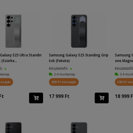
alaxy S25 Ultra Standin
Samsung Galaxy S25 Standing Grip
Samsung G
 (Szürke...
tok (Fekete)
one Magnet
fó:
Készletinfó:
Készletinf
nkanap
2-4 munkanap
2-4 mun
sszajár
200 Ft visszajár
300 Ft vis
Ft
17 999 Ft
18 999 F