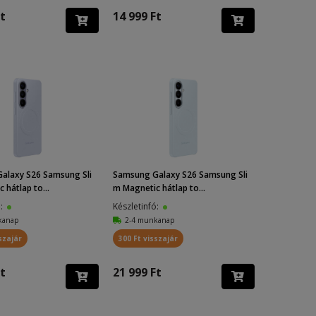
t
14 999 Ft
alaxy S26 Samsung Sli
Samsung Galaxy S26 Samsung Sli
 hátlap to...
m Magnetic hátlap to...
ó:
Készletinfó:
kanap
2-4 munkanap
szajár
300 Ft visszajár
t
21 999 Ft