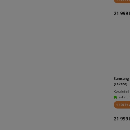
21 999 
Samsung 
(Fekete)
Készletin
2-4 mu
1 100 Ft 
21 999 