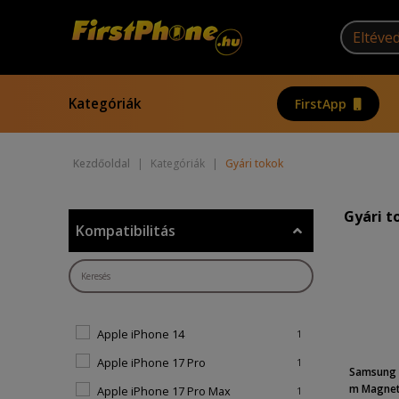
Kategóriák
FirstApp
Kezdőoldal
|
Kategóriák
|
Gyári tokok
Gyári t
Kompatibilitás
Apple iPhone 14
1
Apple iPhone 17 Pro
1
Samsung 
m Magneti
Apple iPhone 17 Pro Max
1