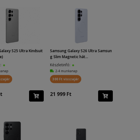
laxy S25 Ultra Kindsuit
Samsung Galaxy S26 Ultra Samsun
e)
g Slim Magnetic hát...
ó:
Készletinfó:
kanap
2-4 munkanap
szajár
300 Ft visszajár
t
21 999 Ft