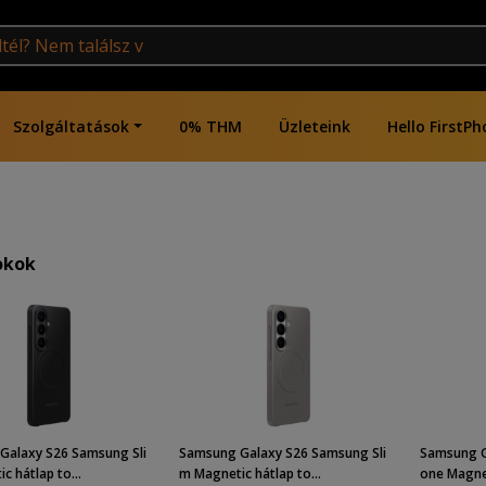
Szolgáltatások
0% THM
Üzleteink
Hello FirstPh
okok
Galaxy S26 Samsung Sli
Samsung Galaxy S26 Samsung Sli
Samsung G
c hátlap to...
m Magnetic hátlap to...
one Magnet