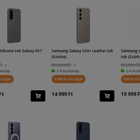
ilicone tok Galaxy A57
Samsung Galaxy S24+ Leather tok
Samsung Ga
(Szürke)
tok (Szürk
fó:
Készletinfó:
Készletinf
nkanap
2-4 munkanap
2-4 mun
sszajár
1 500 Ft visszajár
500 Ft vis
Ft
14 999 Ft
19 999 F