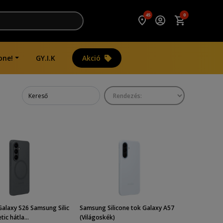
45
0
one!
GY.I.K
Akció
alaxy S26 Samsung Silic
Samsung Silicone tok Galaxy A57
ic hátla...
(Világoskék)