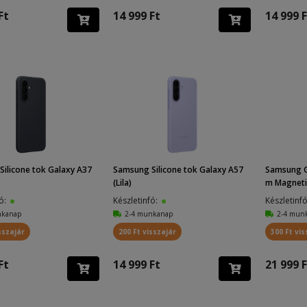
Ft
14 999 Ft
14 999 F
ilicone tok Galaxy A37
Samsung Silicone tok Galaxy A57
Samsung G
(Lila)
m Magnetic
fó:
Készletinfó:
Készletinf
nkanap
2-4 munkanap
2-4 mun
sszajár
200 Ft visszajár
300 Ft vis
Ft
14 999 Ft
21 999 F