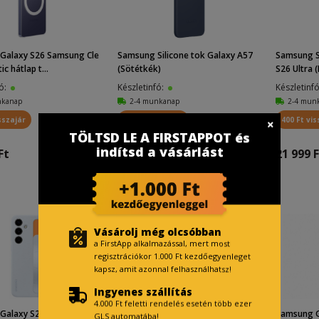
Galaxy S26 Samsung Cle
Samsung Silicone tok Galaxy A57
Samsung S
c hátlap t...
(Sötétkék)
S26 Ultra 
fó:
Készletinfó:
Készletinf
nkanap
2-4 munkanap
2-4 mun
sszajár
200 Ft visszajár
400 Ft vis
TÖLTSD LE A FIRSTAPPOT és
indítsd a vásárlást
Ft
14 999 Ft
21 999 F
Vásárolj még olcsóbban
a FirstApp alkalmazással, mert most
regisztrációkor 1.000 Ft kezdőegyenleget
kapsz, amit azonnal felhasználhatsz!
Ingyenes szállítás
4.000 Ft feletti rendelés esetén több ezer
Galaxy S24+ Standing Gri
Samsung Galaxy S24+ Shield tok (S
Samsung G
GLS automatába!