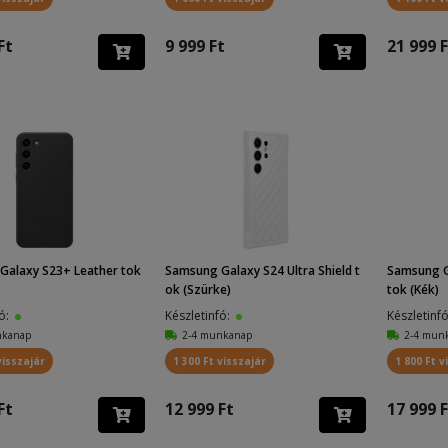
Ft
9 999 Ft
21 999 F
Galaxy S23+ Leather tok
Samsung Galaxy S24 Ultra Shield t
Samsung G
ok (Szürke)
tok (Kék)
fó:
Készletinfó:
Készletinf
nkanap
2-4 munkanap
2-4 mun
visszajár
1 300 Ft visszajár
1 800 Ft v
Ft
12 999 Ft
17 999 F