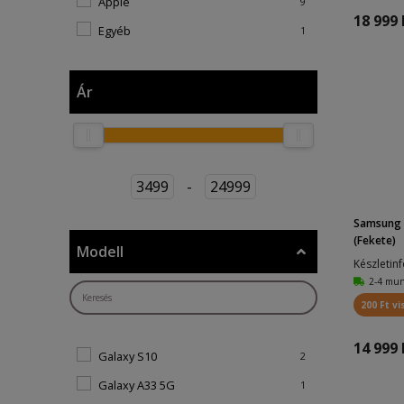
Apple
9
18 999 
Egyéb
1
Ár
3499
-
24999
Samsung S
(Fekete)
Modell
Készletin
2-4 mu
200 Ft vi
14 999 
Galaxy S10
2
Galaxy A33 5G
1