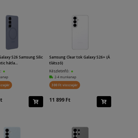
alaxy S26 Samsung Silic
Samsung Clear tok Galaxy S26+ (Á
ic hátla...
tlátszó)
ó:
Készletinfó:
kanap
2-4 munkanap
szajár
300 Ft visszajár
t
11 899 Ft