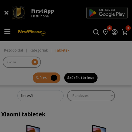
FirstApp
FirstPhone
45
0
Kezdőoldal
|
Kategóriák
|
Tabletek
Szűrés
Szűrők törlése
1
Xiaomi tabletek