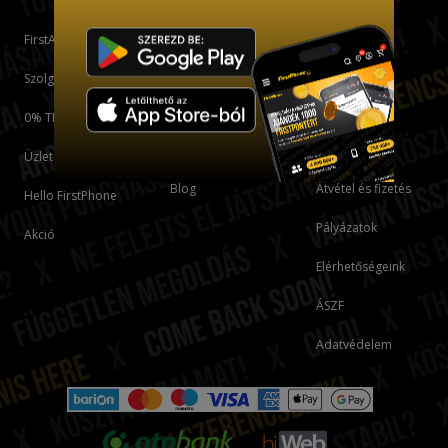
FirstApp
Fiók
FirstPhone
bankmentes
részletfizetés
Szolgáltatások
Kosár
Áruhitel
0% THM
Firstkártya
felhasználási
feltételek
Karrier
Üzleteink
Blog
Átvétel és fizetés
Hello FirstPhone
Pályázatok
Akció
Elérhetőségeink
ÁSZF
Adatvédelem