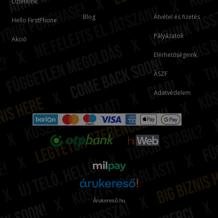
Üzleteink
Blog
Átvétel és fizetés
Hello FirstPhone
Pályázatok
Akció
Elérhetőségeink
ÁSZF
Adatvédelem
Árukereső.hu