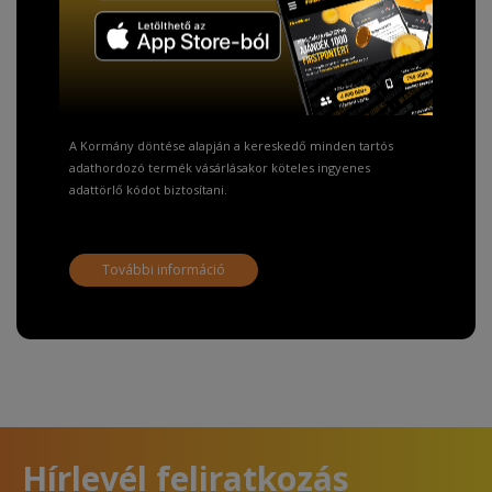
TISZTELT VÁSÁRLÓNK!
Fizetésnél kérje az ingyenes adattörlő kódot
adatainak biztonsága érdekében!
A Kormány döntése alapján a kereskedő minden tartós
adathordozó termék vásárlásakor köteles ingyenes
adattörlő kódot biztosítani.
További információ
Hírlevél feliratkozás