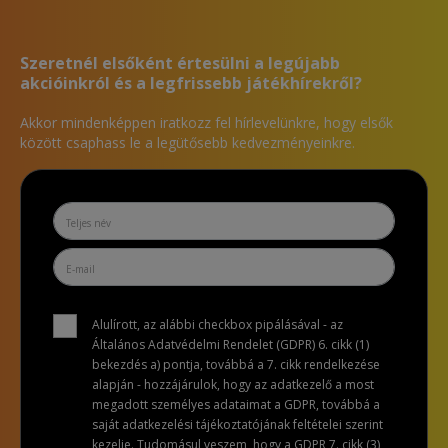
Szeretnél elsőként értesülni a legújabb
akcióinkról és a legfrissebb játékhírekről?
Akkor mindenképpen iratkozz fel hírlevelünkre, hogy elsők
között csaphass le a legütősebb kedvezményeinkre.
Alulírott, az alábbi checkbox pipálásával - az
Általános Adatvédelmi Rendelet (GDPR) 6. cikk (1)
bekezdés a) pontja, továbbá a 7. cikk rendelkezése
alapján - hozzájárulok, hogy az adatkezelő a most
megadott személyes adataimat a GDPR, továbbá a
saját adatkezelési tájékoztatójának feltételei szerint
kezelje. Tudomásul veszem, hogy a GDPR 7. cikk (3)