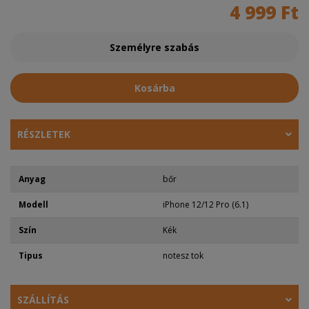
4 999 Ft
Személyre szabás
Kosárba
RÉSZLETEK
Anyag
bőr
Modell
iPhone 12/12 Pro (6.1)
Szín
Kék
Tipus
notesz tok
SZÁLLÍTÁS