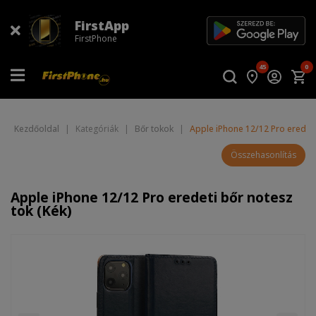
FirstApp
FirstPhone
45
0
Kezdőoldal
|
Kategóriák
|
Bőr tokok
|
Apple iPhone 12/12 Pro eredeti
Összehasonlítás
Apple iPhone 12/12 Pro eredeti bőr notesz
tok (Kék)