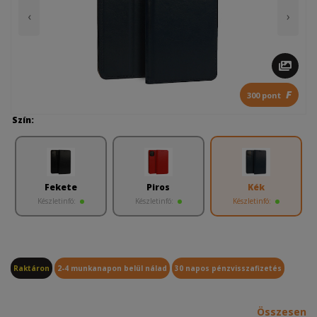
‹
›
F
300 pont
Szín:
Fekete
Piros
Kék
Készletinfó:
Készletinfó:
Készletinfó:
Raktáron
2-4 munkanapon belül nálad
30 napos pénzvisszafizetés
Összesen