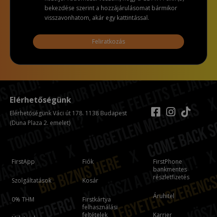
bekezdése szerint a hozzájárulásomat bármikor
visszavonhatom, akár egy kattintással.
Feliratkozás
Elérhetőségünk
Elérhetőségünk Váci út 178. 1138 Budapest
(Duna Plaza 2. emelet)
FirstApp
Fiók
FirstPhone
bankmentes
részletfizetés
Szolgáltatások
Kosár
Áruhitel
0% THM
Firstkártya
felhasználási
feltételek
Karrier