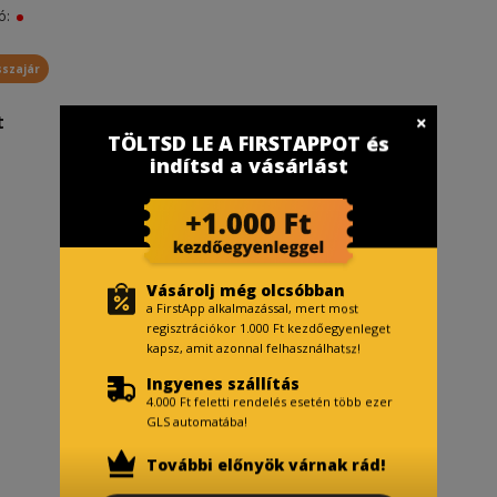
fó:
sszajár
t
TÖLTSD LE A FIRSTAPPOT és
indítsd a vásárlást
Vásárolj még olcsóbban
a FirstApp alkalmazással, mert most
regisztrációkor 1.000 Ft kezdőegyenleget
kapsz, amit azonnal felhasználhatsz!
Ingyenes szállítás
4.000 Ft feletti rendelés esetén több ezer
GLS automatába!
További előnyök várnak rád!