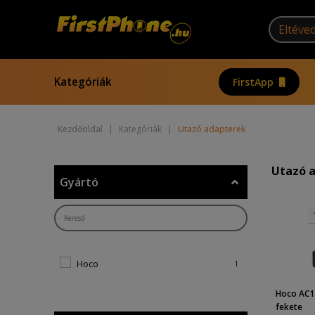
Kategóriák
FirstApp
Kezdőoldal
|
Kategóriák
|
Utazó adapterek
Utazó 
Gyártó
Hoco
1
Hoco AC1 
fekete