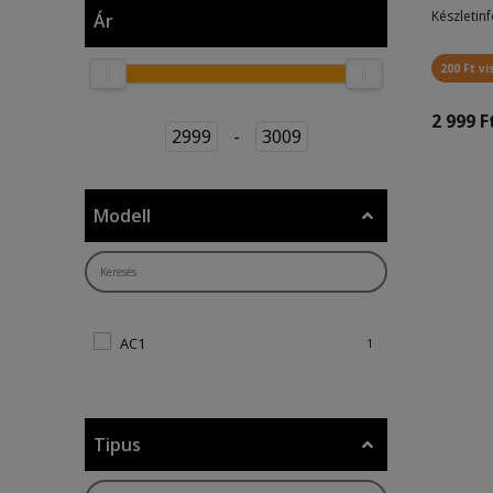
Készletin
Ár
200 Ft vi
2 999 F
2999
-
3009
Modell
AC1
1
Tipus