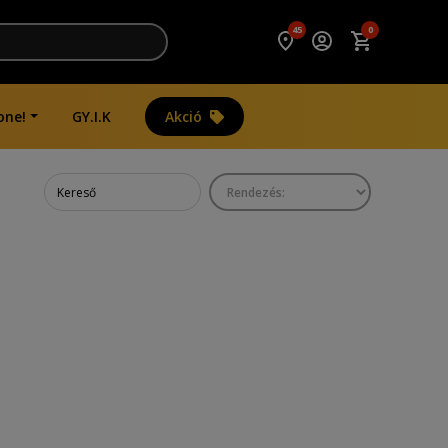
45
0
one!
GY.I.K
Akció