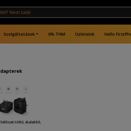
Szolgáltatások
0% THM
Üzleteink
Hello FirstPh
adapterek
hálózati töltő, átalakító,