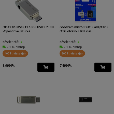
ODA3 0160S0R11 16GB USB 3.2 USB
Goodram microSDHC + adapter +
-C pendrive, szürke...
OTG olvasó 32GB clas...
Készletinfó:
Készletinfó:
2-4 munkanap
2-4 munkanap
400 Ft visszajár
200 Ft visszajár
8 999 Ft
7 499 Ft