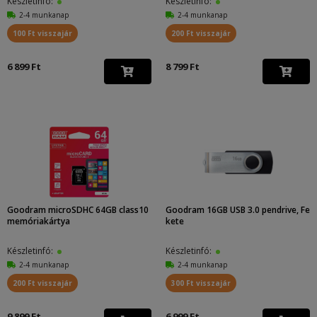
Készletinfó:
Készletinfó:
2-4 munkanap
2-4 munkanap
100 Ft visszajár
200 Ft visszajár
6 899 Ft
8 799 Ft
Goodram microSDHC 64GB class10
Goodram 16GB USB 3.0 pendrive, Fe
memóriakártya
kete
Készletinfó:
Készletinfó:
2-4 munkanap
2-4 munkanap
200 Ft visszajár
300 Ft visszajár
9 899 Ft
6 999 Ft