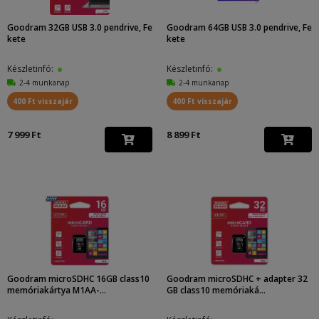
Goodram 32GB USB 3.0 pendrive, Fe
Goodram 64GB USB 3.0 pendrive, Fe
kete
kete
Készletinfó:
Készletinfó:
2-4 munkanap
2-4 munkanap
400 Ft visszajár
400 Ft visszajár
7 999 Ft
8 899 Ft
Goodram microSDHC 16GB class10
Goodram microSDHC + adapter 32
memóriakártya M1AA-...
GB class10 memóriaká...