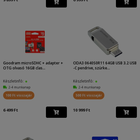
Goodram microSDHC + adapter +
ODA3 0640S0R11 64GB USB 3.2 USB
OTG olvasó 16GB clas...
-C pendrive, szürke...
Készletinfó:
Készletinfó:
2-4 munkanap
2-4 munkanap
100 Ft visszajár
500 Ft visszajár
6 499 Ft
10 999 Ft