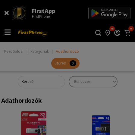
FirstApp
FirstPhone
45
0
Kezdőoldal
|
Kategóriák
|
Adathordozó
Szűrés
0
Adathordozók