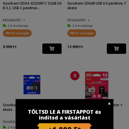
Goodram ODA3-032S0R11 32GB US
Goodram 256GB USB 3.0 pendrive, f
B 3.2, USB-C pendrive...
ekete
Készletinfó:
Készletinfó:
2-4 munkanap
2-4 munkanap
400 Ft visszajár
900 Ft visszajár
8 999 Ft
13 999 Ft
Goodram 128GB USB 3.0 pendrive, F
Goodram microSDHC + adapter +
ekete
OTG olvasó 64GB clas...
TÖLTSD LE A FIRSTAPPOT és
indítsd a vásárlást
Készletinfó:
Készletinfó:
2-4 munkanap
2-4 munkanap