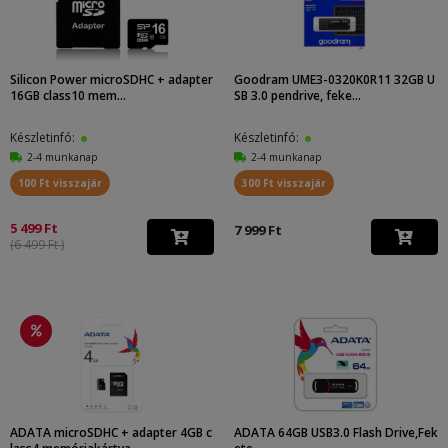
Silicon Power microSDHC + adapter
Goodram UME3-0320K0R11 32GB U
16GB class10 mem...
SB 3.0 pendrive, feke...
Készletinfó:
Készletinfó:
2-4 munkanap
2-4 munkanap
100 Ft visszajár
300 Ft visszajár
5 499 Ft
7 999 Ft
(6 499 Ft )
ADATA microSDHC + adapter 4GB c
ADATA 64GB USB3.0 Flash Drive,Fek