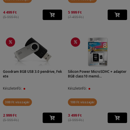
4 499 Ft
5 999 Ft
(5 999 Ft )
(7 499 Ft )
Goodram 8GB USB 3.0 pendrive, Fek
Silicon Power MicroSDHC + adapter
ete
8GB class10 memó...
Készletinfó:
Készletinfó:
300 Ft visszajár
100 Ft visszajár
2 999 Ft
3 499 Ft
(5 999 Ft )
(3 999 Ft )