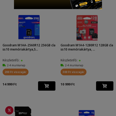
Goodram M1AA-2560R12 256GB cla
Goodram M1A4-1280R12 128GB cla
ss10 memóriakártya,S...
ss10 memóriakártya, ...
Készletinfó:
Készletinfó:
2-4 munkanap
2-4 munkanap
200 Ft visszajár
300 Ft visszajár
14 999 Ft
10 999 Ft