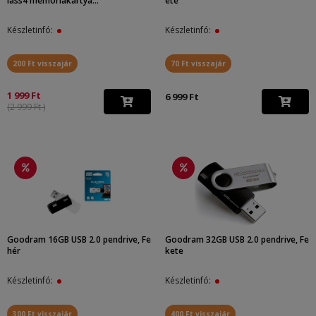
lass4 memóriakártya...
ete
Készletinfó:
Készletinfó:
200 Ft visszajár
70 Ft visszajár
1 999 Ft
6 999 Ft
(2 999 Ft )
Goodram 16GB USB 2.0 pendrive, Fe
Goodram 32GB USB 2.0 pendrive, Fe
hér
kete
Készletinfó:
Készletinfó:
300 Ft visszajár
400 Ft visszajár