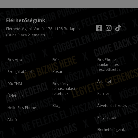
Elérhetőségünk
Elérhetőségünk Váci út 178. 1138 Budapest
(Duna Plaza 2. emelet)
FirstApp
Fiók
FirstPhone
bankmentes
részletfizetés
Szolgáltatások
Kosár
Áruhitel
0% THM
Firstkártya
felhasználási
feltételek
Karrier
Üzleteink
Blog
Átvétel és fizetés
Hello FirstPhone
Pályázatok
Akció
Elérhetőségeink