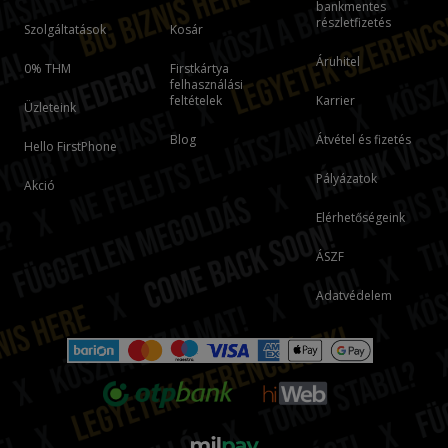
bankmentes
részletfizetés
Szolgáltatások
Kosár
Áruhitel
0% THM
Firstkártya
felhasználási
feltételek
Karrier
Üzleteink
Blog
Átvétel és fizetés
Hello FirstPhone
Pályázatok
Akció
Elérhetőségeink
ÁSZF
Adatvédelem