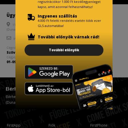
regisztrációkor 1.000 Ft kezdőegyenleget
kapsz, amit azonnal felhasználhatsz!
Ügyfélszolgálat
Szerviz
Ingyenes szállítás
4.000 Ft feletti rendelés esetén több ezer
1138 Budapest, Váci út 178.
+36 70 600 0041
GLS automatába!
(Duna Plaza 2. emelet)
szerviz@firstphone.hu
További előnyök várnak rád!
info@firstphone.hu
Cégnév/Név
Adószám
További előnyök
Szilvási Trader Kft.
23584057-2-42
Cégjegyzékszám
01-09-187420
Elérhetőségünk
Elérhetőségünk Váci út 178. 1138 Budapest
(Duna Plaza 2. emelet)
FirstApp
Fiók
FirstPhone