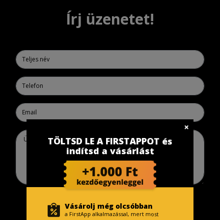
Írj üzenetet!
TÖLTSD LE A FIRSTAPPOT és
indítsd a vásárlást
Küldés
Vásárolj még olcsóbban
a FirstApp alkalmazással, mert most