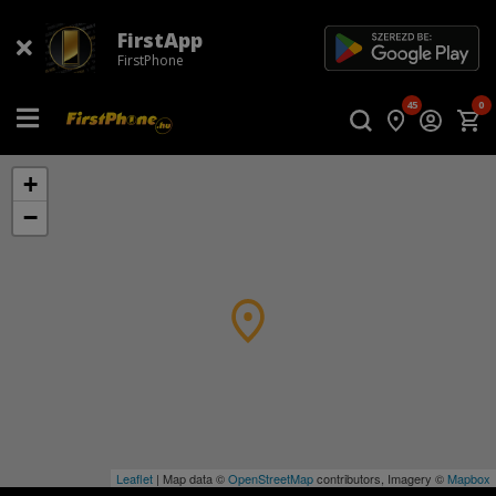
FirstApp
FirstPhone
45
0
+
−
Leaflet
| Map data ©
OpenStreetMap
contributors, Imagery ©
Mapbox