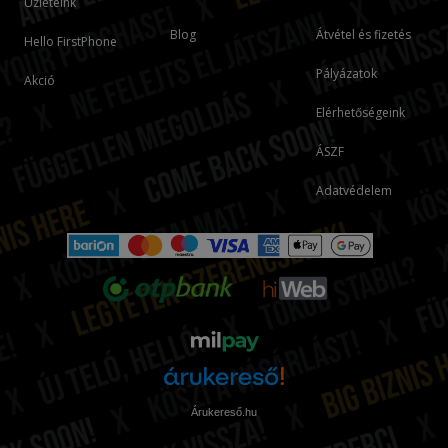
Üzleteink
Blog
Átvétel és fizetés
Hello FirstPhone
Pályázatok
Akció
Elérhetőségeink
ÁSZF
Adatvédelem
Árukereső.hu