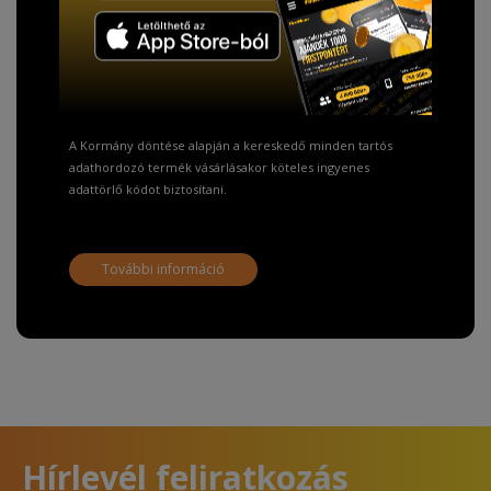
TISZTELT VÁSÁRLÓNK!
Fizetésnél kérje az ingyenes adattörlő kódot
adatainak biztonsága érdekében!
A Kormány döntése alapján a kereskedő minden tartós
adathordozó termék vásárlásakor köteles ingyenes
adattörlő kódot biztosítani.
További információ
Hírlevél feliratkozás