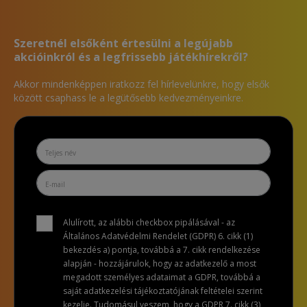
Szeretnél elsőként értesülni a legújabb
akcióinkról és a legfrissebb játékhírekről?
Akkor mindenképpen iratkozz fel hírlevelünkre, hogy elsők
között csaphass le a legütősebb kedvezményeinkre.
Alulírott, az alábbi checkbox pipálásával - az
Általános Adatvédelmi Rendelet (GDPR) 6. cikk (1)
bekezdés a) pontja, továbbá a 7. cikk rendelkezése
alapján - hozzájárulok, hogy az adatkezelő a most
megadott személyes adataimat a GDPR, továbbá a
saját adatkezelési tájékoztatójának feltételei szerint
kezelje. Tudomásul veszem, hogy a GDPR 7. cikk (3)