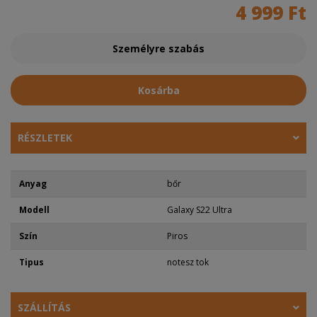
4 999 Ft
Személyre szabás
Kosárba
RÉSZLETEK
Anyag
bőr
Modell
Galaxy S22 Ultra
Szín
Piros
Tipus
notesz tok
SZÁLLÍTÁS