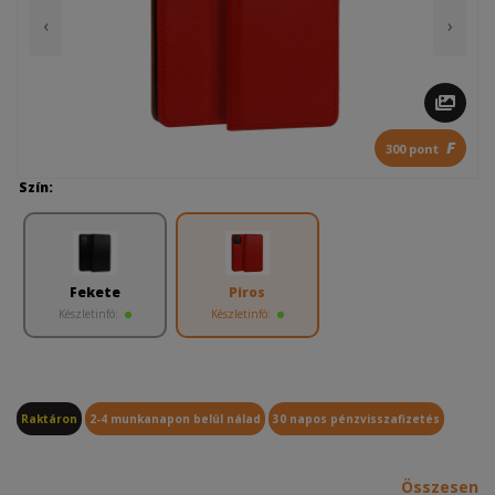
‹
›
F
300 pont
Szín:
Fekete
Piros
Készletinfó:
Készletinfó:
Raktáron
2-4 munkanapon belül nálad
30 napos pénzvisszafizetés
Összesen