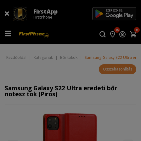
FirstApp
FirstPhone
45
0
Kezdőoldal
|
Kategóriák
|
Bőr tokok
|
Samsung Galaxy S22 Ultra erede
Összehasonlítás
Samsung Galaxy S22 Ultra eredeti bőr
notesz tok (Piros)