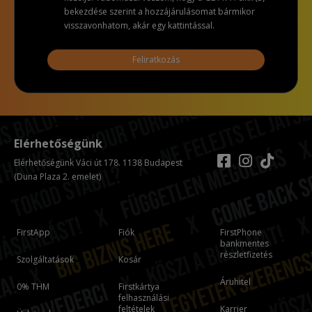
bekezdése szerint a hozzájárulásomat bármikor
visszavonhatom, akár egy kattintással.
Feliratkozás
Elérhetőségünk
Elérhetőségünk Váci út 178. 1138 Budapest
(Duna Plaza 2. emelet)
FirstApp
Fiók
FirstPhone
bankmentes
részletfizetés
Szolgáltatások
Kosár
Áruhitel
0% THM
Firstkártya
felhasználási
feltételek
Karrier