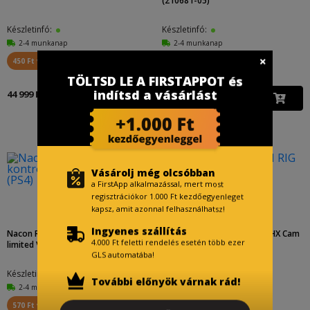
(210681-05)
Készletinfó:
Készletinfó:
2-4 munkanap
2-4 munkanap
450 Ft visszajár
145 Ft visszajár
TÖLTSD LE A FIRSTAPPOT és
14 500 Ft
indítsd a vásárlást
44 999 Ft
(15 999 Ft )
Vásárolj még olcsóbban
a FirstApp alkalmazással, mert most
regisztrációkor 1.000 Ft kezdőegyenleget
kapsz, amit azonnal felhasználhatsz!
Ingyenes szállítás
Nacon Revolution Pro kontroller Un
Plantronics NACON RIG 400HX Cam
4.000 Ft feletti rendelés esetén több ezer
limited V3 (PS4)
o XBOX
GLS automatába!
Készletinfó:
Készletinfó:
További előnyök várnak rád!
2-4 munkanap
570 Ft visszajár
159 Ft visszajár