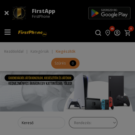
FirstApp
FirstPhone
45
0
Kezdőoldal
|
Kategóriák
|
Kiegészítők
Szűrés
0