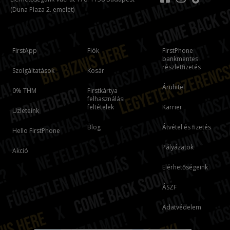
(Duna Plaza 2. emelet)
FirstApp
Fiók
FirstPhone
bankmentes
részletfizetés
Szolgáltatások
Kosár
Áruhitel
0% THM
Firstkártya
felhasználási
feltételek
Karrier
Üzleteink
Blog
Átvétel és fizetés
Hello FirstPhone
Pályázatok
Akció
Elérhetőségeink
ÁSZF
Adatvédelem