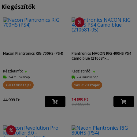
Kiegészítők
Nacon Plantronics RIG 700HS (PS4)
Plantronics NACON RIG 400HS PS4
Camo blue (210681-...
Készletinfó:
Készletinfó:
2-4 munkanap
2-4 munkanap
450 Ft visszajár
149 Ft visszajár
14 900 Ft
44 999 Ft
(17 999 Ft )