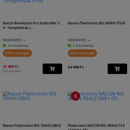
Nacon Revolution Pro kontroller 3.
Nacon Plantronics RIG 800HS (PS4)
0 -Terepmintás (...
Készletinfó:
Készletinfó:
2-4 munkanap
2-4 munkanap
319 Ft visszajár
550 Ft visszajár
31 900 Ft
54 999 Ft
(37 999 Ft )
Nacon Plantronics RIG 700HX (XBO)
Plantronics NACON RIG 400HS PS4