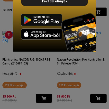
További előnyök
56 999 Ft
15 900 Ft
(17 999 Ft )
Plantronics NACON RIG 400HS PS4
Nacon Revolution Pro kontroller 3.
Camo (210681-05)
0 - Fekete (PS4)
Készletinfó:
Készletinfó:
159 Ft visszajár
319 Ft visszajár
15 900 Ft
31 900 Ft
(17 999 Ft )
(37 999 Ft )