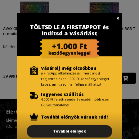
TÖLTSD LE A FIRSTAPPOT és
AVAX GM02 PRO 75% Gasket RGB T
AVAX GM03 PRO 98% Gasket RGB T
indítsd a vásárlást
ri-mode mechanikus b...
ri-mode mechanikus b...
Készletinfó:
Készletinfó:
Vásárolj még olcsóbban
a FirstApp alkalmazással, mert most
39 999 Ft
44 999 Ft
regisztrációkor 1.000 Ft kezdőegyenleget
kapsz, amit azonnal felhasználhatsz!
Ingyenes szállítás
4.000 Ft feletti rendelés esetén több ezer
GLS automatába!
Elérhetőségünk
További előnyök várnak rád!
Elérhetőségünk Váci út 178. 1138 Budapest
(Duna Plaza 2. emelet)
További előnyök