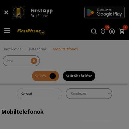
FirstApp
FirstPhone
45
0
Kezdőoldal
|
Kategóriák
|
Mobiltelefonok
Szűrés
Szűrők törlése
1
Mobiltelefonok