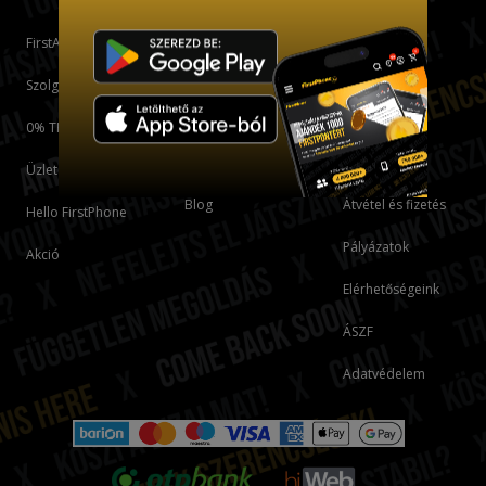
FirstApp
Fiók
FirstPhone
bankmentes
részletfizetés
Szolgáltatások
Kosár
Áruhitel
0% THM
Firstkártya
felhasználási
feltételek
Karrier
Üzleteink
Blog
Átvétel és fizetés
Hello FirstPhone
Pályázatok
Akció
Elérhetőségeink
ÁSZF
Adatvédelem