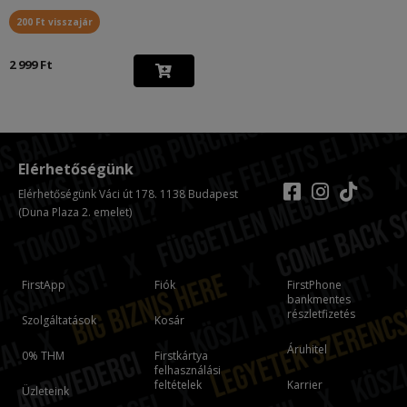
200 Ft visszajár
2 999 Ft
Elérhetőségünk
Elérhetőségünk Váci út 178. 1138 Budapest
(Duna Plaza 2. emelet)
FirstApp
Fiók
FirstPhone
bankmentes
részletfizetés
Szolgáltatások
Kosár
Áruhitel
0% THM
Firstkártya
felhasználási
feltételek
Karrier
Üzleteink