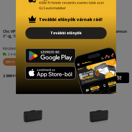
4.000 Ft feletti rendelés esetén több ezer
GLS automatába!
További előnyök várnak rád!
Chic VIP övtok univerzális méret 4.
Apple iPhone 13 Pro Max / Samsun
További előnyök
3"-ig, 139 x 70...
g Galaxy S21 Ultra...
Készletinfó:
Készletinfó:
2-4 munkanap
2-4 munkanap
200 Ft visszajár
300 Ft visszajár
2 999 Ft
4 999 Ft