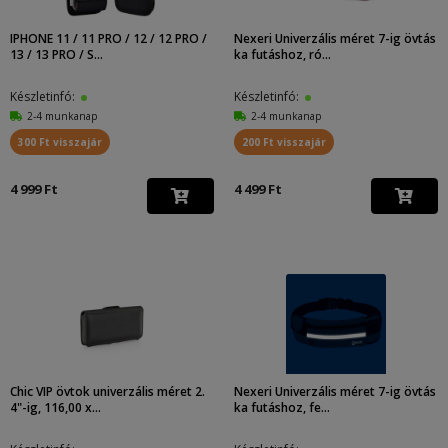
IPHONE 11 / 11 PRO / 12 / 12 PRO /
Nexeri Univerzális méret 7-ig övtás
13 / 13 PRO / S...
ka futáshoz, ró...
Készletinfó:
Készletinfó:
2-4 munkanap
2-4 munkanap
300 Ft visszajár
200 Ft visszajár
4 999 Ft
4 499 Ft
Chic VIP övtok univerzális méret 2.
Nexeri Univerzális méret 7-ig övtás
4"-ig, 116,00 x...
ka futáshoz, fe...