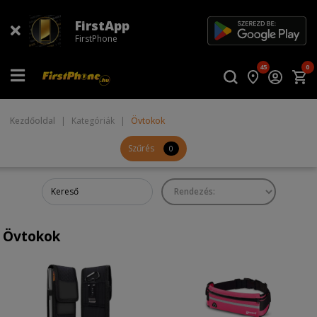
FirstApp
FirstPhone
45
0
Kezdőoldal
|
Kategóriák
|
Övtokok
Szűrés
0
Övtokok