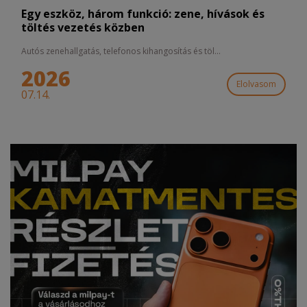
Egy eszköz, három funkció: zene, hívások és
töltés vezetés közben
Autós zenehallgatás, telefonos kihangosítás és töl...
2026
Elolvasom
07.14.