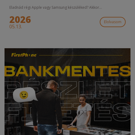
Eladnád régi Apple vagy Samsung készüléked? Akkor...
2026
Elolvasom
05.13.