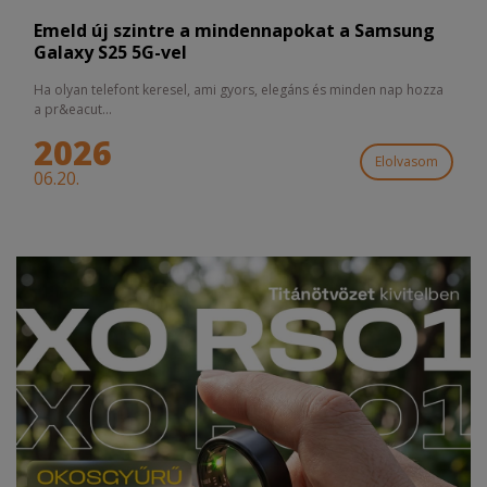
Emeld új szintre a mindennapokat a Samsung
Galaxy S25 5G-vel
Ha olyan telefont keresel, ami gyors, elegáns és minden nap hozza
a pr&eacut...
2026
Elolvasom
06.20.