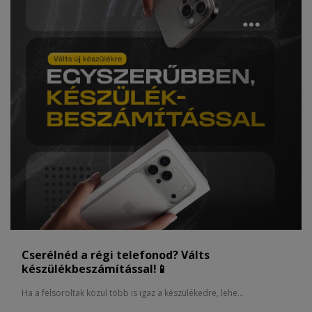
Cserélnéd a régi telefonod? Válts
készülékbeszámítással!📱
Ha a felsoroltak közül több is igaz a készülékedre, lehe...