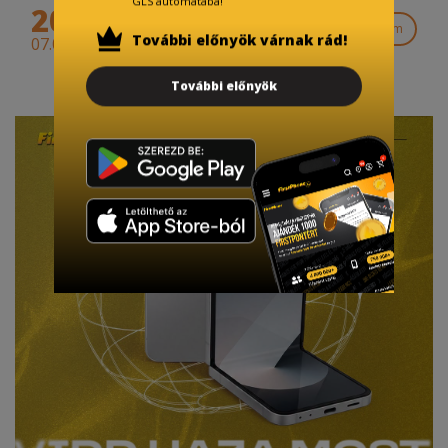
GLS automatába!
2026
Elolvasom
További előnyök várnak rád!
07.01.
További előnyök