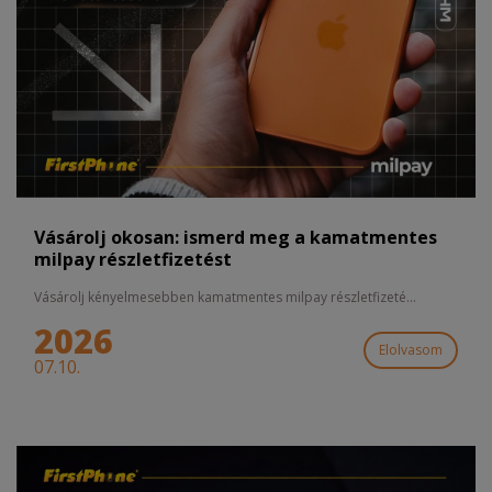
Vásárolj okosan: ismerd meg a kamatmentes
milpay részletfizetést
Vásárolj kényelmesebben kamatmentes milpay részletfizeté...
2026
Elolvasom
07.10.