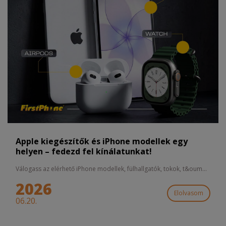
Apple kiegészítők és iPhone modellek egy
helyen – fedezd fel kínálatunkat!
Válogass az elérhető iPhone modellek, fülhallgatók, tokok, t&oum...
2026
Elolvasom
06.20.