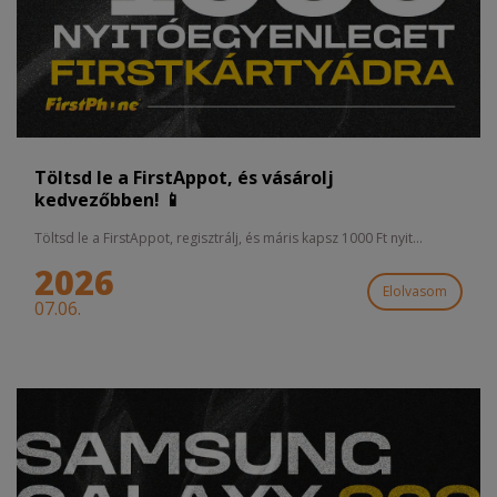
Töltsd le a FirstAppot, és vásárolj
kedvezőbben! 📱
Töltsd le a FirstAppot, regisztrálj, és máris kapsz 1000 Ft nyit...
2026
Elolvasom
07.06.