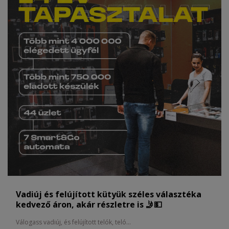
Vadiúj és felújított kütyük széles választéka
kedvező áron, akár részletre is 🤳💵
Válogass vadiúj, és felújított telók, teló...