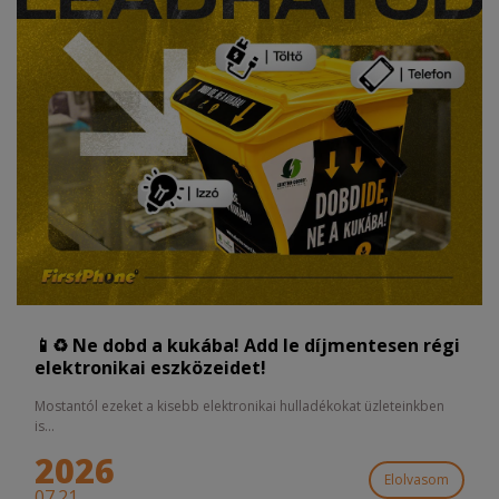
📱♻️ Ne dobd a kukába! Add le díjmentesen régi
elektronikai eszközeidet!
Mostantól ezeket a kisebb elektronikai hulladékokat üzleteinkben
is...
2026
Elolvasom
07.21.