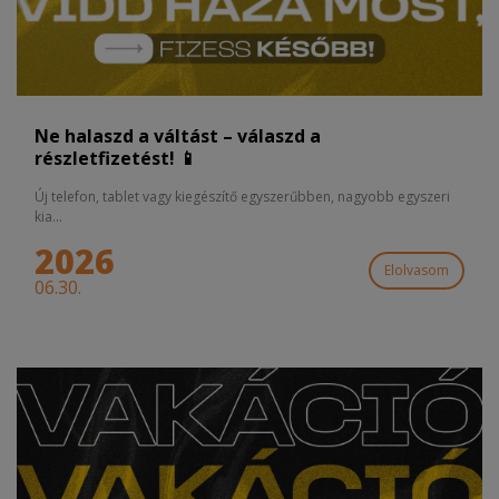
Ne halaszd a váltást – válaszd a
részletfizetést! 📱
Új telefon, tablet vagy kiegészítő egyszerűbben, nagyobb egyszeri
kia...
2026
Elolvasom
06.30.