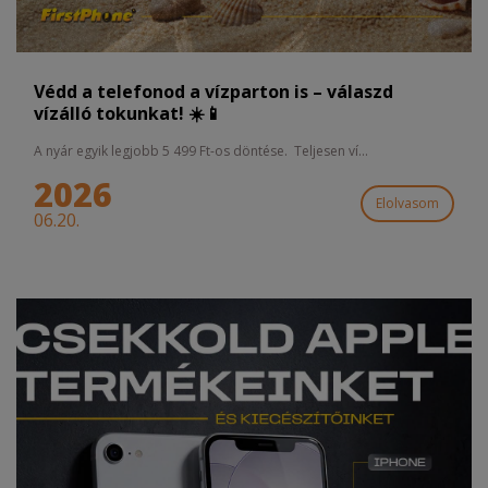
Védd a telefonod a vízparton is – válaszd
vízálló tokunkat! ☀️📱
A nyár egyik legjobb 5 499 Ft-os döntése. Teljesen ví...
2026
Elolvasom
06.20.