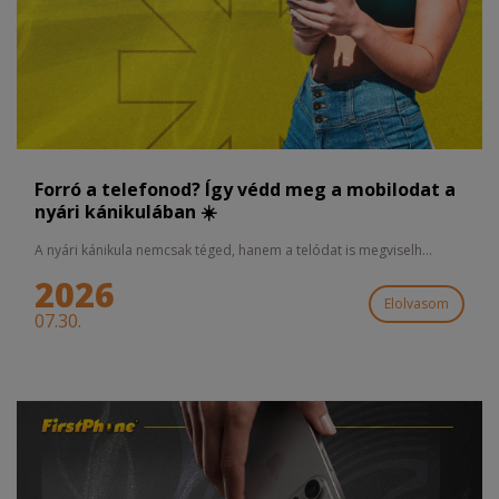
Forró a telefonod? Így védd meg a mobilodat a
nyári kánikulában ☀️
A nyári kánikula nemcsak téged, hanem a telódat is megviselh...
2026
Elolvasom
07.30.