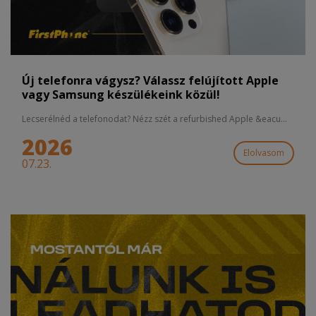
Új telefonra vágysz? Válassz felújított Apple
vagy Samsung készülékeink közül!
Lecserélnéd a telefonodat? Nézz szét a refurbished Apple &eacu...
2026
Elolvasom
07.23.