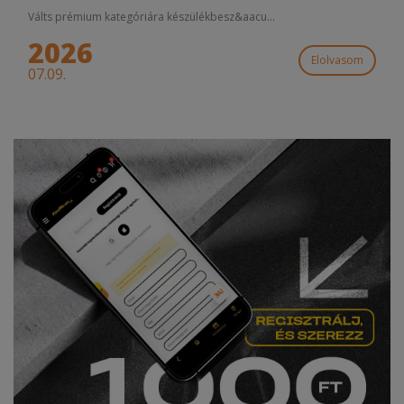
Válts prémium kategóriára készülékbesz&aacu...
2026
Elolvasom
07.09.