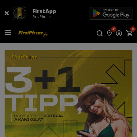
FirstApp
FirstPhone
45
0