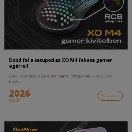
Dobd fel a setupod az XO M4 fekete gamer
egérrel!
Csapj le rá mindössze 8 499 Ft-ért a FirstAppban. 👀 Az XO M4
fekete...
2026
Elolvasom
06.02.