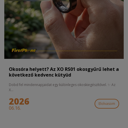
Okosóra helyett? Az XO RS01 okosgyűrű lehet a
következő kedvenc kütyüd
Dobd fel mindennapjaidat egy különleges okoskiegészítővel. ✨ Az
X...
2026
Elolvasom
06.16.