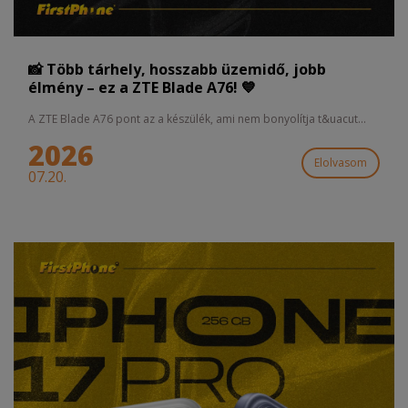
📸 Több tárhely, hosszabb üzemidő, jobb
élmény – ez a ZTE Blade A76! 💙
A ZTE Blade A76 pont az a készülék, ami nem bonyolítja t&uacut...
2026
Elolvasom
07.20.