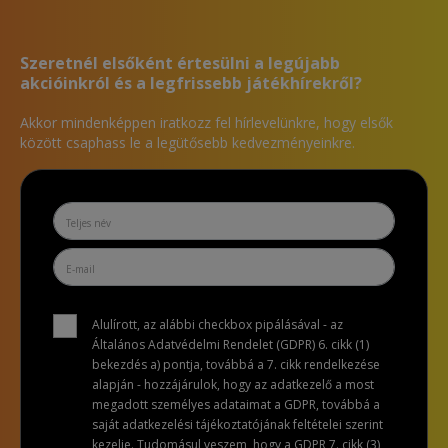
Szeretnél elsőként értesülni a legújabb
akcióinkról és a legfrissebb játékhírekről?
Akkor mindenképpen iratkozz fel hírlevelünkre, hogy elsők
között csaphass le a legütősebb kedvezményeinkre.
Alulírott, az alábbi checkbox pipálásával - az
Általános Adatvédelmi Rendelet (GDPR) 6. cikk (1)
bekezdés a) pontja, továbbá a 7. cikk rendelkezése
alapján - hozzájárulok, hogy az adatkezelő a most
megadott személyes adataimat a GDPR, továbbá a
saját adatkezelési tájékoztatójának feltételei szerint
kezelje. Tudomásul veszem, hogy a GDPR 7. cikk (3)