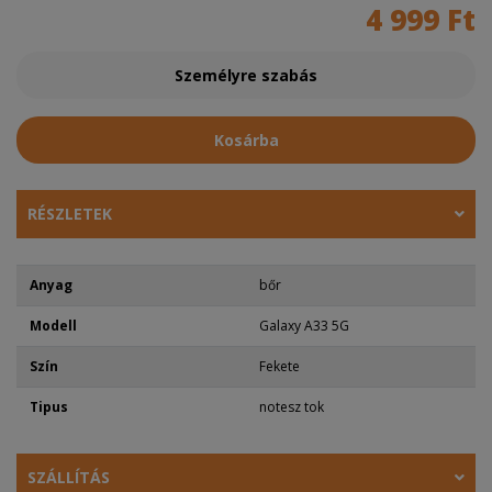
4 999 Ft
Személyre szabás
Kosárba
RÉSZLETEK
Anyag
bőr
Modell
Galaxy A33 5G
Szín
Fekete
Tipus
notesz tok
SZÁLLÍTÁS