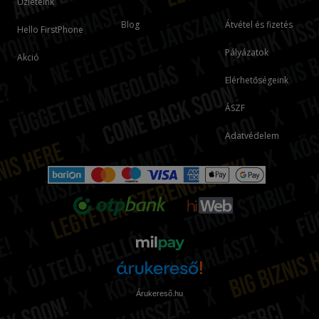
Üzleteink
Blog
Átvétel és fizetés
Hello FirstPhone
Pályázatok
Akció
Elérhetőségeink
ÁSZF
Adatvédelem
Árukereső.hu