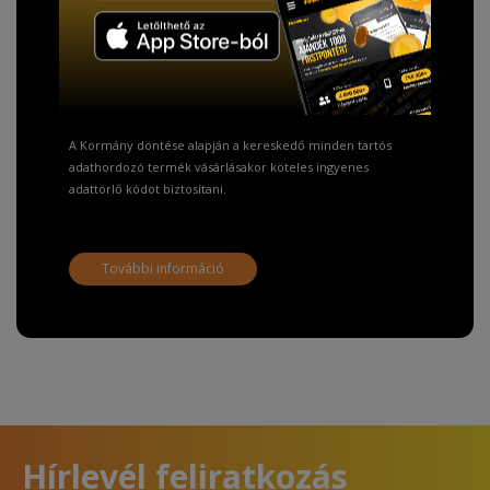
TISZTELT VÁSÁRLÓNK!
Fizetésnél kérje az ingyenes adattörlő kódot
adatainak biztonsága érdekében!
A Kormány döntése alapján a kereskedő minden tartós
adathordozó termék vásárlásakor köteles ingyenes
adattörlő kódot biztosítani.
További információ
Hírlevél feliratkozás