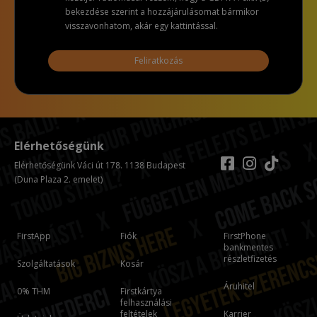
bekezdése szerint a hozzájárulásomat bármikor
visszavonhatom, akár egy kattintással.
Feliratkozás
Elérhetőségünk
Elérhetőségünk Váci út 178. 1138 Budapest
(Duna Plaza 2. emelet)
FirstApp
Fiók
FirstPhone
bankmentes
részletfizetés
Szolgáltatások
Kosár
Áruhitel
0% THM
Firstkártya
felhasználási
feltételek
Karrier