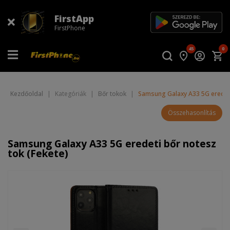
FirstApp
FirstPhone
45
0
Kezdőoldal
|
Kategóriák
|
Bőr tokok
|
Samsung Galaxy A33 5G eredeti
Összehasonlítás
Samsung Galaxy A33 5G eredeti bőr notesz
tok (Fekete)