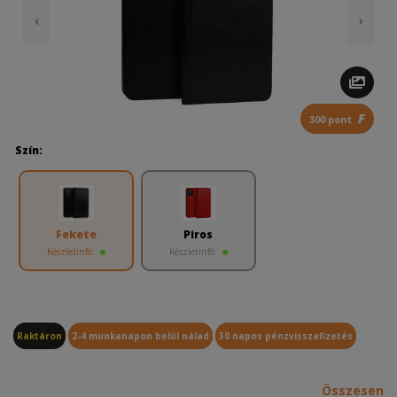
‹
›
F
300 pont
Szín:
Fekete
Piros
Készletinfó:
Készletinfó:
Raktáron
2-4 munkanapon belül nálad
30 napos pénzvisszafizetés
Összesen