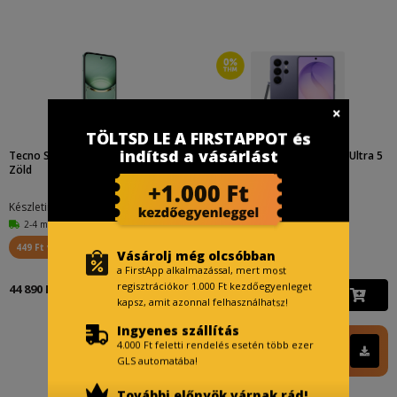
TÖLTSD LE A FIRSTAPPOT és
indítsd a vásárlást
Tecno Spark 30C DualSIM 4/128GB
Samsung S948B Galaxy S26 Ultra 5
Zöld
G Dual 512GB (Lila...
Készletinfó:
Készletinfó:
2-4 munkanap
2-4 munkanap
449 Ft visszajár
3 979 Ft visszajár
Vásárolj még olcsóbban
a FirstApp alkalmazással, mert most
regisztrációkor 1.000 Ft kezdőegyenleget
44 890 Ft
397 890 Ft
kapsz, amit azonnal felhasználhatsz!
Ingyenes szállítás
FirstApp ár
4.000 Ft feletti rendelés esetén több ezer
396 890 Ft
GLS automatába!
További előnyök várnak rád!