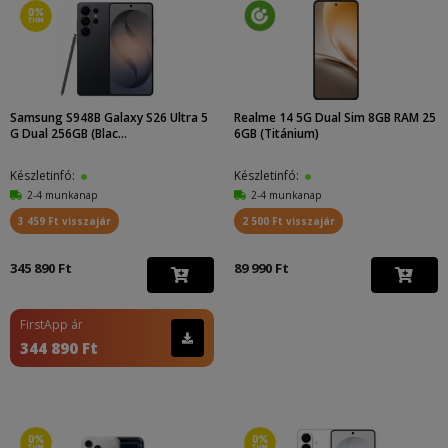
Samsung S948B Galaxy S26 Ultra 5
Realme 14 5G Dual Sim 8GB RAM 25
G Dual 256GB (Blac...
6GB (Titánium)
Készletinfó:
Készletinfó:
2-4 munkanap
2-4 munkanap
3 459 Ft visszajár
2 500 Ft visszajár
345 890 Ft
89 990 Ft
FirstApp ár
344 890 Ft