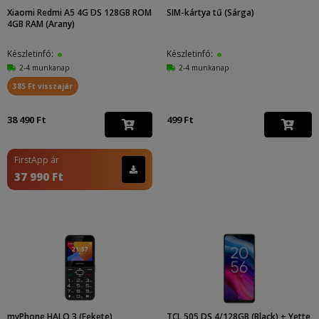
Xiaomi Redmi A5 4G DS 128GB ROM
SIM-kártya tű (Sárga)
4GB RAM (Arany)
Készletinfó:
Készletinfó:
2-4 munkanap
2-4 munkanap
385 Ft visszajár
38 490 Ft
499 Ft
FirstApp ár
37 990 Ft
myPhone HALO 3 (Fekete)
TCL 505 DS 4/128GB (Black) + Yette