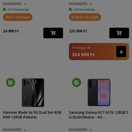
Készletinfó:
Készletinfó:
2-4 munkanap
2-4 munkanap
250 Ft visszajár
2 359 Ft visszajár
24 990 Ft
235 890 Ft
FirstApp ár
234 890 Ft
Hammer Blade Va 5G Dual Sim 8GB
Samsung Galaxy A37 A376 128GB 5
RAM 128GB (Fekete)
G (Szénfekete) - 6G...
Készletinfó:
Készletinfó: