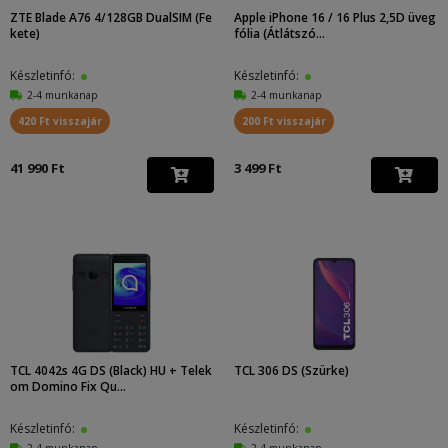
ZTE Blade A76 4/128GB DualSIM (Fe
Apple iPhone 16 / 16 Plus 2,5D üveg
kete)
fólia (Átlátszó...
Készletinfó:
Készletinfó:
2-4 munkanap
2-4 munkanap
420 Ft visszajár
200 Ft visszajár
41 990 Ft
3 499 Ft
TCL 4042s 4G DS (Black) HU + Telek
TCL 306 DS (Szürke)
om Domino Fix Qu...
Készletinfó:
Készletinfó:
2-4 munkanap
2-4 munkanap