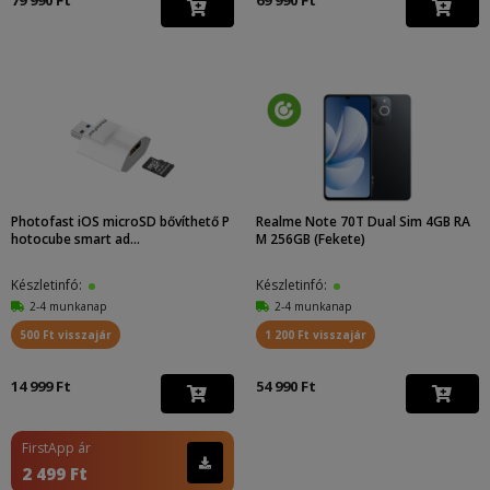
79 990 Ft
69 990 Ft
Photofast iOS microSD bővíthető P
Realme Note 70T Dual Sim 4GB RA
hotocube smart ad...
M 256GB (Fekete)
Készletinfó:
Készletinfó:
2-4 munkanap
2-4 munkanap
500 Ft visszajár
1 200 Ft visszajár
14 999 Ft
54 990 Ft
FirstApp ár
2 499 Ft