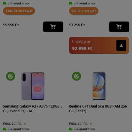
2-4 munkanap
2-4 munkanap
1 000 Ft visszajár
933 Ft visszajár
99 990 Ft
93 290 Ft
FirstApp ár
92 990 Ft
Samsung Galaxy A37 A376 128GB 5
Realme C71 Dual Sim 8GB RAM 256
G (Levendula) - 6GB...
GB (Fehér)
Készletinfó:
Készletinfó:
2-4 munkanap
2-4 munkanap