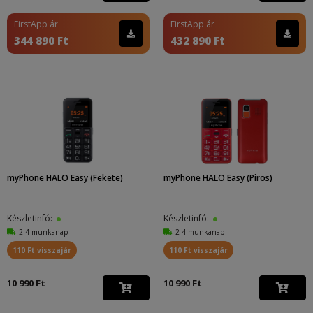
FirstApp ár
FirstApp ár
344 890 Ft
432 890 Ft
myPhone HALO Easy (Fekete)
myPhone HALO Easy (Piros)
Készletinfó:
Készletinfó:
2-4 munkanap
2-4 munkanap
110 Ft visszajár
110 Ft visszajár
10 990 Ft
10 990 Ft