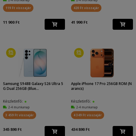
119 Ft visszajár
420 Ft visszajár
11 900 Ft
41 990 Ft
Samsung S948B Galaxy S26 Ultra 5
Apple iPhone 17 Pro 256GB ROM (N
G Dual 256GB (Blue...
arancs)
Készletinfó:
Készletinfó:
2-4 munkanap
2-4 munkanap
3 459 Ft visszajár
4 349 Ft visszajár
345 890 Ft
434 890 Ft