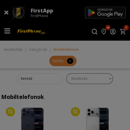
FirstApp
FirstPhone
45
0
Kezdőoldal
|
Kategóriák
|
Mobiltelefonok
Szűrés
0
Mobiltelefonok