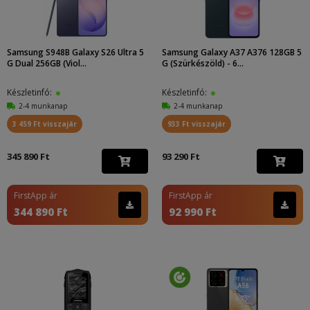
Samsung S948B Galaxy S26 Ultra 5
Samsung Galaxy A37 A376 128GB 5
G Dual 256GB (Viol...
G (Szürkészöld) - 6...
Készletinfó:
Készletinfó:
2-4 munkanap
2-4 munkanap
3 459 Ft visszajár
933 Ft visszajár
345 890 Ft
93 290 Ft
FirstApp ár
FirstApp ár
344 890 Ft
92 990 Ft