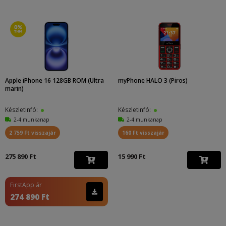
Apple iPhone 16 128GB ROM (Ultra
myPhone HALO 3 (Piros)
marin)
Készletinfó:
Készletinfó:
2-4 munkanap
2-4 munkanap
2 759 Ft visszajár
160 Ft visszajár
275 890 Ft
15 990 Ft
FirstApp ár
274 890 Ft