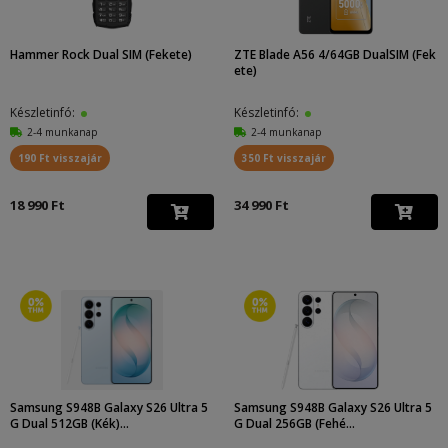
Hammer Rock Dual SIM (Fekete)
ZTE Blade A56 4/64GB DualSIM (Fek
ete)
Készletinfó:
Készletinfó:
2-4 munkanap
2-4 munkanap
190 Ft visszajár
350 Ft visszajár
18 990 Ft
34 990 Ft
Samsung S948B Galaxy S26 Ultra 5
Samsung S948B Galaxy S26 Ultra 5
G Dual 512GB (Kék)...
G Dual 256GB (Fehé...