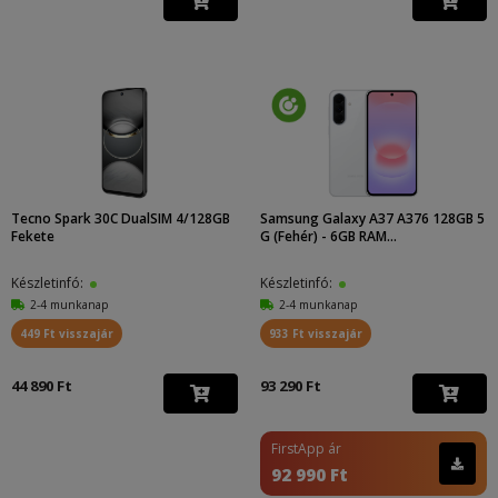
Tecno Spark 30C DualSIM 4/128GB
Samsung Galaxy A37 A376 128GB 5
Fekete
G (Fehér) - 6GB RAM...
Készletinfó:
Készletinfó:
2-4 munkanap
2-4 munkanap
449 Ft visszajár
933 Ft visszajár
44 890 Ft
93 290 Ft
FirstApp ár
92 990 Ft