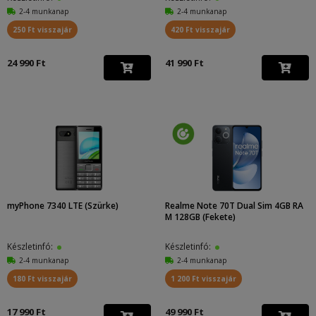
2-4 munkanap
2-4 munkanap
250 Ft visszajár
420 Ft visszajár
24 990 Ft
41 990 Ft
myPhone 7340 LTE (Szürke)
Realme Note 70T Dual Sim 4GB RA
M 128GB (Fekete)
Készletinfó:
Készletinfó:
2-4 munkanap
2-4 munkanap
180 Ft visszajár
1 200 Ft visszajár
17 990 Ft
49 990 Ft