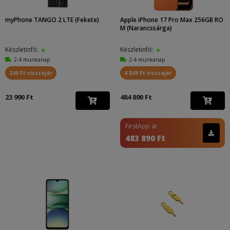
myPhone TANGO 2 LTE (Fekete)
Apple iPhone 17 Pro Max 256GB RO
M (Narancssárga)
Készletinfó:
Készletinfó:
2-4 munkanap
2-4 munkanap
240 Ft visszajár
4 849 Ft visszajár
23 990 Ft
484 890 Ft
FirstApp ár
483 890 Ft