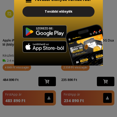
További előnyök
Apple iPhone 17 Pro Max 256GB RO
Samsung S942B Galaxy S26 5G Dua
M (Mélykék)
l 256GB (Fekete) - ...
Készletinfó:
Készletinfó:
2-4 munkanap
2-4 munkanap
4 849 Ft visszajár
2 359 Ft visszajár
484 890 Ft
235 890 Ft
FirstApp ár
FirstApp ár
483 890 Ft
234 890 Ft