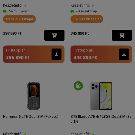
Készletinfó:
Készletinfó:
2-4 munkanap
2-4 munkanap
3 979 Ft visszajár
3 459 Ft visszajár
397 890 Ft
345 890 Ft
FirstApp ár
FirstApp ár
396 890 Ft
344 890 Ft
Hammer 6 LTE Dual SIM (Fekete)
ZTE Blade A76 4/128GB DualSIM (Sz
ürke)
Készletinfó:
Készletinfó: