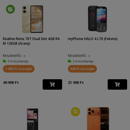
Realme Note 70T Dual Sim 4GB RA
myPhone HALO 4 LTE (Fekete)
M 128GB (Arany)
Készletinfó:
Készletinfó:
2-4 munkanap
2-4 munkanap
1 200 Ft visszajár
220 Ft visszajár
49 990 Ft
21 990 Ft