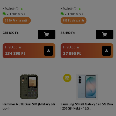
Készletinfó:
Készletinfó:
2-4 munkanap
2-4 munkanap
2 359 Ft visszajár
385 Ft visszajár
235 890 Ft
38 490 Ft
FirstApp ár
FirstApp ár
234 890 Ft
37 990 Ft
Hammer 6 LTE Dual SIM (Military Edi
Samsung S942B Galaxy S26 5G Dua
tion)
l 256GB (Kék) - 12G...