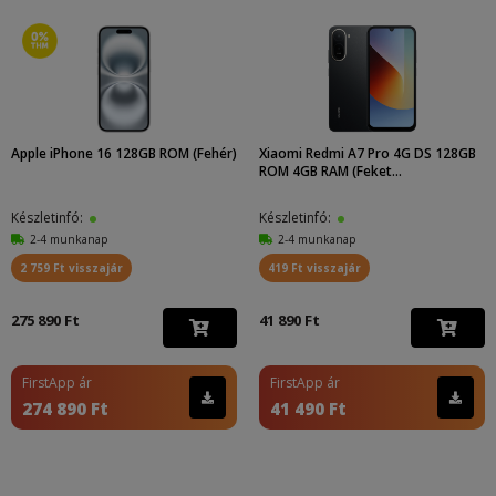
Apple iPhone 16 128GB ROM (Fehér)
Xiaomi Redmi A7 Pro 4G DS 128GB
ROM 4GB RAM (Feket...
Készletinfó:
Készletinfó:
2-4 munkanap
2-4 munkanap
2 759 Ft visszajár
419 Ft visszajár
275 890 Ft
41 890 Ft
FirstApp ár
FirstApp ár
274 890 Ft
41 490 Ft