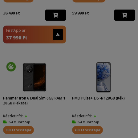
38 490 Ft
59 990 Ft
FirstApp ár
37 990 Ft
Hammer Iron 6 Dual Sim 6GB RAM 1
HMD Pulse+ DS 4/128GB (Kék)
28GB (Fekete)
Készletinfó:
Készletinfó:
2-4 munkanap
2-4 munkanap
800 Ft visszajár
400 Ft visszajár