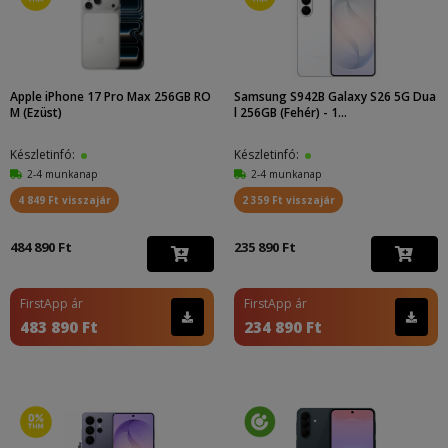
Apple iPhone 17 Pro Max 256GB RO
Samsung S942B Galaxy S26 5G Dua
M (Ezüst)
l 256GB (Fehér) - 1...
Készletinfó:
Készletinfó:
2-4 munkanap
2-4 munkanap
4 849 Ft visszajár
2 359 Ft visszajár
484 890 Ft
235 890 Ft
FirstApp ár
FirstApp ár
483 890 Ft
234 890 Ft