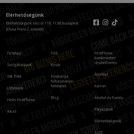
Elérhetőségünk
Elérhetőségünk Váci út 178. 1138 Budapest
(Duna Plaza 2. emelet)
FirstApp
Fiók
FirstPhone
bankmentes
részletfizetés
Szolgáltatások
Kosár
Áruhitel
0% THM
Firstkártya
felhasználási
feltételek
Karrier
Üzleteink
Blog
Átvétel és fizetés
Hello FirstPhone
Pályázatok
Akció
Elérhetőségeink
ÁSZF