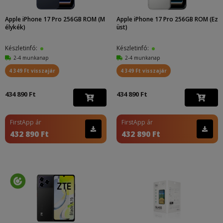
Apple iPhone 17 Pro 256GB ROM (M
Apple iPhone 17 Pro 256GB ROM (Ez
élykék)
üst)
Készletinfó:
Készletinfó:
2-4 munkanap
2-4 munkanap
4 349 Ft visszajár
4 349 Ft visszajár
434 890 Ft
434 890 Ft
FirstApp ár
FirstApp ár
432 890 Ft
432 890 Ft