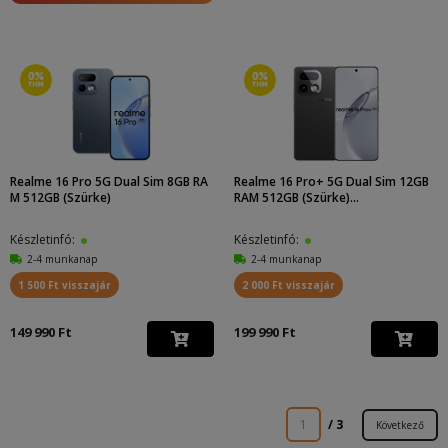
Realme 16 Pro 5G Dual Sim 8GB RA
Realme 16 Pro+ 5G Dual Sim 12GB
M 512GB (Szürke)
RAM 512GB (Szürke)...
Készletinfó:
Készletinfó:
2-4 munkanap
2-4 munkanap
1 500 Ft visszajár
2 000 Ft visszajár
149 990 Ft
199 990 Ft
1
/ 3
Következő