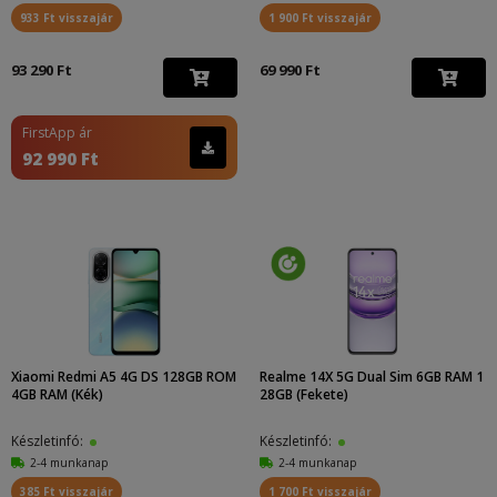
933 Ft visszajár
1 900 Ft visszajár
93 290 Ft
69 990 Ft
FirstApp ár
92 990 Ft
Xiaomi Redmi A5 4G DS 128GB ROM
Realme 14X 5G Dual Sim 6GB RAM 1
4GB RAM (Kék)
28GB (Fekete)
Készletinfó:
Készletinfó:
2-4 munkanap
2-4 munkanap
385 Ft visszajár
1 700 Ft visszajár