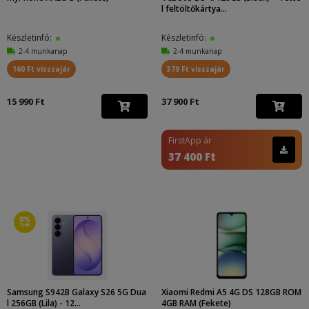
l feltöltőkártya...
Készletinfó:
Készletinfó:
2-4 munkanap
2-4 munkanap
160 Ft visszajár
379 Ft visszajár
15 990 Ft
37 900 Ft
FirstApp ár
37 400 Ft
Samsung S942B Galaxy S26 5G Dua
Xiaomi Redmi A5 4G DS 128GB ROM
l 256GB (Lila) - 12...
4GB RAM (Fekete)