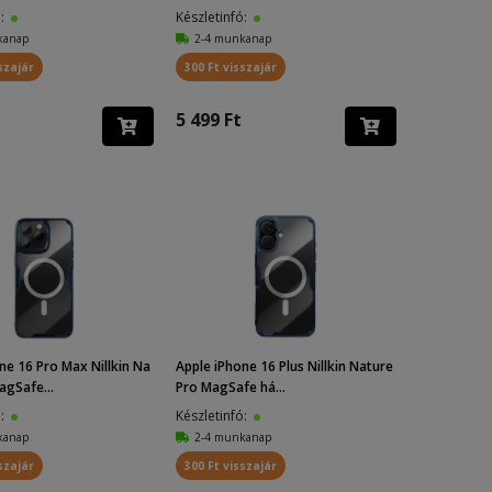
ó:
Készletinfó:
kanap
2-4 munkanap
szajár
300 Ft visszajár
5 499 Ft
ne 16 Pro Max Nillkin Na
Apple iPhone 16 Plus Nillkin Nature
agSafe...
Pro MagSafe há...
ó:
Készletinfó:
kanap
2-4 munkanap
szajár
300 Ft visszajár