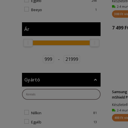
Egyéb
298
Készletin
Apple iPhone 16 Pro Max
16
2-4 mu
Beeyo
1
300 Ft vi
Apple iPhone 16e
3
Nillkin
355
Apple iPhone 17
11
7 499 F
Roar
82
Ár
Apple iPhone 17 Air
11
FORCELL
22
Apple iPhone 17 Pro
11
Spigen
3
Apple iPhone 17 Pro Max
9
Baseus
1
999
-
21999
Apple iPhone 7
4
ESR
2
Apple iPhone 8
4
Dux Ducis
4
Gyártó
Apple iPhone SE 2020
4
Sulada
28
Apple iPhone SE 2022
4
Kingxbar
Samsung G
8
mShield P
Honor 200
1
Tel Protect
17
Készletin
Honor 200 Lite
1
TECH-PROTECT
7
2-4 mu
Nillkin
81
Honor 400
1
400 Ft vi
Tactical
5
Egyéb
13
Honor 400 Lite
2