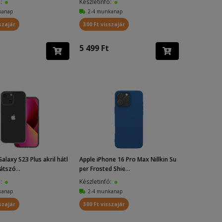
ó:
Készletinfó:
kanap
2-4 munkanap
szajár
300 Ft visszajár
5 499 Ft
laxy S23 Plus akril hátl
Apple iPhone 16 Pro Max Nillkin Su
átszó...
per Frosted Shie...
ó:
Készletinfó:
kanap
2-4 munkanap
szajár
300 Ft visszajár