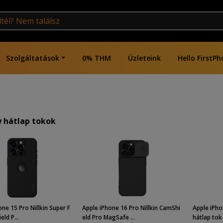
Szolgáltatások
0% THM
Üzleteink
Hello FirstPh
 hátlap tokok
one 15 Pro Nillkin Super F
Apple iPhone 16 Pro Nillkin CamShi
Apple iPho
eld P...
eld Pro MagSafe ...
hátlap tok 