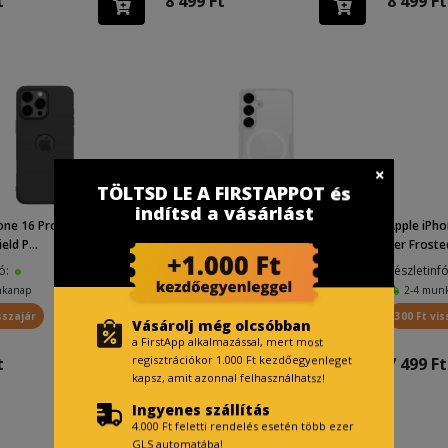
t
8 499 Ft
8 499 Ft
TÖLTSD LE A FIRSTAPPOT és
indítsd a vásárlást
one 16 Pro Nillkin Super F
Samsung Galaxy S25 Nillkin Nature
Apple iPho
eld P...
Pro MagSafe hátl...
per Frosted
fó:
Készletinfó:
Készletinf
nkanap
2-4 munkanap
2-4 mun
sszajár
300 Ft visszajár
300 Ft vis
Vásárolj még olcsóbban
a FirstApp alkalmazással, mert most
regisztrációkor 1.000 Ft kezdőegyenleget
t
6 899 Ft
7 499 Ft
kapsz, amit azonnal felhasználhatsz!
Ingyenes szállítás
4.000 Ft feletti rendelés esetén több ezer
GLS automatába!