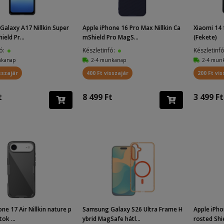
alaxy A17 Nillkin Super
Apple iPhone 16 Pro Max Nillkin Ca
Xiaomi 14 
ield Pr...
mShield Pro MagS...
(Fekete)
fó:
Készletinfó:
Készletinf
nkanap
2-4 munkanap
2-4 mun
sszajár
400 Ft visszajár
200 Ft vis
t
8 499 Ft
3 499 Ft
ne 17 Air Nillkin nature p
Samsung Galaxy S26 Ultra Frame H
Apple iPho
tok ...
ybrid MagSafe hátl...
rosted Shie