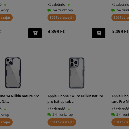
fó:
Készletinfó:
Készletinf
nkanap
2-4 munkanap
2-4 mun
sszajár
300 Ft visszajár
300 Ft vis
t
4 899 Ft
5 499 Ft
one 14 Nillkin nature pro
Apple iPhone 14 Pro Nillkin nature
Apple iPho
(Lil...
pro hátlap tok ...
ture Pro M
fó:
Készletinfó:
Készletinf
nkanap
2-4 munkanap
2-4 mun
sszajár
300 Ft visszajár
300 Ft vis