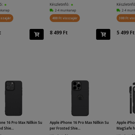
fó:
Készletinfó:
Készletinf
nkanap
2-4 munkanap
2-4 mun
sszajár
400 Ft visszajár
300 Ft vis
t
8 499 Ft
5 499 Ft
one 16 Pro Max Nillkin Su
Apple iPhone 16 Pro Max Nillkin Su
Apple iPho
d Shie...
per Frosted Shie...
MagSafe há