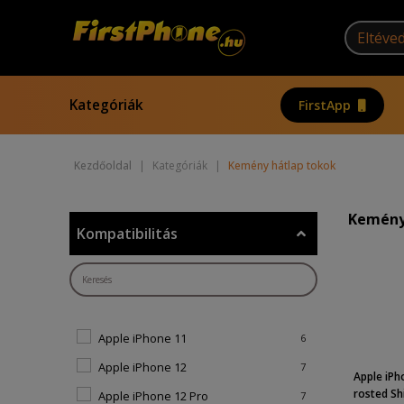
Kategóriák
FirstApp
Kezdőoldal
|
Kategóriák
|
Kemény hátlap tokok
Kemény
Kompatibilitás
Apple iPhone 11
6
Apple iPhone 12
7
Apple iPh
rosted Shi
Apple iPhone 12 Pro
7