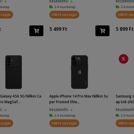
fó:
Készletinfó:
Készletinf
nkanap
2-4 munkanap
2-4 mun
sszajár
300 Ft visszajár
300 Ft vis
t
5 499 Ft
5 899 Ft
alaxy A56 5G Nillkin Ca
Apple iPhone 14 Pro Max Nillkin Su
Samsung Ga
ro MagSaf...
per Frosted Shie...
ap tok (Átl
fó:
Készletinfó:
Készletinf
nkanap
2-4 munkanap
2-4 mun
sszajár
300 Ft visszajár
200 Ft vis