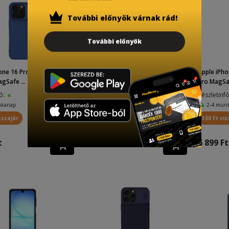
További előnyök várnak rád!
További előnyök
one 16 Pro Nillkin CamShi
Apple iPhone 16 Pro Max Nillkin Na
Apple iPho
gSafe ...
ture Pro MagSafe...
Pro MagSaf
fó:
Készletinfó:
Készletinf
nkanap
2-4 munkanap
2-4 mun
sszajár
300 Ft visszajár
300 Ft vis
t
6 899 Ft
6 899 Ft