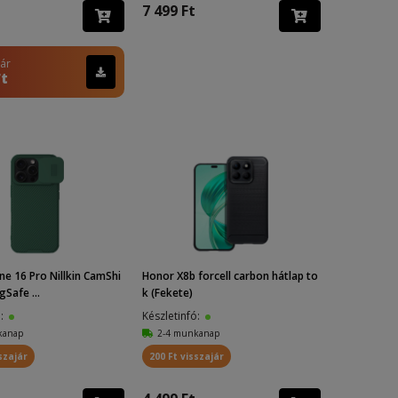
7 499 Ft
 ár
Ft
ne 16 Pro Nillkin CamShi
Honor X8b forcell carbon hátlap to
Safe ...
k (Fekete)
ó:
Készletinfó:
kanap
2-4 munkanap
szajár
200 Ft visszajár