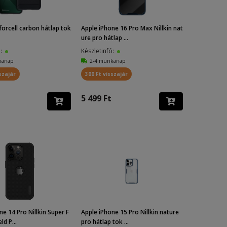
forcell carbon hátlap tok
Apple iPhone 16 Pro Max Nillkin nat
ure pro hátlap ...
ó:
Készletinfó:
kanap
2-4 munkanap
szajár
300 Ft visszajár
5 499 Ft
ne 14 Pro Nillkin Super F
Apple iPhone 15 Pro Nillkin nature
ld P...
pro hátlap tok ...