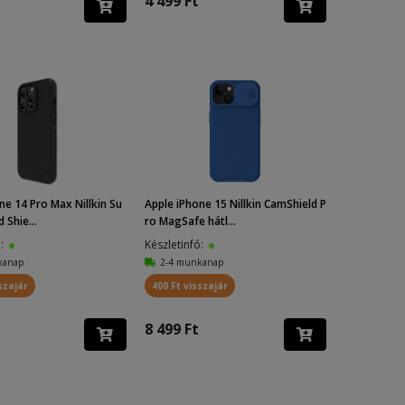
4 499 Ft
ne 14 Pro Max Nillkin Su
Apple iPhone 15 Nillkin CamShield P
 Shie...
ro MagSafe hátl...
ó:
Készletinfó:
kanap
2-4 munkanap
szajár
400 Ft visszajár
8 499 Ft