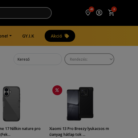
45
0
one!
GY.I.K
Akció
ne 17 Nillkin nature pro
Xiaomi 13 Pro Breezy lyukacsos m
(Fek...
űanyag hátlap tok ...