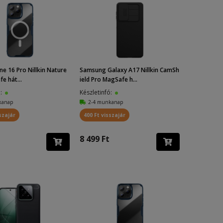
ne 16 Pro Nillkin Nature
Samsung Galaxy A17 Nillkin CamSh
e hát...
ield Pro MagSafe h...
ó:
Készletinfó:
kanap
2-4 munkanap
szajár
400 Ft visszajár
8 499 Ft