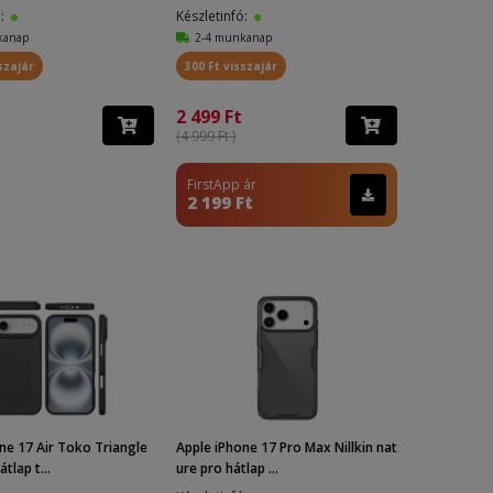
ó:
Készletinfó:
kanap
2-4 munkanap
szajár
300 Ft visszajár
2 499 Ft
(4 999 Ft )
FirstApp ár
2 199 Ft
ne 17 Air Toko Triangle
Apple iPhone 17 Pro Max Nillkin nat
tlap t...
ure pro hátlap ...