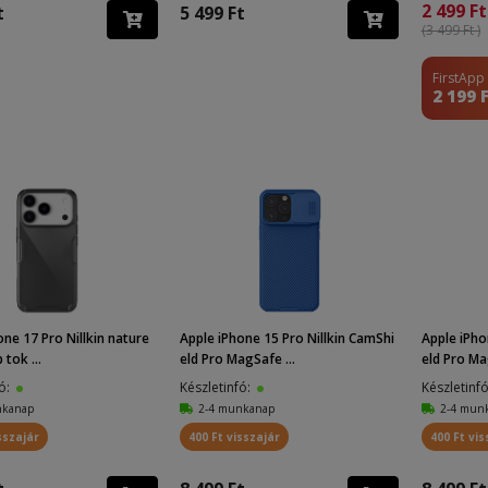
2 499 Ft
t
5 499 Ft
(3 499 Ft )
FirstApp
2 199 
one 17 Pro Nillkin nature
Apple iPhone 15 Pro Nillkin CamShi
Apple iPho
 tok ...
eld Pro MagSafe ...
eld Pro Mag
fó:
Készletinfó:
Készletinf
nkanap
2-4 munkanap
2-4 mun
sszajár
400 Ft visszajár
400 Ft vis