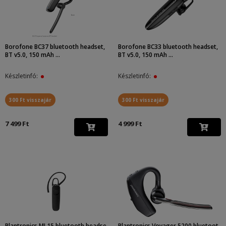
Borofone BC37 bluetooth headset,
Borofone BC33 bluetooth headset,
BT v5.0, 150 mAh ...
BT v5.0, 150 mAh ...
Készletinfó:
Készletinfó:
300 Ft visszajár
300 Ft visszajár
7 499 Ft
4 999 Ft
Plantronics ML15 bluetooth headse
Plantronics Voyager 5200 bluetoot