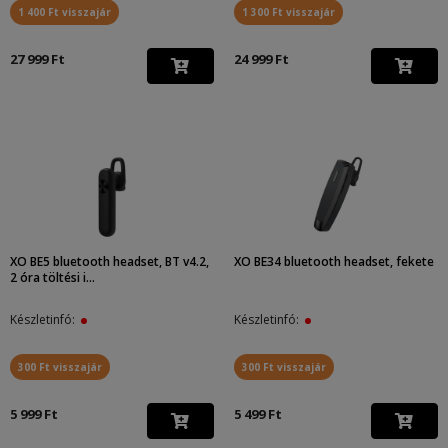
1 400 Ft visszajár
1 300 Ft visszajár
27 999 Ft
24 999 Ft
XO BE5 bluetooth headset, BT v4.2,
XO BE34 bluetooth headset, fekete
2 óra töltési i...
Készletinfó:
Készletinfó:
300 Ft visszajár
300 Ft visszajár
5 999 Ft
5 499 Ft