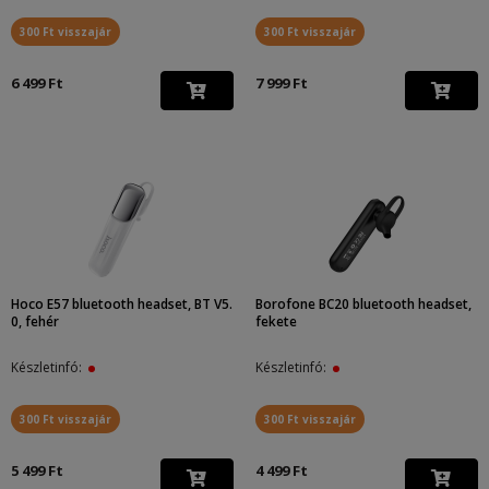
300 Ft visszajár
300 Ft visszajár
6 499 Ft
7 999 Ft
Hoco E57 bluetooth headset, BT V5.
Borofone BC20 bluetooth headset,
0, fehér
fekete
Készletinfó:
Készletinfó:
300 Ft visszajár
300 Ft visszajár
5 499 Ft
4 499 Ft