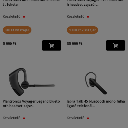
t , fekete
h headset zajszűr...
Készletinfó:
Készletinfó:
300 Ft visszajár
1 800 Ft visszajár
5 990 Ft
35 999 Ft
Plantronics Voyager Legend blueto
Jabra Talk 45 bluetooth mono fülha
oth headset zajsz...
llgató telefonál...
Készletinfó:
Készletinfó: