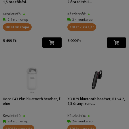
1,5 óra töltési...
2 óra töltési i...
Készletinfó:
Készletinfó:
2-4 munkanap
2-4 munkanap
300 Ft visszajár
300 Ft visszajár
5 499 Ft
5 999 Ft
Hoco E43 Plus bluetooth headset, f
XO B29 bluetooth headset, BT v4.2,
ehér
2,5 órányi zene...
Készletinfó:
Készletinfó:
2-4 munkanap
2-4 munkanap
1 000 Ft visszajár
300 Ft visszajár