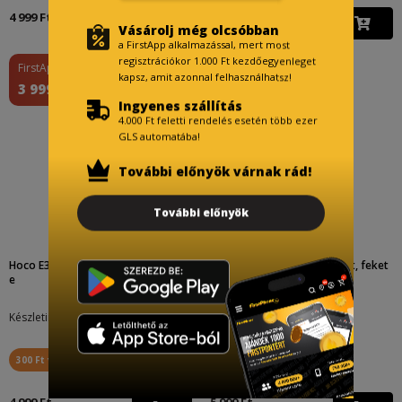
4 999 Ft
8 999 Ft
Vásárolj még olcsóbban
a FirstApp alkalmazással, mert most
regisztrációkor 1.000 Ft kezdőegyenleget
FirstApp ár
kapsz, amit azonnal felhasználhatsz!
3 999 Ft
Ingyenes szállítás
4.000 Ft feletti rendelés esetén több ezer
GLS automatába!
További előnyök várnak rád!
További előnyök
Hoco E36 bluetooth headset, feket
Hoco E25 bluetooth headset, feket
e
e
Készletinfó:
Készletinfó:
300 Ft visszajár
300 Ft visszajár