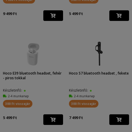
9 499 Ft
5 499 Ft
Hoco E39 bluetooth headset, fehér
Hoco S7 bluetooth headset , fekete
- piros tokkal
Készletinfó:
Készletinfó:
2-4 munkanap
2-4 munkanap
300 Ft visszajár
300 Ft visszajár
5 499 Ft
7 499 Ft