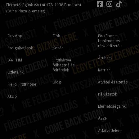
Elérhetőségünk Váci út 178. 1138 Budapest
(Duna Plaza 2. emelet)
FirstApp
Fiók
FirstPhone
bankmentes
részletfizetés
Szolgáltatások
Kosár
Áruhitel
0% THM
Firstkártya
felhasználási
feltételek
Karrier
Üzleteink
Blog
Átvétel és fizetés
Hello FirstPhone
Pályázatok
Akció
Elérhetőségeink
ÁSZF
Adatvédelem