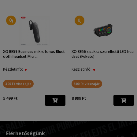
Új
Új
XO BE59 Business mikrofonos Bluet
XO BE56 sisakra szerelhető LED hea
ooth headset Micr...
dset (Fekete)
Készletinfó:
Készletinfó:
300 Ft visszajár
300 Ft visszajár
5 499 Ft
8 999 Ft
Elérhetőségünk