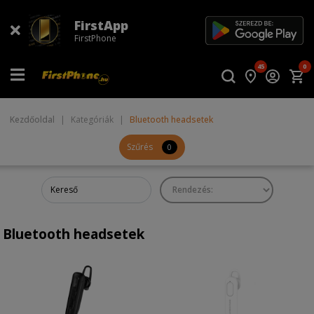
FirstApp
FirstPhone
45
0
Kezdőoldal
|
Kategóriák
|
Bluetooth headsetek
Szűrés
0
Bluetooth headsetek