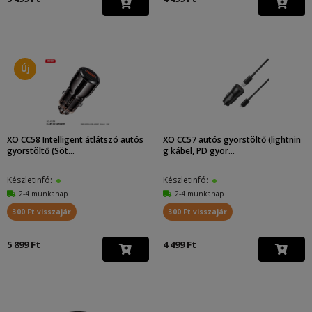
Új
XO CC58 Intelligent átlátszó autós
XO CC57 autós gyorstöltő (lightnin
gyorstöltő (Söt...
g kábel, PD gyor...
Készletinfó:
Készletinfó:
2-4 munkanap
2-4 munkanap
300 Ft visszajár
300 Ft visszajár
5 899 Ft
4 499 Ft