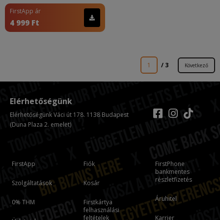
FirstApp ár
4 999 Ft
1
/ 3
Következő
Elérhetőségünk
Elérhetőségünk Váci út 178. 1138 Budapest
(Duna Plaza 2. emelet)
FirstApp
Fiók
FirstPhone
bankmentes
részletfizetés
Szolgáltatások
Kosár
Áruhitel
0% THM
Firstkártya
felhasználási
feltételek
Karrier