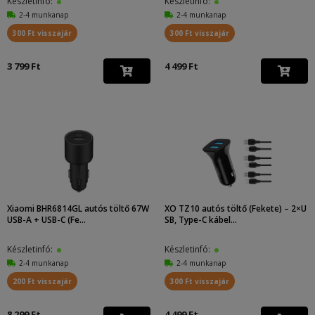
Készletinfó:
Készletinfó:
2-4 munkanap
2-4 munkanap
300 Ft visszajár
300 Ft visszajár
3 799 Ft
4 499 Ft
Xiaomi BHR6814GL autós töltő 67W
XO TZ10 autós töltő (Fekete) – 2×U
USB-A + USB-C (Fe...
SB, Type-C kábel...
Készletinfó:
Készletinfó:
2-4 munkanap
2-4 munkanap
200 Ft visszajár
300 Ft visszajár
8 299 Ft
4 499 Ft