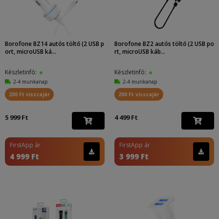
Borofone BZ14 autós töltő (2 USB p
Borofone BZ2 autós töltő (2 USB po
ort, microUSB ká...
rt, microUSB káb...
Készletinfó:
Készletinfó:
2-4 munkanap
2-4 munkanap
200 Ft visszajár
200 Ft visszajár
5 999 Ft
4 499 Ft
FirstApp ár
FirstApp ár
4 999 Ft
3 999 Ft