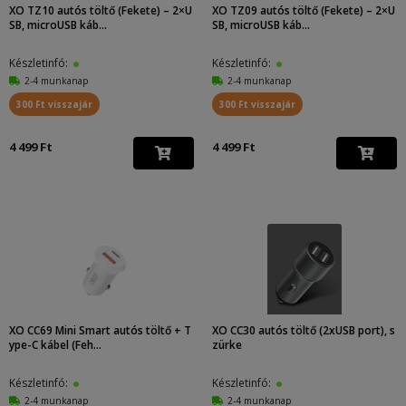
XO TZ10 autós töltő (Fekete) – 2×U
XO TZ09 autós töltő (Fekete) – 2×U
SB, microUSB káb...
SB, microUSB káb...
Készletinfó:
Készletinfó:
2-4 munkanap
2-4 munkanap
300 Ft visszajár
300 Ft visszajár
4 499 Ft
4 499 Ft
XO CC69 Mini Smart autós töltő + T
XO CC30 autós töltő (2xUSB port), s
ype-C kábel (Feh...
zürke
Készletinfó:
Készletinfó:
2-4 munkanap
2-4 munkanap