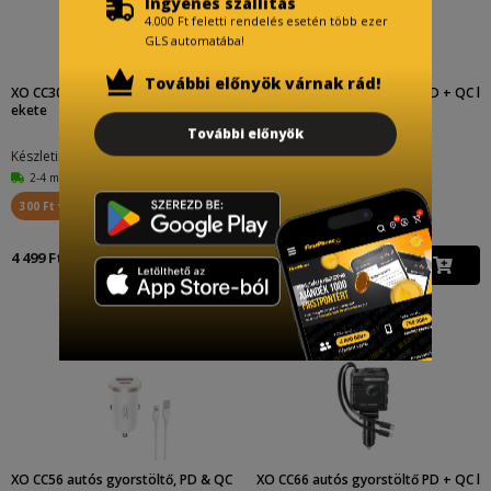
Ingyenes szállítás
4.000 Ft feletti rendelés esetén több ezer
GLS automatába!
További előnyök várnak rád!
XO CC30 autós töltő (2xUSB port), f
XO CC62 autós gyorstöltő PD + QC l
ekete
ightning és type...
További előnyök
Készletinfó:
Készletinfó:
2-4 munkanap
2-4 munkanap
300 Ft visszajár
500 Ft visszajár
4 499 Ft
8 999 Ft
XO CC56 autós gyorstöltő, PD & QC
XO CC66 autós gyorstöltő PD + QC l