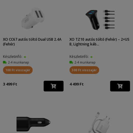
XO CC67 autós töltő Dual USB 2.4A
XO TZ10 autós töltő (Fehér) – 2×US
(Fehér)
B, Lightning káb...
Készletinfó:
Készletinfó:
2-4 munkanap
2-4 munkanap
100 Ft visszajár
300 Ft visszajár
3 499 Ft
4 499 Ft