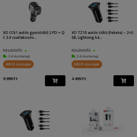
XO CC61 autós gyorstöltő 2 PD + Q
XO TZ10 autós töltő (Fekete) – 2×U
C 3.0 csatlakozóv...
SB, Lightning ká...
Készletinfó:
Készletinfó:
2-4 munkanap
2-4 munkanap
400 Ft visszajár
300 Ft visszajár
9 999 Ft
4 499 Ft