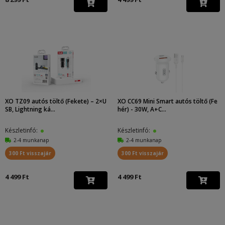
XO TZ09 autós töltő (Fekete) – 2×U
XO CC69 Mini Smart autós töltő (Fe
SB, Lightning ká...
hér) - 30W, A+C...
Készletinfó:
Készletinfó:
2-4 munkanap
2-4 munkanap
300 Ft visszajár
300 Ft visszajár
4 499 Ft
4 499 Ft