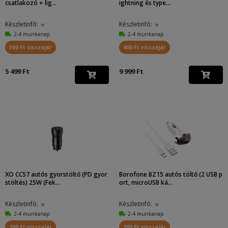
csatlakozó + lig...
ightning és type...
Készletinfó:
Készletinfó:
2-4 munkanap
2-4 munkanap
300 Ft visszajár
400 Ft visszajár
5 499 Ft
9 999 Ft
XO CC57 autós gyorstöltő (PD gyor
Borofone BZ15 autós töltő (2 USB p
stöltés) 25W (Fek...
ort, microUSB ká...
Készletinfó:
Készletinfó:
2-4 munkanap
2-4 munkanap
200 Ft visszajár
200 Ft visszajár