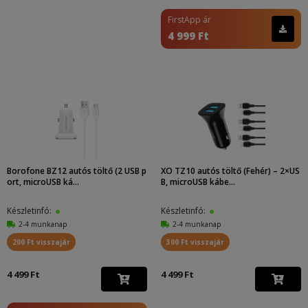
FirstApp ár
4 999 Ft
Borofone BZ12 autós töltő (2 USB p
XO TZ10 autós töltő (Fehér) – 2×US
ort, microUSB ká...
B, microUSB kábe...
Készletinfó:
Készletinfó:
2-4 munkanap
2-4 munkanap
200 Ft visszajár
300 Ft visszajár
4 499 Ft
4 499 Ft