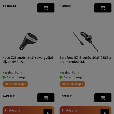
14 899 Ft
5 499 Ft
Hoco Z29 autós töltő, szivargyújtó
Borofone BZ15 autós töltő (2 USB p
aljzat, 5V 2,1A...
ort, microUSB ká...
Készletinfó:
Készletinfó:
2-4 munkanap
2-4 munkanap
200 Ft visszajár
200 Ft visszajár
4 499 Ft
5 999 Ft
FirstApp ár
FirstApp ár