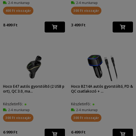
2-4 munkanap
2-4 munkanap
400 Ft visszajár
300 Ft visszajár
8 499 Ft
3 499 Ft
Hoco E47 autós gyorstöltő (2 USB p
Hoco BZ14A autós gyorstöltő, PD &
ort), QC 3.0, ma...
QC csatlakozó + ...
Készletinfó:
Készletinfó:
2-4 munkanap
2-4 munkanap
300 Ft visszajár
300 Ft visszajár
6 999 Ft
6 499 Ft