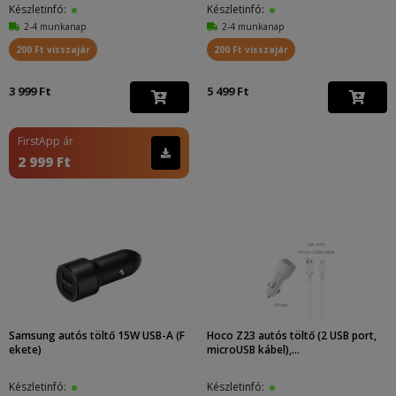
Készletinfó:
Készletinfó:
2-4 munkanap
2-4 munkanap
200 Ft visszajár
200 Ft visszajár
3 999 Ft
5 499 Ft
FirstApp ár
2 999 Ft
Samsung autós töltő 15W USB-A (F
Hoco Z23 autós töltő (2 USB port,
ekete)
microUSB kábel),...
Készletinfó:
Készletinfó: