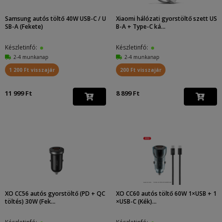
Samsung autós töltő 40W USB-C / U
Xiaomi hálózati gyorstöltő szett US
SB-A (Fekete)
B-A + Type-C ká...
Készletinfó:
Készletinfó:
2-4 munkanap
2-4 munkanap
1 200 Ft visszajár
200 Ft visszajár
11 999 Ft
8 899 Ft
XO CC56 autós gyorstöltő (PD + QC
XO CC60 autós töltő 60W 1×USB + 1
töltés) 30W (Fek...
×USB-C (Kék)...