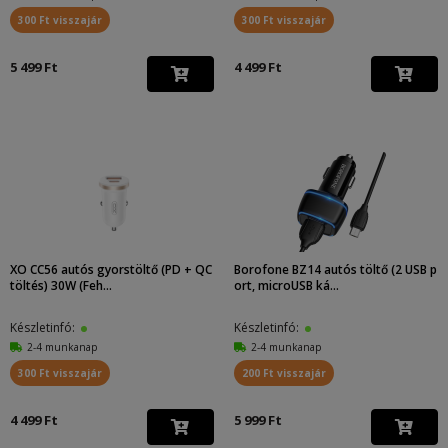
300 Ft visszajár
300 Ft visszajár
5 499 Ft
4 499 Ft
XO CC56 autós gyorstöltő (PD + QC
Borofone BZ14 autós töltő (2 USB p
töltés) 30W (Feh...
ort, microUSB ká...
Készletinfó:
Készletinfó:
2-4 munkanap
2-4 munkanap
300 Ft visszajár
200 Ft visszajár
4 499 Ft
5 999 Ft