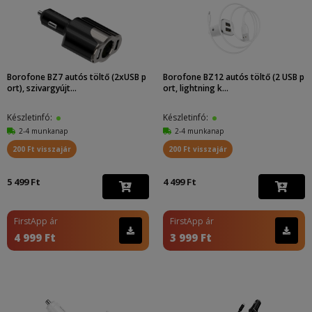
Borofone BZ7 autós töltő (2xUSB p
Borofone BZ12 autós töltő (2 USB p
ort), szivargyújt...
ort, lightning k...
Készletinfó:
Készletinfó:
2-4 munkanap
2-4 munkanap
200 Ft visszajár
200 Ft visszajár
5 499 Ft
4 499 Ft
FirstApp ár
FirstApp ár
4 999 Ft
3 999 Ft