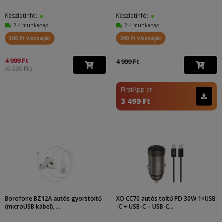
Készletinfó:
Készletinfó:
2-4 munkanap
2-4 munkanap
300 Ft visszajár
200 Ft visszajár
4 999 Ft
4 999 Ft
(6 999 Ft )
FirstApp ár
3 499 Ft
Borofone BZ12A autós gyorstöltő
XO CC70 autós töltő PD 30W 1×USB
(microUSB kábel), ...
-C + USB-C – USB-C...