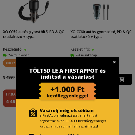
XO CC59 autós gyorstöltő, PD & QC
XO CC60 autós gyorstöltő, PD & QC
csatlakozó + typ...
csatlakozó + typ...
Készletinfó:
Készletinfó:
2-4 munkanap
2-4 munkanap
400 Ft visszajár
300 Ft visszajár
TÖLTSD LE A FIRSTAPPOT és
indítsd a vásárlást
8 499 Ft
6 499 Ft
FirstApp ár
4 499 Ft
Vásárolj még olcsóbban
a FirstApp alkalmazással, mert most
regisztrációkor 1.000 Ft kezdőegyenleget
kapsz, amit azonnal felhasználhatsz!