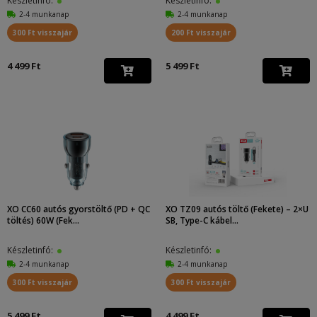
Készletinfó:
Készletinfó:
2-4 munkanap
2-4 munkanap
300 Ft visszajár
200 Ft visszajár
4 499 Ft
5 499 Ft
XO CC60 autós gyorstöltő (PD + QC
XO TZ09 autós töltő (Fekete) – 2×U
töltés) 60W (Fek...
SB, Type-C kábel...
Készletinfó:
Készletinfó:
2-4 munkanap
2-4 munkanap
300 Ft visszajár
300 Ft visszajár
5 499 Ft
4 499 Ft