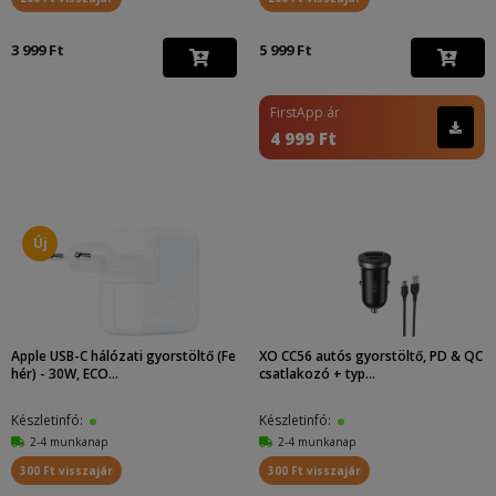
3 999 Ft
5 999 Ft
FirstApp ár
4 999 Ft
Új
Apple USB-C hálózati gyorstöltő (Fe
XO CC56 autós gyorstöltő, PD & QC
hér) - 30W, ECO...
csatlakozó + typ...
Készletinfó:
Készletinfó:
2-4 munkanap
2-4 munkanap
300 Ft visszajár
300 Ft visszajár