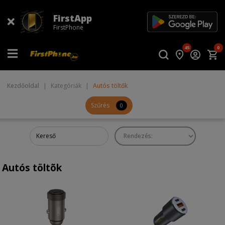
FirstApp
FirstPhone
45
0
Kezdőoldal
|
Kategóriák
|
Autós töltők
Szűrés
0
Autós töltõk