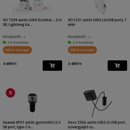
XO TZ09 autós töltő (Szürke) – 2×U
XO CC31 autós töltő (2xUSB port), f
SB, Lightning ká...
ehér
Készletinfó:
Készletinfó:
2-4 munkanap
2-4 munkanap
300 Ft visszajár
300 Ft visszajár
4 499 Ft
3 499 Ft
Huawei AP31 autós gyorstöltő (2 U
Hoco Z35A autós töltő (2 USB port,
SB port, type-C k...
szivargyújtó cs...