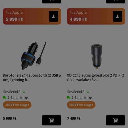
FirstApp ár
FirstApp ár
5 999 Ft
4 999 Ft
Borofone BZ14 autós töltő (2 USB p
XO CC45 autós gyorstöltő 2 PD + Q
ort, lightning k...
C 3.0 csatlakozóv...
Készletinfó:
Készletinfó:
2-4 munkanap
2-4 munkanap
200 Ft visszajár
300 Ft visszajár
5 999 Ft
7 499 Ft