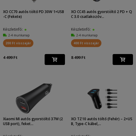
XO CC70 autós töltő PD 30W 1×USB
XO CC45 autós gyorstöltő 2 PD + Q
-C (Fekete)
C 3.0 csatlakozóv...
Készletinfó:
Készletinfó:
2-4 munkanap
2-4 munkanap
200 Ft visszajár
400 Ft visszajár
4 499 Ft
8 499 Ft
Xiaomi MI autós gyorstöltő 37W (2
XO TZ10 autós töltő (Fehér) – 2×US
USB port), feket...
B, Type-C kábel,...