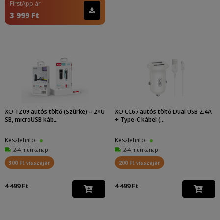
FirstApp ár
3 999 Ft
XO TZ09 autós töltő (Szürke) – 2×U
XO CC67 autós töltő Dual USB 2.4A
SB, microUSB káb...
+ Type-C kábel (...
Készletinfó:
Készletinfó:
2-4 munkanap
2-4 munkanap
300 Ft visszajár
200 Ft visszajár
4 499 Ft
4 499 Ft