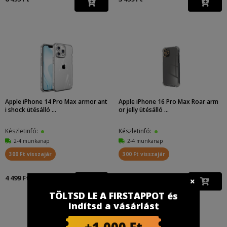
Apple iPhone 14 Pro Max armor ant
Apple iPhone 16 Pro Max Roar arm
i shock ütésálló ...
or jelly ütésálló ...
Készletinfó:
Készletinfó:
2-4 munkanap
2-4 munkanap
300 Ft visszajár
300 Ft visszajár
4 499 Ft
4 899 Ft
TÖLTSD LE A FIRSTAPPOT és
indítsd a vásárlást