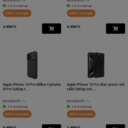
Készletinfó:
Készletinfó:
2-4 munkanap
2-4 munkanap
300 Ft visszajár
300 Ft visszajár
4 499 Ft
6 499 Ft
Apple iPhone 14 Pro Nillkin Camshie
Apple iPhone 15 Pro Max armor üté
ld Pro hátlap t...
sálló hátlap tok ...
Készletinfó:
Készletinfó:
2-4 munkanap
2-4 munkanap
300 Ft visszajár
200 Ft visszajár
6 499 Ft
3 499 Ft