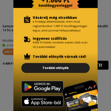
Vásárolj még olcsóbban
a FirstApp alkalmazással, mert most
Samsung Galaxy A14 4G / Galaxy A
Apple iPhone 15 Pro armor ütésálló
regisztrációkor 1.000 Ft kezdőegyenleget
14 5G armor anti s...
hátlap tok (Fek...
kapsz, amit azonnal felhasználhatsz!
Ingyenes szállítás
Készletinfó:
Készletinfó:
4.000 Ft feletti rendelés esetén több ezer
2-4 munkanap
2-4 munkanap
GLS automatába!
300 Ft visszajár
200 Ft visszajár
További előnyök várnak rád!
4 499 Ft
3 499 Ft
További előnyök