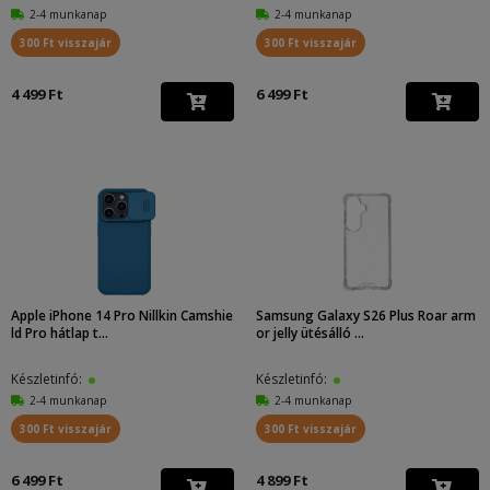
2-4 munkanap
2-4 munkanap
300 Ft visszajár
300 Ft visszajár
4 499 Ft
6 499 Ft
Apple iPhone 14 Pro Nillkin Camshie
Samsung Galaxy S26 Plus Roar arm
ld Pro hátlap t...
or jelly ütésálló ...
Készletinfó:
Készletinfó:
2-4 munkanap
2-4 munkanap
300 Ft visszajár
300 Ft visszajár
6 499 Ft
4 899 Ft