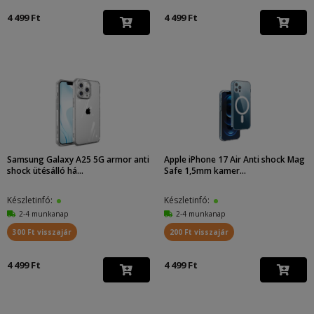
4 499 Ft
4 499 Ft
Samsung Galaxy A25 5G armor anti
Apple iPhone 17 Air Anti shock Mag
shock ütésálló há...
Safe 1,5mm kamer...
Készletinfó:
Készletinfó:
2-4 munkanap
2-4 munkanap
300 Ft visszajár
200 Ft visszajár
4 499 Ft
4 499 Ft