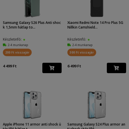
Samsung Galaxy S26 Plus Anti shoc
Xiaomi Redmi Note 14 Pro Plus 5G
k 1,5mm hátlap to...
Nillkin Camshield...
Készletinfó:
Készletinfó:
2-4 munkanap
2-4 munkanap
200 Ft visszajár
300 Ft visszajár
4 499 Ft
6 499 Ft
Apple iPhone 11 armor anti shock ü
Samsung Galaxy S24 Plus armor an
tésálló hátlap t...
ti shock ütésálló ...