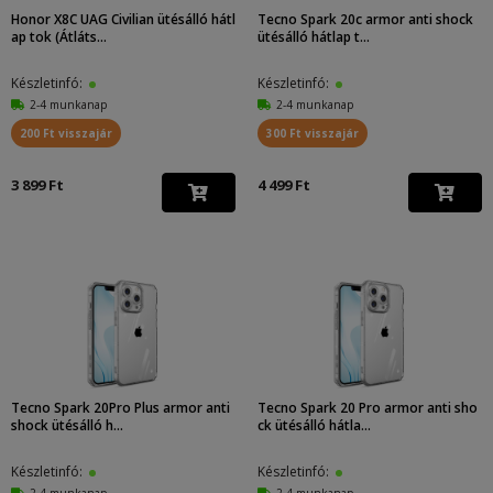
Honor X8C UAG Civilian ütésálló hátl
Tecno Spark 20c armor anti shock
ap tok (Átláts...
ütésálló hátlap t...
Készletinfó:
Készletinfó:
2-4 munkanap
2-4 munkanap
200 Ft visszajár
300 Ft visszajár
3 899 Ft
4 499 Ft
Tecno Spark 20Pro Plus armor anti
Tecno Spark 20 Pro armor anti sho
shock ütésálló h...
ck ütésálló hátla...
Készletinfó:
Készletinfó:
2-4 munkanap
2-4 munkanap