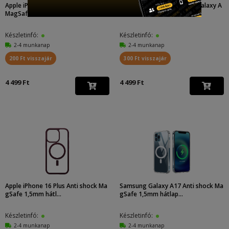
Apple iPhone 16 Pro Max Anti shock
Samsung Galaxy A15 4G / Galaxy A
MagSafe 1,5mm h...
15 5G armor anti s...
Készletinfó:
Készletinfó:
2-4 munkanap
2-4 munkanap
200 Ft visszajár
300 Ft visszajár
4 499 Ft
4 499 Ft
Apple iPhone 16 Plus Anti shock Ma
Samsung Galaxy A17 Anti shock Ma
gSafe 1,5mm hátl...
gSafe 1,5mm hátlap...
Készletinfó:
Készletinfó:
2-4 munkanap
2-4 munkanap