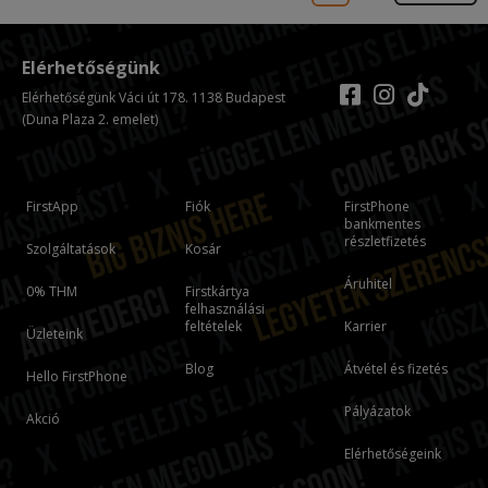
Elérhetőségünk
Elérhetőségünk Váci út 178. 1138 Budapest
(Duna Plaza 2. emelet)
FirstApp
Fiók
FirstPhone
bankmentes
részletfizetés
Szolgáltatások
Kosár
Áruhitel
0% THM
Firstkártya
felhasználási
feltételek
Karrier
Üzleteink
Blog
Átvétel és fizetés
Hello FirstPhone
Pályázatok
Akció
Elérhetőségeink