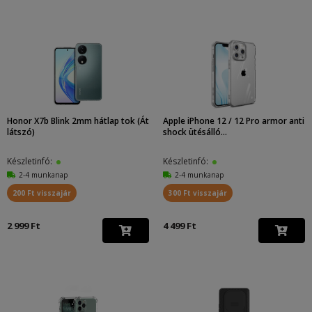
Honor X7b Blink 2mm hátlap tok (Át
Apple iPhone 12 / 12 Pro armor anti
látszó)
shock ütésálló...
Készletinfó:
Készletinfó:
2-4 munkanap
2-4 munkanap
200 Ft visszajár
300 Ft visszajár
2 999 Ft
4 499 Ft