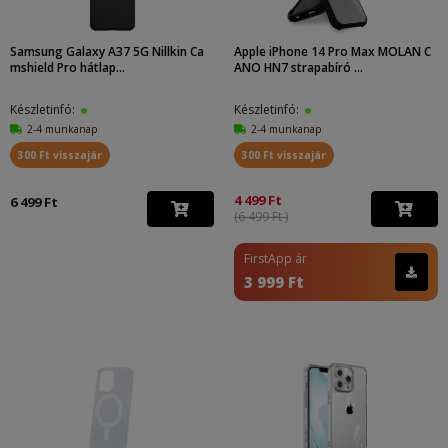
Samsung Galaxy A37 5G Nillkin Ca
Apple iPhone 14 Pro Max MOLAN C
mshield Pro hátlap...
ANO HN7 strapabíró ...
Készletinfó:
Készletinfó:
2-4 munkanap
2-4 munkanap
300 Ft visszajár
300 Ft visszajár
4 499 Ft
6 499 Ft
(6 499 Ft )
FirstApp ár
3 999 Ft