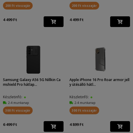
200 Ft visszajár
200 Ft visszajár
4 499 Ft
4 499 Ft
Samsung Galaxy A56 5G Nillkin Ca
Apple iPhone 16 Pro Roar armor jell
mshield Pro hátlap...
y ütésálló hátl...
Készletinfó:
Készletinfó:
2-4 munkanap
2-4 munkanap
300 Ft visszajár
300 Ft visszajár
6 499 Ft
4 899 Ft