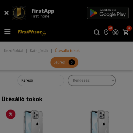
FirstApp
FirstPhone
45
0
Kezdőoldal
|
Kategóriák
|
Ütésálló tokok
Szűrés
0
Ütésálló tokok