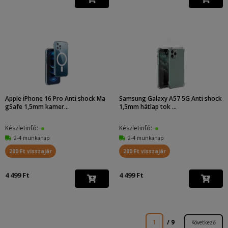
Apple iPhone 16 Pro Anti shock Ma
Samsung Galaxy A57 5G Anti shock
gSafe 1,5mm kamer...
1,5mm hátlap tok ...
Készletinfó:
Készletinfó:
2-4 munkanap
2-4 munkanap
200 Ft visszajár
200 Ft visszajár
4 499 Ft
4 499 Ft
1
/ 9
Következő