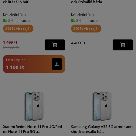
ck ütésálló hátl...
ock ütésálló hátla...
Készletinfó:
Készletinfó:
2-4 munkanap
2-4 munkanap
300 Ft visszajár
300 Ft visszajár
1 499 Ft
4 499 Ft
(4 499 Ft )
FirstApp ár
1 199 Ft
Xiaomi Redmi Note 11 Pro 4G/Red
Samsung Galaxy A33 5G armor anti
mi Note 11 Pro 5G a...
shock ütésálló há...