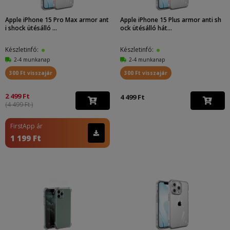
Apple iPhone 15 Pro Max armor ant
Apple iPhone 15 Plus armor anti sh
i shock ütésálló ...
ock ütésálló hát...
Készletinfó:
Készletinfó:
2-4 munkanap
2-4 munkanap
300 Ft visszajár
300 Ft visszajár
2 499 Ft
4 499 Ft
(4 499 Ft )
FirstApp ár
1 199 Ft