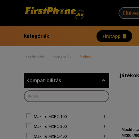
Kategóriák
FirstApp
Kezdőoldal
|
Kategóriák
|
Játékok
Játéko
Kompatibilitás
Maxlife MXRC-100
1
Maxlife MXRC-300
1
Maxlife t
MXRC-700 
Maxlife MXRC-400
1