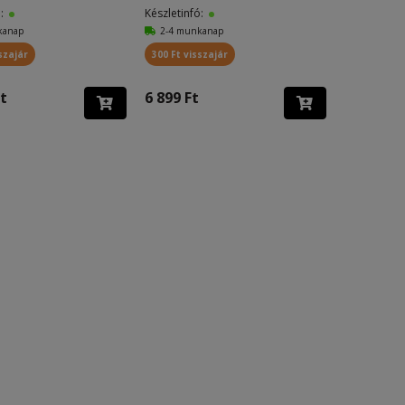
ó:
Készletinfó:
kanap
2-4 munkanap
szajár
300 Ft visszajár
t
6 899 Ft