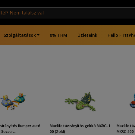
Szolgáltatások
0% THM
Üzleteink
Hello FirstPh
k
ávirányítós Bumper autó
Maxlife távirányítós gekkó MXRG-1
Maxlife tá
Soccer...
00 (Zöld)
MXRC-500