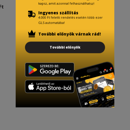
kapsz, amit azonnal felhasználhatsz!
Ft
Ingyenes szállítás
4.000 Ft feletti rendelés esetén több ezer
GLS automatába!
További előnyök várnak rád!
További előnyök