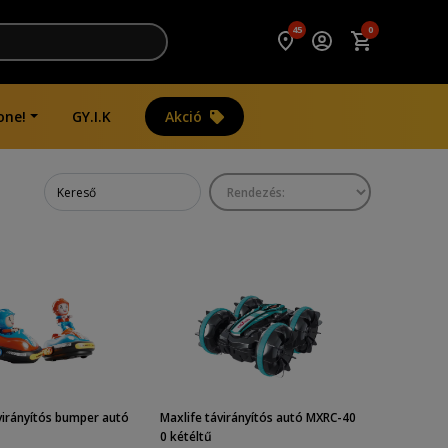
45
0
one!
GY.I.K
Akció
virányítós bumper autó
Maxlife távirányítós autó MXRC-40
0 kétéltű