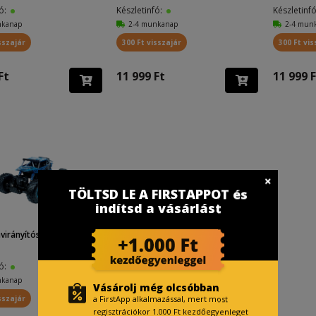
fó:
Készletinfó:
Készletinf
nkanap
2-4 munkanap
2-4 mun
sszajár
300 Ft visszajár
300 Ft vis
Ft
11 999 Ft
11 999 F
TÖLTSD LE A FIRSTAPPOT és
indítsd a vásárlást
ávirányítós autó MXRC-30
fó:
nkanap
Vásárolj még olcsóbban
a FirstApp alkalmazással, mert most
sszajár
regisztrációkor 1.000 Ft kezdőegyenleget