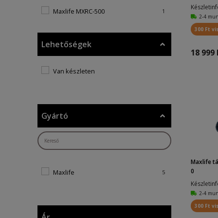
Készletin
Maxlife MXRC-500
1
2-4 mu
Maxlife MXRC-700
1
300 Ft vi
Lehetőségek
18 999 
Van készleten
Gyártó
Maxlife t
0
Maxlife
5
Készletin
2-4 mu
300 Ft vi
Ár