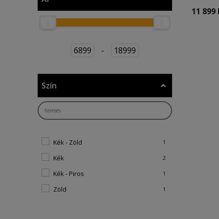
11 899 
6899
-
18999
Szín
Kék - Zöld
1
Kék
2
Kék - Piros
1
Zöld
1