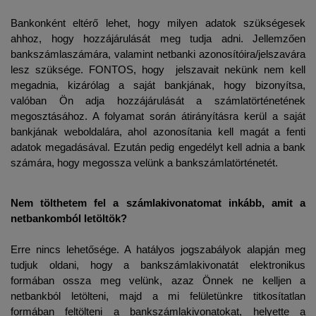
Bankonként eltérő lehet, hogy milyen adatok szükségesek 
ahhoz, hogy hozzájárulását meg tudja adni. Jellemzően 
bankszámlaszámára, valamint netbanki azonosítóira/jelszavára 
lesz szüksége. FONTOS, hogy  jelszavait nekünk nem kell 
megadnia, kizárólag a saját bankjának, hogy bizonyítsa, 
valóban Ön adja hozzájárulását a számlatörténetének 
megosztásához. A folyamat során átirányításra kerül a saját 
bankjának weboldalára, ahol azonosítania kell magát a fenti 
adatok megadásával. Ezután pedig engedélyt kell adnia a bank 
számára, hogy megossza velünk a bankszámlatörténetét.
Nem tölthetem fel a számlakivonatomat inkább, amit a 
netbankomból letöltök?
Erre nincs lehetősége. A hatályos jogszabályok alapján meg 
tudjuk oldani, hogy a bankszámlakivonatát elektronikus 
formában ossza meg velünk, azaz Önnek ne kelljen a 
netbankból letölteni, majd a mi felületünkre titkosítatlan 
formában feltölteni a bankszámlakivonatokat, helyette a 