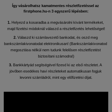
Így vásárolhatsz kamatmentes részletfizetéssel az 
firstphone.hu-n 3 egyszerű lépésben:
1.
 Helyezd a kosaradba a megvásárolni kívánt termékeket, 
majd fizetési módoknál válaszd a részletfizetés lehetőséget!
2.
 Válaszd ki számlavezető bankodat, és oszd meg 
bankszámlakivonatodat elektronikusan! (Bankszámlakivonatod 
megosztása nélkül nem tudunk felelősen részletfizetést 
biztosítani számodra!)
3.
 Bankkártyád segítségével fizesd ki az első részletet. A 
jövőben esedékes havi részleteket automatikusan fogjuk 
levonni számládról, mint egy előfizetési díjat.