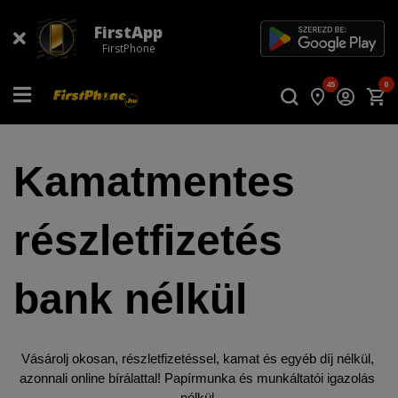
FirstApp
FirstPhone
45
0
Kamatmentes 
részletfizetés 
bank nélkül
Vásárolj okosan, részletfizetéssel, kamat és egyéb díj nélkül, 
azonnali online bírálattal! Papírmunka és munkáltatói igazolás 
nélkül.