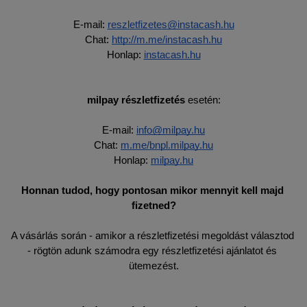
E-mail: 
reszletfizetes@instacash.hu
Chat: 
http://m.me/instacash.hu
Honlap: 
instacash.hu
milpay részletfizetés 
esetén:
E-mail: 
info@milpay.hu
Chat: 
m.me/bnpl.milpay.hu
Honlap: 
milpay.hu
Honnan tudod, hogy pontosan mikor mennyit kell majd 
fizetned?
A vásárlás során - amikor a részletfizetési megoldást választod 
- rögtön adunk számodra egy részletfizetési ajánlatot és 
ütemezést.