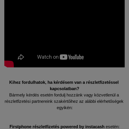
Kihez fordulhatok, ha kérdésem van a részletfizetéssel 
kapcsolatban?
Bármely kérdés esetén fordulj hozzánk vagy közvetlenül a 
részletfizetési partnereink szakértőihez az alábbi elérhetőségek 
egyikén:
Firstphone részletfizetés powered by instacash 
esetén: