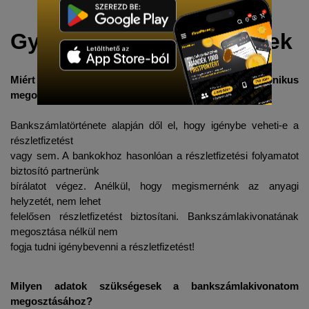
Gyakran ismételt kérdések
Miért van szükség a bankszámlakivonatom elektronikus 
megosztására?
Bankszámlatörténete alapján dől el, hogy igénybe veheti-e a 
részletfizetést
vagy sem. A bankokhoz hasonlóan a részletfizetési folyamatot 
biztosító partnerünk
bírálatot végez. Anélkül, hogy megismernénk az anyagi 
helyzetét, nem lehet
felelősen részletfizetést biztosítani. Bankszámlakivonatának 
megosztása nélkül nem
fogja tudni igénybevenni a részletfizetést! 
Milyen adatok szükségesek a bankszámlakivonatom 
megosztásához?