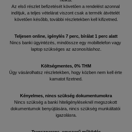
Az első részlet befizetését követően a rendelést azonnal 
indítjuk, a teljes vételárat viszont csak a termék átvételét 
követően később, további részletekben kell kifizetned.
Teljesen online, igénylés 7 perc, bírálat 1 perc alatt
Nincs banki ügyintézés, mindössze egy mobiltelefon vagy 
laptop szükséges az azonosításhoz.
Költségmentes, 0% THM
Úgy vásárolhatsz részletekben, hogy közben nem kell érte 
kamatot fizetned.
Kényelmes, nincs szükség dokumentumokra
Nincs szükség a banki hiteligényléseknél megszokott 
dokumentumok benyújtására, nincs szükség munkáltatói 
igazolásra.
Transzparens, egyszerű működés