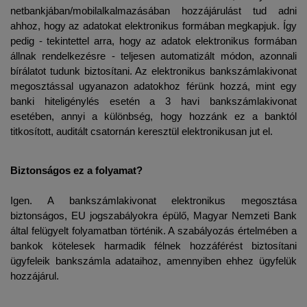
netbankjában/mobilalkalmazásában hozzájárulást tud adni 
ahhoz, hogy az adatokat elektronikus formában megkapjuk. Így 
pedig - tekintettel arra, hogy az adatok elektronikus formában 
állnak rendelkezésre - teljesen automatizált módon, azonnali 
bírálatot tudunk biztosítani. Az elektronikus bankszámlakivonat 
megosztással ugyanazon adatokhoz férünk hozzá, mint egy 
banki hiteligénylés esetén a 3 havi bankszámlakivonat 
esetében, annyi a különbség, hogy hozzánk ez a banktól 
titkosított, auditált csatornán keresztül elektronikusan jut el.
Biztonságos ez a folyamat?
Igen. A bankszámlakivonat elektronikus megosztása 
biztonságos, EU jogszabályokra épülő, Magyar Nemzeti Bank 
által felügyelt folyamatban történik. A szabályozás értelmében a 
bankok kötelesek harmadik félnek hozzáférést biztosítani 
ügyfeleik bankszámla adataihoz, amennyiben ehhez ügyfelük 
hozzájárul.