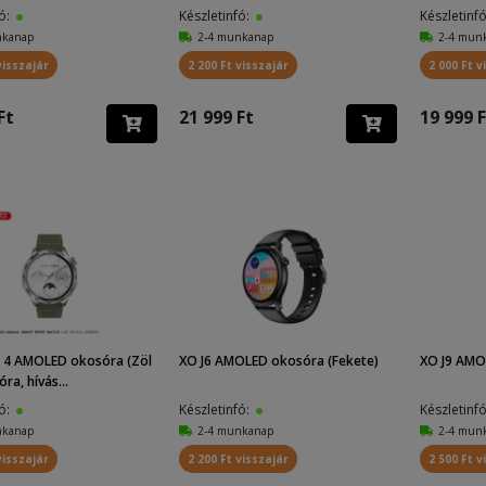
fó:
Készletinfó:
Készletinf
nkanap
2-4 munkanap
2-4 mun
visszajár
2 200 Ft visszajár
2 000 Ft v
Ft
21 999 Ft
19 999 F
 4 AMOLED okosóra (Zöl
XO J6 AMOLED okosóra (Fekete)
XO J9 AMO
óra, hívás...
fó:
Készletinfó:
Készletinf
nkanap
2-4 munkanap
2-4 mun
visszajár
2 200 Ft visszajár
2 500 Ft v