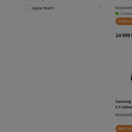
Apple Watch
Készletin
1
2-4 mu
2 500 Ft 
24 999 
Samsung 
h 5 (44mm,
Készletin
890 Ft vi