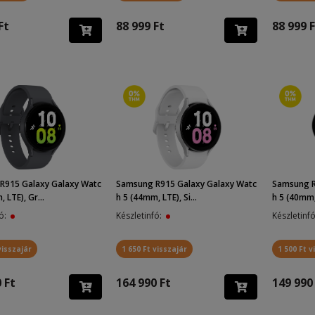
Ft
88 999 Ft
88 999 F
R915 Galaxy Galaxy Watc
Samsung R915 Galaxy Galaxy Watc
Samsung R
 LTE), Gr...
h 5 (44mm, LTE), Si...
h 5 (40mm, 
fó:
Készletinfó:
Készletinf
visszajár
1 650 Ft visszajár
1 500 Ft v
 Ft
164 990 Ft
149 990