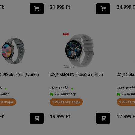
Ft
21 999 Ft
24 999 F
OLED okosóra (Szürke)
XO J5 AMOLED okosóra (ezüst)
XO J10 oko
fó:
Készletinfó:
Készletinf
nkanap
2-4 munkanap
2-4 mun
visszajár
1 200 Ft visszajár
1 200 Ft v
Ft
19 999 Ft
17 999 F