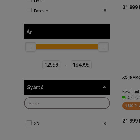
Hoco
1
21 999 
Forever
5
Borofone
1
XO
25
Ár
Viita
1
Kivee
1
12999
-
184999
XO J6 AM
Gyártó
Készletin
2-4 mu
1 500 Ft 
21 999 
XO
6