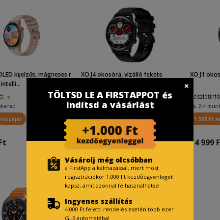
LED kijelzős, mágneses r
XO J4 okosóra, vízálló fekete
XO J1 okos
ntelli...
TÖLTSD LE A FIRSTAPPOT és
fó:
Készletinfó:
Készletinf
indítsd a vásárlást
nkanap
2-4 munkanap
2-4 mun
visszajár
2 000 Ft visszajár
1 500 Ft v
Ft
19 999 Ft
14 999 F
Vásárolj még olcsóbban
a FirstApp alkalmazással, mert most
regisztrációkor 1.000 Ft kezdőegyenleget
kapsz, amit azonnal felhasználhatsz!
Ingyenes szállítás
4.000 Ft feletti rendelés esetén több ezer
GLS automatába!