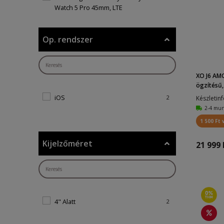
Watch 5 Pro 45mm, LTE
BGA05
1
Samsung R905 Galaxy Galaxy
2
Op. rendszer
Watch 5 40mm, LTE
Samsung R915 Galaxy Galaxy
3
Watch 5 44mm, LTE
XO J6 AMO
SB-320
ögzítésű, i
1
iOS
2
Készletin
KVLW02
1
2-4 mu
HRV Tachymeter Leather
1
1 500 Ft 
Samsung R900 Galaxy Galaxy
1
Kijelzőméret
Watch 5 40mm, BT
21 999 
SW-310
1
Samsung R920 Galaxy Galaxy
1
Watch 5 Pro (45mm, BT)
AW-100
1
4" Alatt
2