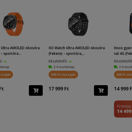
 Ultra AMOLED okosóra
XO Watch Ultra AMOLED okosóra
Hoco gyer
– sportóra...
(Fekete) – sportóra,...
val 4G (Feke
fó:
Készletinfó:
Készletinf
nkanap
2-4 munkanap
2-4 mun
sszajár
500 Ft visszajár
200 Ft vis
Ft
17 999 Ft
14 999 F
FirstApp
14 499