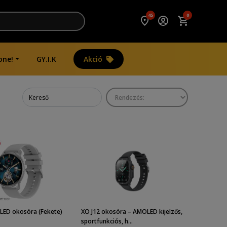
45
0
one!
GY.I.K
Akció
LED okosóra (Fekete)
XO J12 okosóra – AMOLED kijelzős,
sportfunkciós, h...