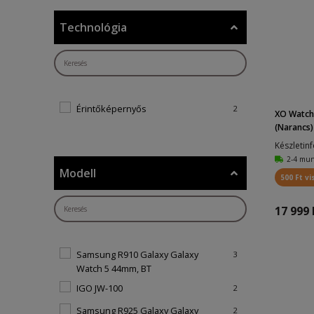
Technológia
Érintőképernyős
2
XO Watch
(Narancs) 
Készletin
2-4 mu
Modell
500 Ft vi
17 999 
Samsung R910 Galaxy Galaxy
3
Watch 5 44mm, BT
IGO JW-100
2
Samsung R925 Galaxy Galaxy
2