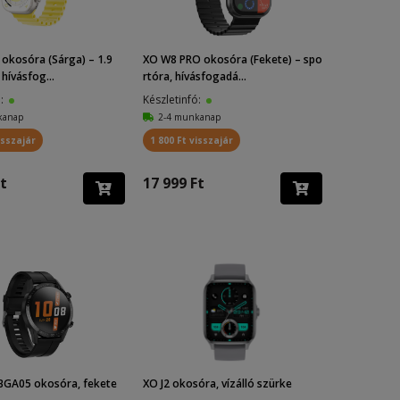
okosóra (Sárga) – 1.9
XO W8 PRO okosóra (Fekete) – spo
hívásfog...
rtóra, hívásfogadá...
ó:
Készletinfó:
kanap
2-4 munkanap
isszajár
1 800 Ft visszajár
t
17 999 Ft
BGA05 okosóra, fekete
XO J2 okosóra, vízálló szürke