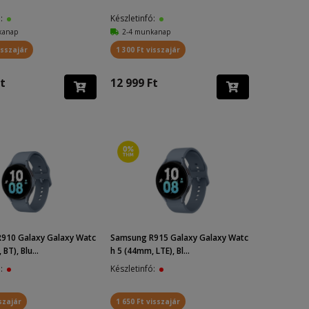
ó:
Készletinfó:
kanap
2-4 munkanap
isszajár
1 300 Ft visszajár
t
12 999 Ft
910 Galaxy Galaxy Watc
Samsung R915 Galaxy Galaxy Watc
BT), Blu...
h 5 (44mm, LTE), Bl...
ó:
Készletinfó:
szajár
1 650 Ft visszajár