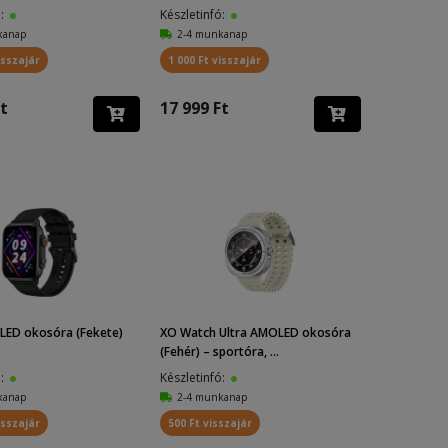
ó:
Készletinfó:
kanap
2-4 munkanap
isszajár
1 000 Ft visszajár
t
17 999 Ft
LED okosóra (Fekete)
XO Watch Ultra AMOLED okosóra
(Fehér) – sportóra, ...
ó:
Készletinfó:
kanap
2-4 munkanap
isszajár
500 Ft visszajár