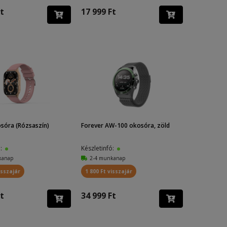
t
17 999 Ft
sóra (Rózsaszín)
Forever AW-100 okosóra, zöld
ó:
Készletinfó:
kanap
2-4 munkanap
isszajár
1 800 Ft visszajár
t
34 999 Ft