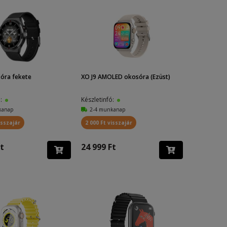
óra fekete
XO J9 AMOLED okosóra (Ezüst)
ó:
Készletinfó:
kanap
2-4 munkanap
isszajár
2 000 Ft visszajár
t
24 999 Ft