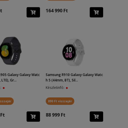
t
164 990 Ft
905 Galaxy Galaxy Watc
Samsung R910 Galaxy Galaxy Watc
LTE), Gr...
h 5 (44mm, BT), Sil...
ó:
Készletinfó:
isszajár
890 Ft visszajár
 Ft
88 999 Ft