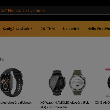
Szolgáltatások
0% THM
Üzleteink
Hello FirstPh
ák
oled okosóra (Fekete)
XO Watch 4 AMOLED okosóra (Fek
XO J5 AMO
ete) – sportóra, hív...