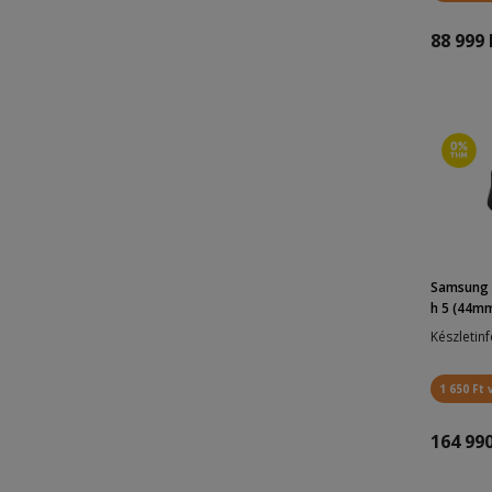
88 999 
Samsung 
h 5 (44mm,
Készletin
1 650 Ft 
164 990