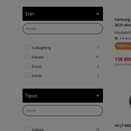
Szín
Samsung 
2025 oko
Készletin
2-4 mu
1 389 Ft 
Csillagfény
1
Fekete
11
138 890
(139 890 F
Ezüst
2
Fehér
1
Szürke
2
Narancssárga
1
Tipus
Rosegold
1
Rózsaszín
1
XO J7 AM
Galaxy
16