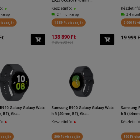
2025 okosóra 47mm ...
fó:
Készletinfó:
Készletinf
nkanap
2-4 munkanap
2-4 mun
visszajár
1 389 Ft visszajár
2 000 Ft v
138 890 Ft
Ft
19 999 F
(139 890 Ft )
R910 Galaxy Galaxy Watc
Samsung R900 Galaxy Galaxy Watc
Samsung R
 BT), Gra...
h 5 (40mm, BT), Gra...
h 5 (44mm, 
fó:
Készletinfó:
Készletinf
sszajár
890 Ft visszajár
890 Ft vis