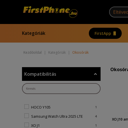
Kategóriák
FirstApp
Kezdőoldal
|
Kategóriák
|
Okosórák
Okosór
Kompatibilitás
HOCO Y105
1
Samsung Watch Ultra 2025 LTE
4
XO J10 am
XO J1
1