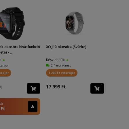
ek okosóra hívásfunkció
XO J10 okosóra (Szürke)
te) - ...
ó:
Készletinfó:
kanap
2-4 munkanap
szajár
1 200 Ft visszajár
t
17 999 Ft
 ár
 Ft