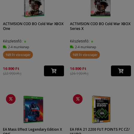
ACTIVISION COD BO Cold War XBOX
ACTIVISION COD BO Cold War XBOX
One
Series X
Készletinfó:
Készletinfó:
2-4 munkanap
2-4 munkanap
169 Ft visszajár
169 Ft visszajár
16 890 Ft
16 890 Ft
(22 999 Ft )
(26 199 Ft )
EA Mass Effect Legendary Edition X
EA FIFA 21 2200 FUT POINTS PC CZ/