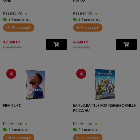
ONE
HU/RO
Készletinfó:
Készletinfó:
2-4 munkanap
2-4 munkanap
174 Ft visszajár
49 Ft visszajár
17 390 Ft
4 890 Ft
(24 499 Ft )
(6 999 Ft )
FIFA 22 PC
EA PvZ:BATTLE FOR NEIGHBORVILLE
PC CZ/HU
Készletinfó:
Készletinfó:
2-4 munkanap
2-4 munkanap
183 Ft visszajár
56 Ft visszajár