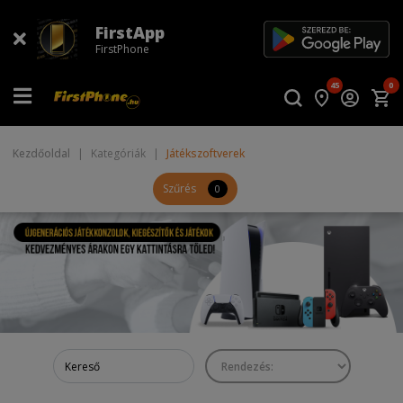
FirstApp
FirstPhone
45
0
Kezdőoldal
|
Kategóriák
|
Játékszoftverek
Szűrés
0