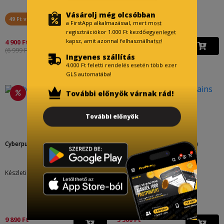
Vásárolj még olcsóbban
49 Ft visszajár
a FirstApp alkalmazással, mert most
regisztrációkor 1.000 Ft kezdőegyenleget
kapsz, amit azonnal felhasználhatsz!
4 900 Ft
22 000 Ft
(6 999 Ft )
(24 999 Ft )
Ingyenes szállítás
4.000 Ft feletti rendelés esetén több ezer
GLS automatába!
További előnyök várnak rád!
További előnyök
Cyberpunk 2077 (XBO)
LEGO DC Super-Villains (PS4)
Készletinfó:
Készletinfó:
9 890 Ft
5 500 Ft