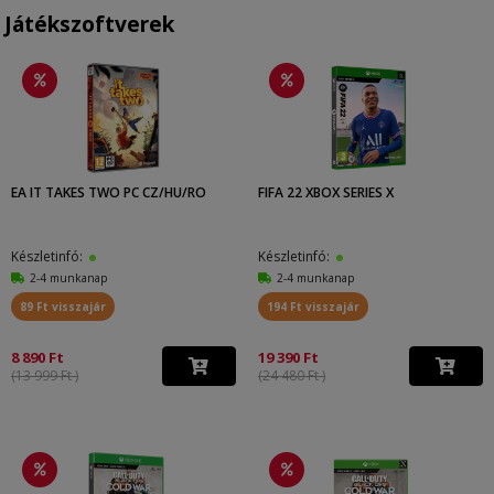
Játékszoftverek
EA IT TAKES TWO PC CZ/HU/RO
FIFA 22 XBOX SERIES X
Készletinfó:
Készletinfó:
2-4 munkanap
2-4 munkanap
89 Ft visszajár
194 Ft visszajár
8 890 Ft
19 390 Ft
(13 999 Ft )
(24 480 Ft )