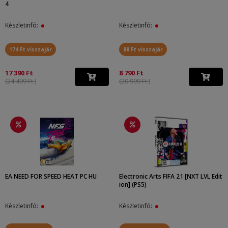
4
Készletinfó:
Készletinfó:
174 Ft visszajár
88 Ft visszajár
17 390 Ft
8 790 Ft
(24 499 Ft )
(20 999 Ft )
EA NEED FOR SPEED HEAT PC HU
Electronic Arts FIFA 21 [NXT LVL Edit
ion] (PS5)
Készletinfó:
Készletinfó: