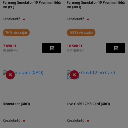
Farming Simulator 19 Premium Editi
Farming Simulator 19 Premium Editi
on (PC)
on (XBO)
Készletinfó:
Készletinfó:
79 Ft visszajár
165 Ft visszajár
7 890 Ft
16 500 Ft
(9 999 Ft )
(17 499 Ft )
Biomutant (XBO)
Live Gold 12 hó Card (XBO)
Készletinfó:
Készletinfó: