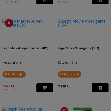
(23 999 Ft )
(9 999 Ft )
Lego Marvel Super Heroes (XBO)
Lego Movie Videogame (PS4)
Készletinfó:
Készletinfó:
55 Ft visszajár
80 Ft visszajár
5 500 Ft
7 999 Ft
(7 999 Ft )