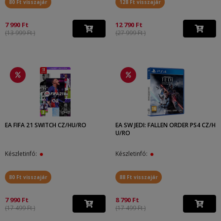
80 Ft visszajár
128 Ft visszajár
7 990 Ft
12 790 Ft
(13 999 Ft )
(27 999 Ft )
EA FIFA 21 SWITCH CZ/HU/RO
EA SW JEDI: FALLEN ORDER PS4 CZ/H
U/RO
Készletinfó:
Készletinfó:
80 Ft visszajár
88 Ft visszajár
7 990 Ft
8 790 Ft
(17 499 Ft )
(17 499 Ft )