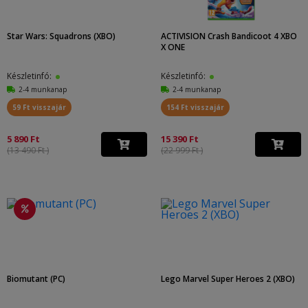
Star Wars: Squadrons (XBO)
ACTIVISION Crash Bandicoot 4 XBO
X ONE
Készletinfó:
Készletinfó:
2-4 munkanap
2-4 munkanap
59 Ft visszajár
154 Ft visszajár
5 890 Ft
15 390 Ft
(13 490 Ft )
(22 999 Ft )
Biomutant (PC)
Lego Marvel Super Heroes 2 (XBO)