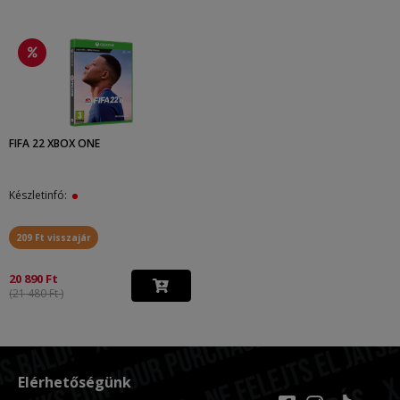
FIFA 22 XBOX ONE
Készletinfó:
209 Ft visszajár
20 890 Ft
(21 480 Ft )
Elérhetőségünk