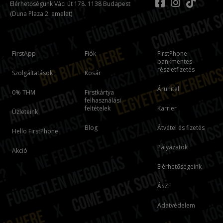
Elérhetőségünk Váci út 178. 1138 Budapest
(Duna Plaza 2. emelet)
FirstApp
Fiók
FirstPhone
bankmentes
részletfizetés
Szolgáltatások
Kosár
Áruhitel
0% THM
Firstkártya
felhasználási
feltételek
Karrier
Üzleteink
Blog
Átvétel és fizetés
Hello FirstPhone
Pályázatok
Akció
Elérhetőségeink
ÁSZF
Adatvédelem