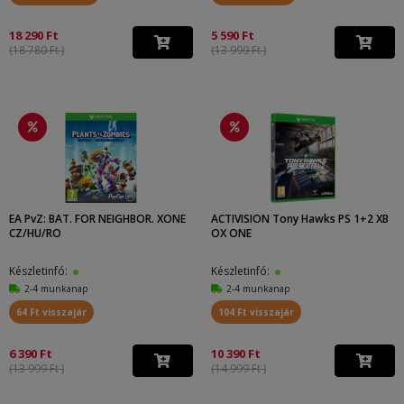
18 290 Ft
5 590 Ft
(18 780 Ft )
(13 999 Ft )
EA PvZ: BAT. FOR NEIGHBOR. XONE
ACTIVISION Tony Hawks PS 1+2 XB
CZ/HU/RO
OX ONE
Készletinfó:
Készletinfó:
2-4 munkanap
2-4 munkanap
64 Ft visszajár
104 Ft visszajár
6 390 Ft
10 390 Ft
(13 999 Ft )
(14 999 Ft )