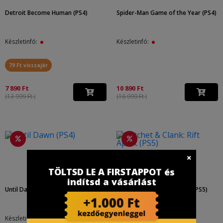
Detroit Become Human (PS4)
Spider-Man Game of the Year (PS4)
Készletinfó:
Készletinfó:
79 Ft visszajár
7 890 Ft
10 890 Ft
(13 999 Ft )
(16 999 Ft )
TÖLTSD LE A FIRSTAPPOT és
indítsd a vásárlást
Until Dawn (PS4)
Ratchet & Clank: Rift Apart (PS5)
Készletinfó:
Készletinfó: