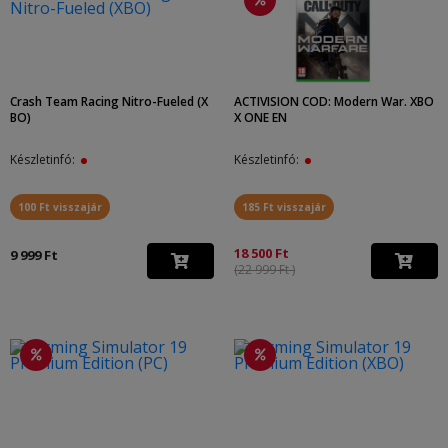
Crash Team Racing Nitro-Fueled (X
ACTIVISION COD: Modern War. XBO
BO)
X ONE EN
Készletinfó:
Készletinfó:
100 Ft visszajár
185 Ft visszajár
18 500 Ft
9 999 Ft
(22 999 Ft )