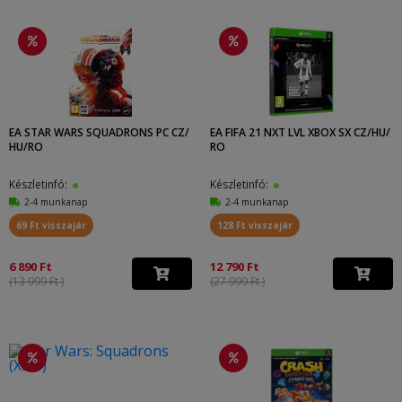
EA STAR WARS SQUADRONS PC CZ/
EA FIFA 21 NXT LVL XBOX SX CZ/HU/
HU/RO
RO
Készletinfó:
Készletinfó:
2-4 munkanap
2-4 munkanap
69 Ft visszajár
128 Ft visszajár
6 890 Ft
12 790 Ft
(13 999 Ft )
(27 999 Ft )