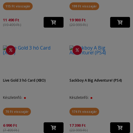
115 Ft visszajár
199 Ft visszajár
11 490 Ft
19 900 Ft
(19 499 Ft )
(20 999 Ft )
Live Gold 3 hó Card (XBO)
Sackboy A Big Adventure! (PS4)
Készletinfó:
Készletinfó:
70 Ft visszajár
174 Ft visszajár
6 990 Ft
17 390 Ft
(7 499 Ft )
(23 999 Ft )