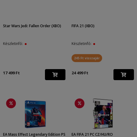
Star Wars Jedi: Fallen Order (XBO)
FIFA 21 (XBO)
Készletinfó:
Készletinfó:
245 Ft visszajár
17 499 Ft
24 499 Ft
EA Mass Effect Legendary Edition PS
EA FIFA 21 PC CZ/HU/RO