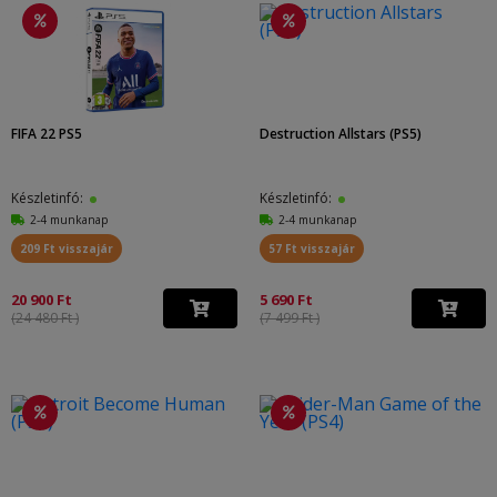
FIFA 22 PS5
Destruction Allstars (PS5)
Készletinfó:
Készletinfó:
2-4 munkanap
2-4 munkanap
209 Ft visszajár
57 Ft visszajár
20 900 Ft
5 690 Ft
(24 480 Ft )
(7 499 Ft )