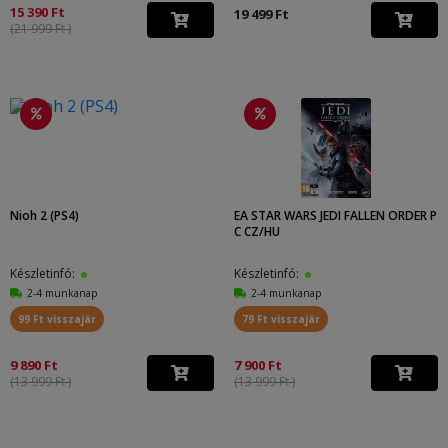
15 390 Ft
19 499 Ft
(21 999 Ft )
Nioh 2 (PS4)
EA STAR WARS JEDI FALLEN ORDER P
C CZ/HU
Készletinfó:
Készletinfó:
2-4 munkanap
2-4 munkanap
99 Ft visszajár
79 Ft visszajár
9 890 Ft
7 900 Ft
(13 999 Ft )
(13 999 Ft )