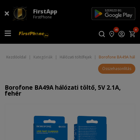
FirstApp
FirstPhone
45
0
Kezdőoldal
|
Kategóriák
|
Hálózati töltőfejek
|
Borofone BA49A hálózati
Összehasonlítás
Borofone BA49A hálózati töltő, 5V 2.1A,
fehér