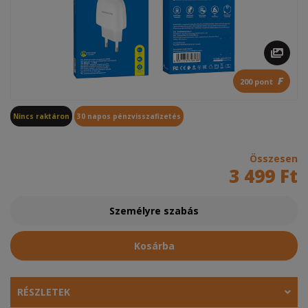
F
200 pont
Nincs raktáron
30 napos pénzvisszafizetés
Összesen
3 499 Ft
Személyre szabás
Kosárba
RÉSZLETEK