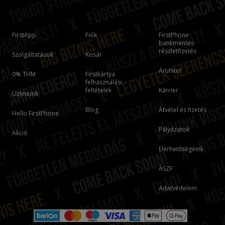
FirstApp
Fiók
FirstPhone
bankmentes
részletfizetés
Szolgáltatások
Kosár
Áruhitel
0% THM
Firstkártya
felhasználási
feltételek
Karrier
Üzleteink
Blog
Átvétel és fizetés
Hello FirstPhone
Pályázatok
Akció
Elérhetőségeink
ÁSZF
Adatvédelem