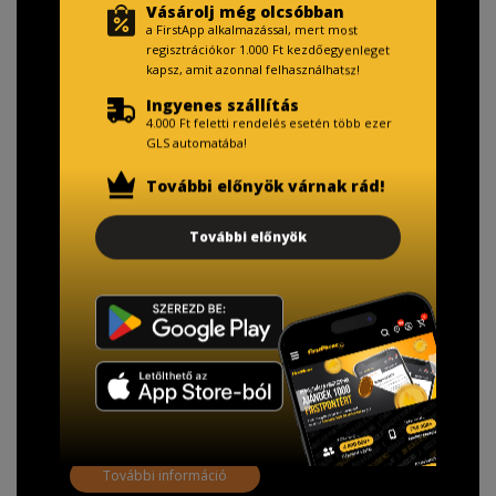
Vásárolj még olcsóbban
a FirstApp alkalmazással, mert most
regisztrációkor 1.000 Ft kezdőegyenleget
kapsz, amit azonnal felhasználhatsz!
Ingyenes szállítás
4.000 Ft feletti rendelés esetén több ezer
GLS automatába!
További előnyök várnak rád!
TISZTELT VÁSÁRLÓNK!
További előnyök
Fizetésnél kérje az ingyenes adattörlő kódot
adatainak biztonsága érdekében!
A Kormány döntése alapján a kereskedő minden tartós
adathordozó termék vásárlásakor köteles ingyenes
adattörlő kódot biztosítani.
További információ