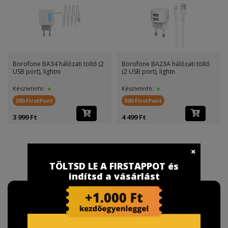
Borofone BA34 hálózati töltő (2
Borofone BA23A hálózati töltő
USB port), lightni
(2 USB port), lightn
Készletinfó:
Készletinfó:
200 FirstPont
300 FirstPont
3 999 Ft
4 499 Ft
TÖLTSD LE A FIRSTAPPOT és
indítsd a vásárlást