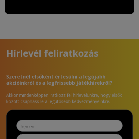
Hírlevél feliratkozás
Szeretnél elsőként értesülni a legújabb
akcióinkról és a legfrissebb játékhírekről?
Akkor mindenképpen iratkozz fel hírlevelünkre, hogy elsők
között csaphass le a legütősebb kedvezményeinkre.