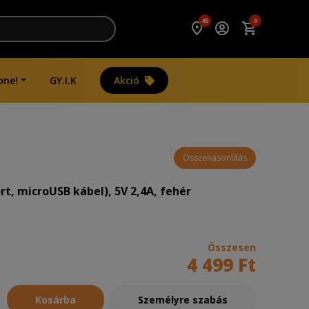
45
0
one!
GY.I.K
Akció
Összehasonlítás
rt, microUSB kábel), 5V 2,4A, fehér
Összesen
4 499 Ft
Kosárba
Személyre szabás