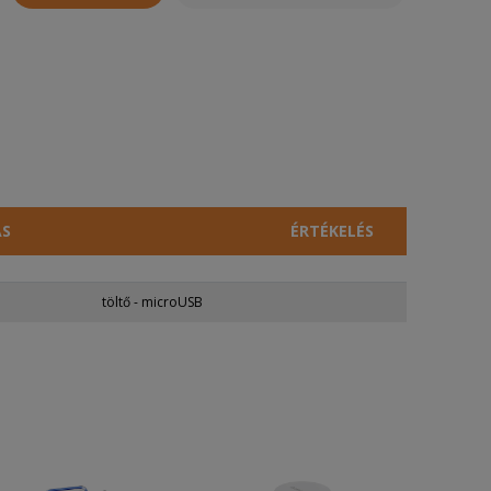
ÁS
ÉRTÉKELÉS
töltő - microUSB