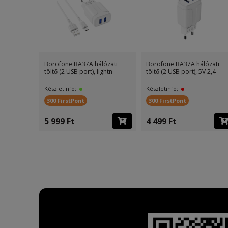
one BA37A hálózati
Borofone BA34 hálózati töltő
Borofone BA23
2 USB port), 5V 2,4
(2 USB port), lightni
töltő (2 USB por
tinfó:
Készletinfó:
Készletinfó:
irstPont
200 FirstPont
300 FirstPont
9 Ft
3 999 Ft
4 499 Ft