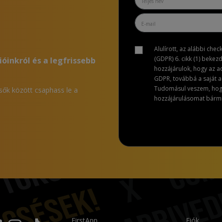
Alulírott, az alábbi che
(GDPR) 6. cikk (1) bekez
ióinkról és a legfrissebb
hozzájárulok, hogy az 
GDPR, továbbá a saját ad
Tudomásul veszem, hogy 
lsők között csaphass le a
hozzájárulásomat bármik
FirstApp
Fiók