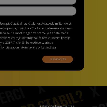
ckbox pipálásával - az Általános Adatvédelmi Rendelet
dés a) pontja, továbbá a 7. cikk rendelkezése alapján -
adatkezelő a most megadott személyes adataimat a
atkezelési tájékoztatójának feltételei szerint kezelje.
a GDPR 7. cikk (3) bekezdése szerint a
or visszavonhatom, akár egy kattintással.
Feliratkozás
FirstPhone bankmentes