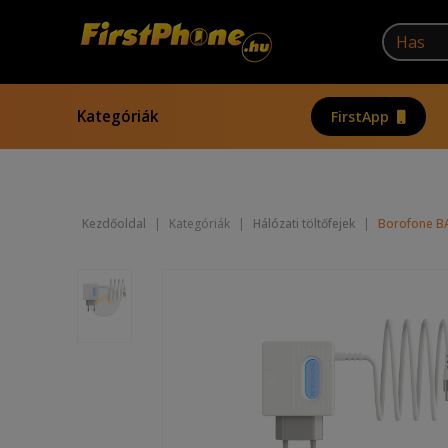
Kategóriák
FirstApp
Kezdőoldal
|
Kategóriák
|
Hálózati töltőfejek
|
Borofone BA3