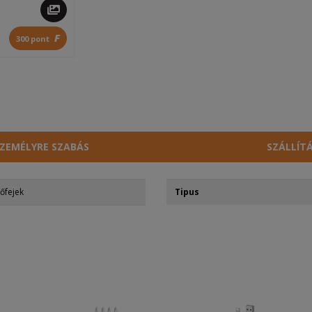
F
300 pont
ZEMÉLYRE SZABÁS
SZÁLLÍT
tőfejek
Tipus