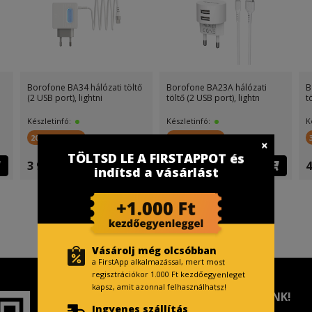
A hálózati
Borofone BA35A hálózati
Borofone BA23A hálóza
t), lightn
töltő (2 USB port), lightn
töltő (2 USB port), 5V 2,
Készletinfó:
Készletinfó:
300 FirstPont
200 FirstPont
TÖLTSD LE A FIRSTAPPOT és
4 499 Ft
3 999 Ft
indítsd a vásárlást
Vásárolj még olcsóbban
a FirstApp alkalmazással, mert most
regisztrációkor 1.000 Ft kezdőegyenleget
kapsz, amit azonnal felhasználhatsz!
TISZTELT VÁSÁRLÓNK!
Ingyenes szállítás