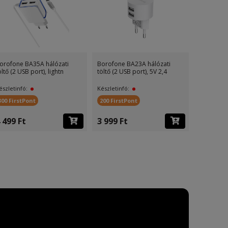
ti
Borofone BA23A hálózati
Borofone BA37A hálózati
4
töltő (2 USB port, microUS
töltő (2 USB port, type-C
Készletinfó:
Készletinfó:
300 FirstPont
300 FirstPont
4 499 Ft
5 999 Ft