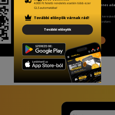
4.000 Ft feletti rendelés esetén több ezer
Fizetésnél kérje az ingyenes ad
GLS automatába!
A Kormány döntése alapján a keresked
További előnyök várnak rád!
ingyenes adattörlő kódot biztosítani.
További előnyök
További információ