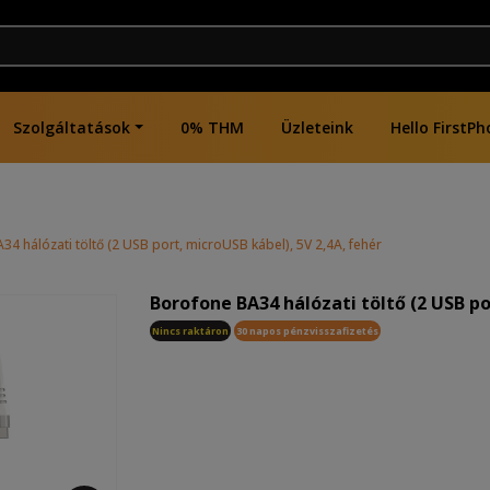
Szolgáltatások
0% THM
Üzleteink
Hello FirstPh
4 hálózati töltő (2 USB port, microUSB kábel), 5V 2,4A, fehér
Borofone BA34 hálózati töltő (2 USB po
Nincs raktáron
30 napos pénzvisszafizetés