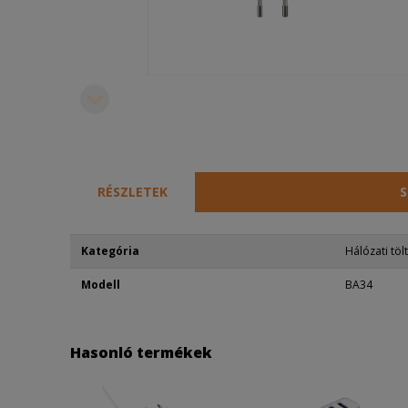
RÉSZLETEK
S
Kategória
Hálózati töl
Modell
BA34
Hasonló termékek