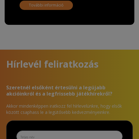
További információ
Hírlevél feliratkozás
Szeretnél elsőként értesülni a legújabb
akcióinkról és a legfrissebb játékhírekről?
Akkor mindenképpen iratkozz fel hírlevelünkre, hogy elsők
között csaphass le a legütősebb kedvezményeinkre.