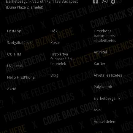
Elérhetőségünk Váci út 178. 1138 Budapest
(Duna Plaza 2. emelet)
FirstApp
Fiók
FirstPhone
bankmentes
részletfizetés
Szolgáltatások
Kosár
Áruhitel
0% THM
Firstkártya
felhasználási
feltételek
Karrier
Üzleteink
Blog
Átvétel és fizetés
Hello FirstPhone
Pályázatok
Akció
Elérhetőségeink
ÁSZF
Adatvédelem