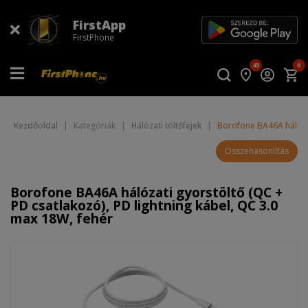
FirstApp
FirstPhone
45
0
Kezdőoldal
|
Kategóriák
|
Hálózati töltőfejek
|
Borofone BA46A hálózat
Összehasonlítás
Borofone BA46A hálózati gyorstöltő (QC +
PD csatlakozó), PD lightning kábel, QC 3.0
max 18W, fehér