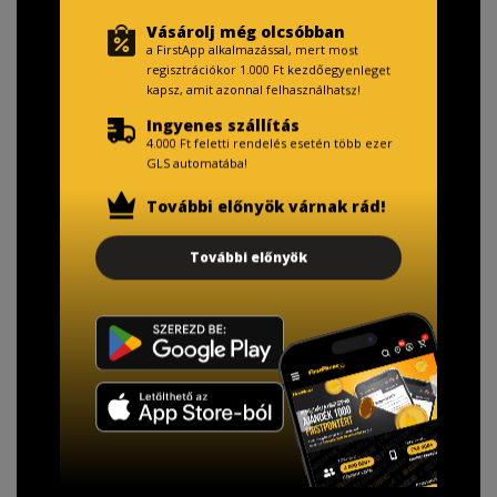
Vásárolj még olcsóbban
a FirstApp alkalmazással, mert most
regisztrációkor 1.000 Ft kezdőegyenleget
kapsz, amit azonnal felhasználhatsz!
Ingyenes szállítás
4.000 Ft feletti rendelés esetén több ezer
GLS automatába!
További előnyök várnak rád!
További előnyök
TISZTELT VÁSÁRLÓNK!
Fizetésnél kérje az ingyenes adattörlő kódot
adatainak biztonsága érdekében!
A Kormány döntése alapján a kereskedő minden tartós
adathordozó termék vásárlásakor köteles ingyenes
adattörlő kódot biztosítani.