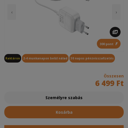
‹
›
F
300 pont
Raktáron
2-4 munkanapon belül nálad
30 napos pénzvisszafizetés
Összesen
6 499 Ft
Személyre szabás
Kosárba