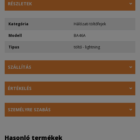
RÉSZLETEK
Kategória
Hálózati töltőfejek
Modell
BA46A
Tipus
töltő - lightning
SZÁLLÍTÁS
ÉRTÉKELÉS
SZEMÉLYRE SZABÁS
Hasonló termékek