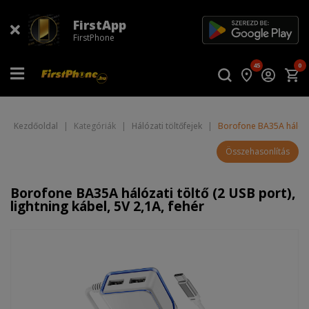
FirstApp
FirstPhone
45
0
Kezdőoldal
|
Kategóriák
|
Hálózati töltőfejek
|
Borofone BA35A hálózati
Összehasonlítás
Borofone BA35A hálózati töltő (2 USB port),
lightning kábel, 5V 2,1A, fehér