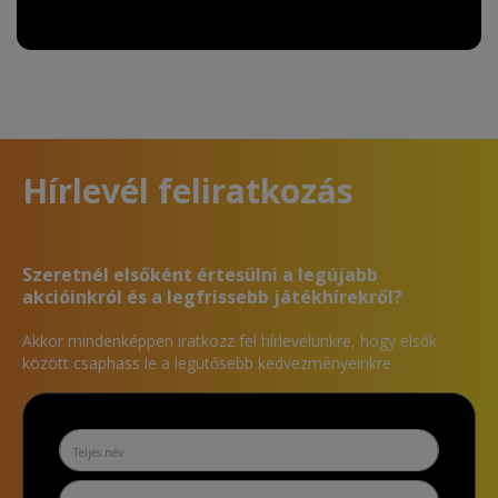
Hírlevél feliratkozás
Szeretnél elsőként értesülni a legújabb
akcióinkról és a legfrissebb játékhírekről?
Akkor mindenképpen iratkozz fel hírlevelünkre, hogy elsők
között csaphass le a legütősebb kedvezményeinkre.