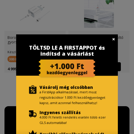
Borofone BA38A PD hálózati
Borofone BA49A hálózati töltő
gyorstöltő (lightning k
(lightning kábel), 5
TÖLTSD LE A FIRSTAPPOT és
Készletinfó:
Készletinfó:
indítsd a vásárlást
300 FirstPont
200 FirstPont
4 999 Ft
3 999 Ft
Vásárolj még olcsóbban
a FirstApp alkalmazással, mert most
regisztrációkor 1.000 Ft kezdőegyenleget
kapsz, amit azonnal felhasználhatsz!
Ingyenes szállítás
4.000 Ft feletti rendelés esetén több ezer
GLS automatába!