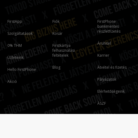
FirstApp
Fiók
FirstPhone
bankmentes
részletfizetés
Szolgáltatások
Kosár
Áruhitel
0% THM
Firstkártya
felhasználási
feltételek
Karrier
Üzleteink
Blog
Átvétel és fizetés
Hello FirstPhone
Pályázatok
Akció
Elérhetőségeink
ÁSZF
Adatvédelem