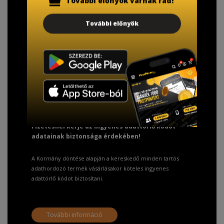
További előnyök várnak rád!
További előnyök
TISZTELT VÁSÁRLÓNK!
Fizetésnél kérje az ingyenes adattörlő kódot
adatainak biztonsága érdekében!
A Kormány döntése alapján a kereskedő minden tartós
adathordozó termék vásárlásakor köteles ingyenes
adattörlő kódot biztosítani.
További információ