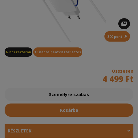
F
300 pont
Nincs raktáron
30 napos pénzvisszafizetés
Összesen
4 499 Ft
Személyre szabás
Kosárba
RÉSZLETEK