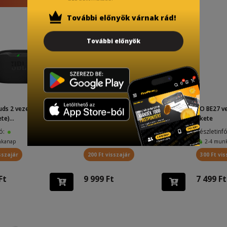
További előnyök várnak rád!
További előnyök
uds 2 vezeték nélküli hea
XO X43 Colorful nyakpántos TWS f
XO BE27 ve
te)...
ülhallgató (Lila)...
ekete
fó:
Készletinfó:
Készletinf
nkanap
2-4 munkanap
2-4 mun
sszajár
200 Ft visszajár
300 Ft vis
Ft
9 999 Ft
7 499 Ft