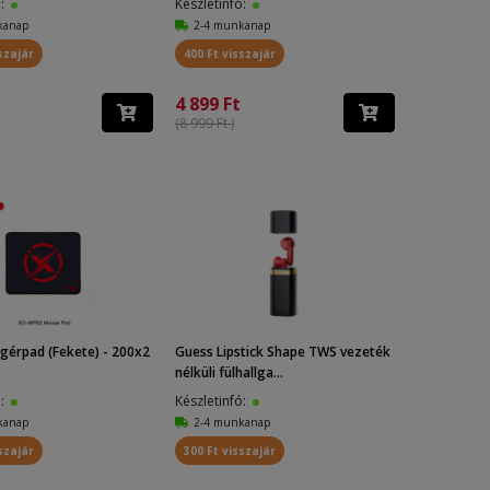
ó:
Készletinfó:
kanap
2-4 munkanap
szajár
400 Ft visszajár
4 899 Ft
(8 999 Ft )
gérpad (Fekete) - 200x2
Guess Lipstick Shape TWS vezeték
nélküli fülhallga...
ó:
Készletinfó:
kanap
2-4 munkanap
szajár
300 Ft visszajár