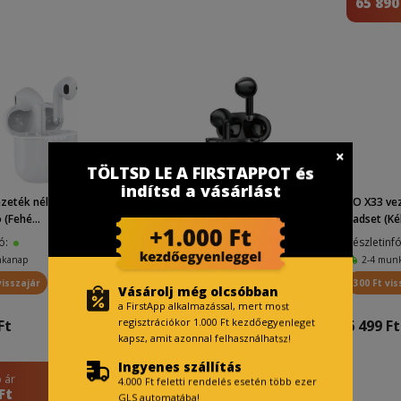
65 890
TÖLTSD LE A FIRSTAPPOT és
indítsd a vásárlást
zeték nélküli Bluetooth f
XO X11 vezeték nélküli Bluetooth f
XO X33 vez
 (Fehé...
ülhallgató (Feke...
eadset (Ké
fó:
Készletinfó:
Készletinf
nkanap
2-4 munkanap
2-4 mun
visszajár
1 500 Ft visszajár
300 Ft vis
Vásárolj még olcsóbban
a FirstApp alkalmazással, mert most
regisztrációkor 1.000 Ft kezdőegyenleget
Ft
14 999 Ft
6 499 Ft
kapsz, amit azonnal felhasználhatsz!
Ingyenes szállítás
 ár
FirstApp ár
4.000 Ft feletti rendelés esetén több ezer
Ft
9 999 Ft
GLS automatába!