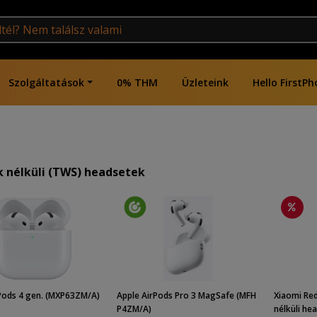
Szolgáltatások
0% THM
Üzleteink
Hello FirstPh
 nélküli (TWS) headsetek
Pods 4 gen. (MXP63ZM/A)
Apple AirPods Pro 3 MagSafe (MFH
Xiaomi Red
P4ZM/A)
nélküli head