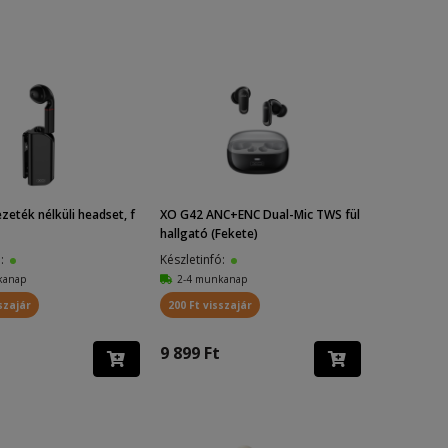
zeték nélküli headset, f
XO G42 ANC+ENC Dual-Mic TWS fül
hallgató (Fekete)
ó:
Készletinfó:
kanap
2-4 munkanap
szajár
200 Ft visszajár
9 899 Ft