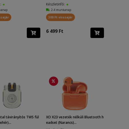
ó:
Készletinfó:
kanap
2-4 munkanap
szajár
300 Ft visszajár
6 499 Ft
al távirányítós TWS fül
XO X23 vezeték nélküli Bluetooth h
ehér)...
eadset (Narancs)...