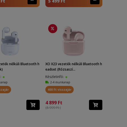
 Ft
5 499 Ft
eték nélküli Bluetooth h
XO X23 vezeték nélküli Bluetooth h
k)
eadset (Rózsaszí...
ó:
Készletinfó:
kanap
2-4 munkanap
szajár
400 Ft visszajár
4 899 Ft
(8 999 Ft )