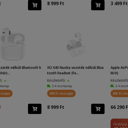
t
8 999 Ft
3 499 Ft
zeték nélküli Bluetooth h
XO X40 Nuoke vezeték nélküli Blue
Apple Air
hér)...
tooth headset (Fe...
M/A)
fó:
Készletinfó:
Készletinf
nkanap
2-4 munkanap
2-4 mun
sszajár
400 Ft visszajár
663 Ft vis
t
8 999 Ft
66 290 F
FirstApp