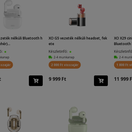
zeték nélküli Bluetooth h
XO G5 vezeték nélküli headset, fek
XO X29 cin
hér)...
ete
Bluetooth 
fó:
Készletinfó:
Készletinf
nkanap
2-4 munkanap
2-4 mun
sszajár
2 000 Ft visszajár
1 800 Ft v
t
9 999 Ft
11 999 F