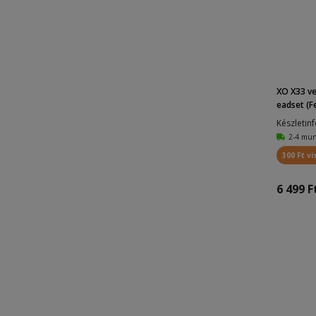
BE37
1
T10
1
EW13
1
ES31
1
XO X33 ve
GUTWS1CGO
1
eadset (Fe
X5
2
Készletin
2-4 mu
ES25
1
300 Ft vi
X7
1
6 499 F
7
1
X14
1
E10
1