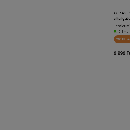
XO X43 Co
ülhallgató
Készletin
2-4 mu
200 Ft vi
9 999 F