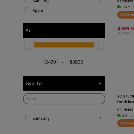
Samsung
17
Készletin
XO G10
2
2-4 mu
Apple
5
400 Ft vi
XO G14
2
Hoco
19
XO G16
2
4 899 F
Egyéb
2
Ár
(8 999 Ft )
XO G17
1
Borofone
6
XO G19
2
Guess
10
XO G21
1
JBL
4
3499
-
80890
XO G22
1
Oppo
1
XO G26
3
XO
64
Gyártó
XO G28
4
Picun
5
XO G39
1
Tactical
XO X40 Nu
1
tooth head
XO G42
1
Készletin
XO MP02
1
2-4 mu
Samsung
1
XO Q7
1
400 Ft vi
XO Q8
1