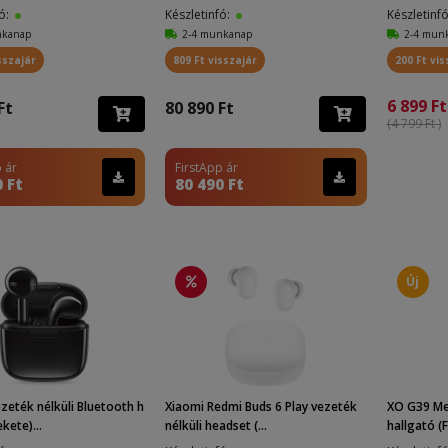
fó:
Készletinfó:
Készletinf
nkanap
2-4 munkanap
2-4 mun
sszajár
809 Ft visszajár
200 Ft vis
6 899 Ft
Ft
80 890 Ft
(4 799 Ft )
 ár
FirstApp ár
 Ft
80 490 Ft
Új
zeték nélküli Bluetooth h
Xiaomi Redmi Buds 6 Play vezeték
XO G39 Met
kete)...
nélküli headset (...
hallgató (F