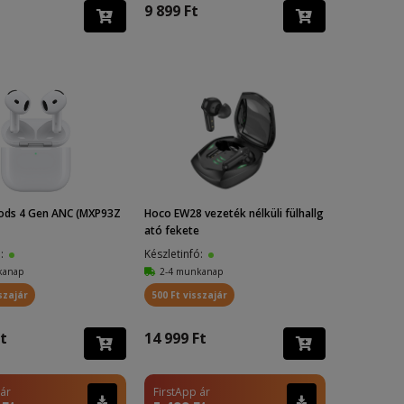
9 899 Ft
Pods 4 Gen ANC (MXP93Z
Hoco EW28 vezeték nélküli fülhallg
ató fekete
ó:
Készletinfó:
kanap
2-4 munkanap
szajár
500 Ft visszajár
t
14 999 Ft
 ár
FirstApp ár