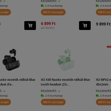
fó:
Készletinfó:
Készletinf
nkanap
2-4 munkanap
2-4 mun
sszajár
200 Ft visszajár
300 Ft vis
t
6 899 Ft
9 899 Ft
(4 799 Ft )
oke vezeték nélküli Blue
XO X40 Nuoke vezeték nélküli Blue
XO MP02 e
set (Fe...
tooth headset (Zö...
40x2mm
fó:
Készletinfó:
Készletinf
nkanap
2-4 munkanap
2-4 mun
sszajár
400 Ft visszajár
200 Ft vis