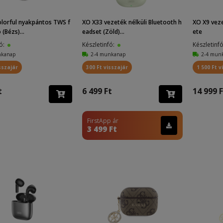
lorful nyakpántos TWS f
XO X33 vezeték nélküli Bluetooth h
XO X9 veze
 (Bézs)...
eadset (Zöld)...
ete
fó:
Készletinfó:
Készletinf
nkanap
2-4 munkanap
2-4 mun
sszajár
300 Ft visszajár
1 500 Ft v
t
6 499 Ft
14 999 F
FirstApp ár
3 499 Ft