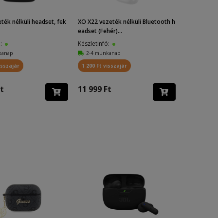
ték nélküli headset, fek
XO X22 vezeték nélküli Bluetooth h
eadset (Fehér)...
ó:
Készletinfó:
kanap
2-4 munkanap
isszajár
1 200 Ft visszajár
t
11 999 Ft