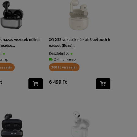
k házas vezeték nélküli
XO X33 vezeték nélküli Bluetooth h
headse...
eadset (Bézs)...
ó:
Készletinfó:
kanap
2-4 munkanap
isszajár
300 Ft visszajár
t
6 499 Ft