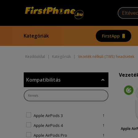
Kategóriák
FirstApp
Kezdőoldal
|
Kategóriák
|
Vezeték nélküli (TWS) headsetek
Vezeték
Kompatibilitás
Apple AirPods 3
1
Apple AirPods 4
1
Apple Air
Apple AirPods Pro
1