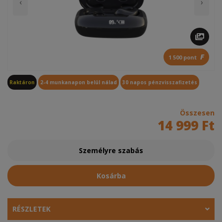
‹
›
F
1 500 pont
Raktáron
2-4 munkanapon belül nálad
30 napos pénzvisszafizetés
Összesen
14 999 Ft
Személyre szabás
Kosárba
RÉSZLETEK