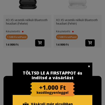
XO X5 vezeték nélküli Bluetooth
XO X5 vezeték nélküli Bluetooth
headset (Fekete)
headset (Fehér)
Készletinfó:
Készletinfó:
1 500 FirstPont
1 500 FirstPont
14 999 Ft
14 999 Ft
TÖLTSD LE A FIRSTAPPOT és
indítsd a vásárlást
Vásárolj még olcsóbban