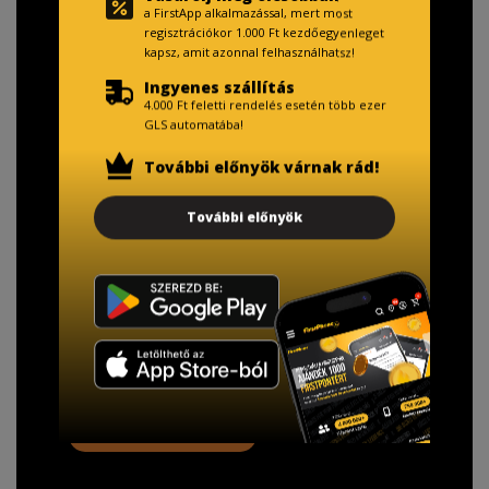
a FirstApp alkalmazással, mert most
regisztrációkor 1.000 Ft kezdőegyenleget
kapsz, amit azonnal felhasználhatsz!
Ingyenes szállítás
4.000 Ft feletti rendelés esetén több ezer
GLS automatába!
További előnyök várnak rád!
TISZTELT VÁSÁRLÓNK!
További előnyök
Fizetésnél kérje az ingyenes adattörlő kódot
adatainak biztonsága érdekében!
A Kormány döntése alapján a kereskedő minden tartós
adathordozó termék vásárlásakor köteles ingyenes
adattörlő kódot biztosítani.
További információ