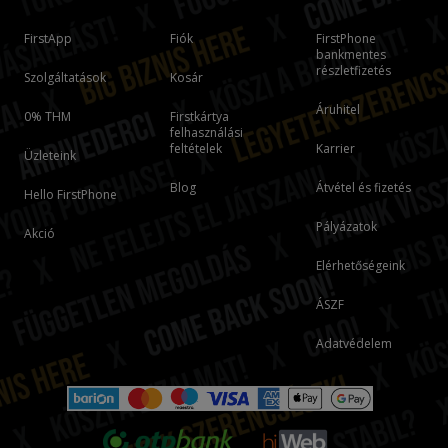
FirstApp
Fiók
FirstPhone
bankmentes
részletfizetés
Szolgáltatások
Kosár
Áruhitel
0% THM
Firstkártya
felhasználási
feltételek
Karrier
Üzleteink
Blog
Átvétel és fizetés
Hello FirstPhone
Pályázatok
Akció
Elérhetőségeink
ÁSZF
Adatvédelem