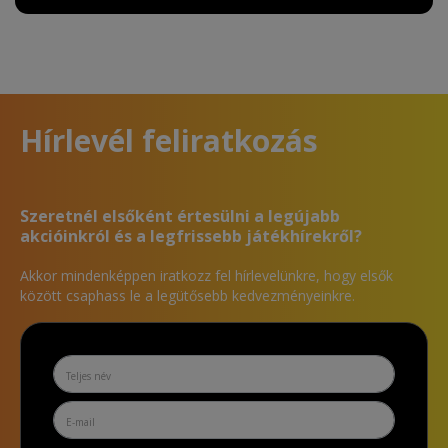
Hírlevél feliratkozás
Szeretnél elsőként értesülni a legújabb
akcióinkról és a legfrissebb játékhírekről?
Akkor mindenképpen iratkozz fel hírlevelünkre, hogy elsők
között csaphass le a legütősebb kedvezményeinkre.