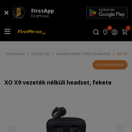
FirstApp
FirstPhone
45
0
Kezdőoldal
|
Kategóriák
|
Vezeték nélküli (TWS) headsetek
|
XO X9 ve
Összehasonlítás
XO X9 vezeték nélküli headset, fekete