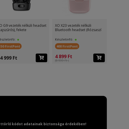
O G9 vezeték nélküli headset
XO X23 vezeték nélküli
XO X14 ve
zajszűrős), fekete
Bluetooth headset (Rózsaszí
Bluetooth
észletinfó:
Készletinfó:
Készletinf
150 FirstPont
400 FirstPont
1 500 Fir
4 899 Ft
4 999 Ft
14 999 
(8 999 Ft )
attörlő kódot adatainak biztonsága érdekében!