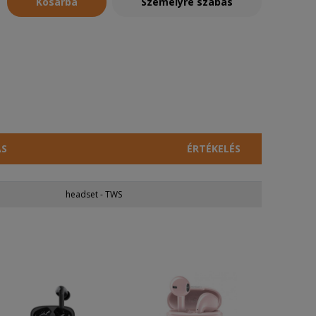
Kosárba
Személyre szabás
ÁS
ÉRTÉKELÉS
headset - TWS