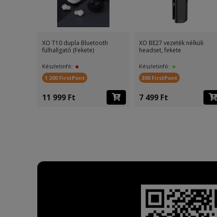
li
XO T10 dupla Bluetooth
XO BE27 vezeték nélküli
ó (Feket
fülhallgató (Fekete)
headset, fekete
Készletinfó:
Készletinfó:
1 200 FirstPont
300 FirstPont
11 999 Ft
7 499 Ft