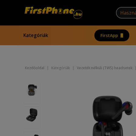
Kategóriák
FirstApp
Kezdőoldal
|
Kategóriák
|
Vezeték nélküli (TWS) headsetek