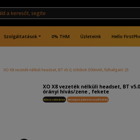
Szolgáltatások
0% THM
Üzleteink
Hello FirstPh
|
XO X8 vezeték nélküli headset, BT v5.0, töltőtok 300mAh, fülhallgató 25mAh, a
XO X8 vezeték nélküli headset, BT v5.
órányi hívás/zene , fekete
Nincs raktáron
30 napos pénzvisszafizetés