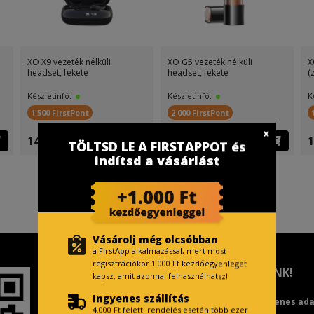
XO X9 vezeték nélküli
XO G5 vezeték nélküli
X
headset, fekete
headset, fekete
(
Készletinfó:
Készletinfó:
K
1 500 FirstPont
2 000 FirstPont
14 999 Ft
9 999 Ft
1
TÖLTSD LE A FIRSTAPPOT és
indítsd a vásárlást
Vásárolj még olcsóbban
a FirstApp alkalmazással, mert most
regisztrációkor 1.000 Ft kezdőegyenleget
TISZTELT VÁSÁRLÓNK!
kapsz, amit azonnal felhasználhatsz!
Ingyenes szállítás
Fizetésnél kérje az ingyenes ad
4.000 Ft feletti rendelés esetén több ezer