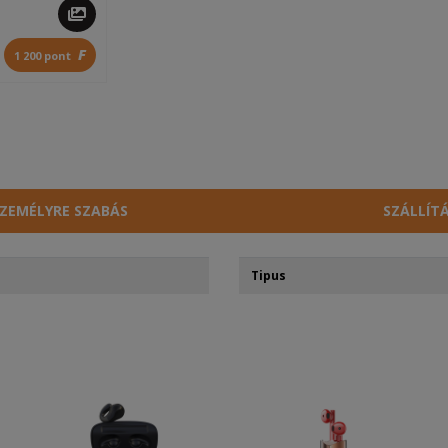
F
1 200 pont
ZEMÉLYRE SZABÁS
SZÁLLÍT
Tipus