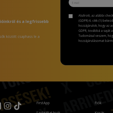
Alulírott, az alábbi che
(GDPR) 6. cikk (1) bekez
ióinkról és a legfrissebb
hozzájárulok, hogy az 
GDPR, továbbá a saját ad
Tudomásul veszem, hogy 
lsők között csaphass le a
hozzájárulásomat bármik
FirstApp
Fiók
Szolgáltatások
Kosár