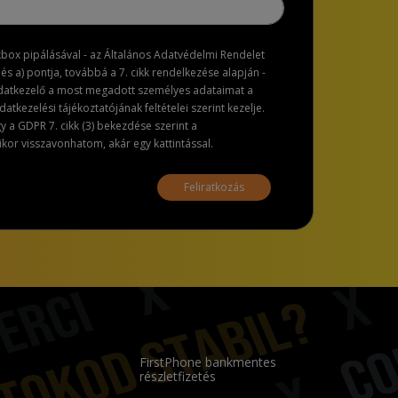
ckbox pipálásával - az Általános Adatvédelmi Rendelet
dés a) pontja, továbbá a 7. cikk rendelkezése alapján -
adatkezelő a most megadott személyes adataimat a
atkezelési tájékoztatójának feltételei szerint kezelje.
a GDPR 7. cikk (3) bekezdése szerint a
or visszavonhatom, akár egy kattintással.
Feliratkozás
FirstPhone bankmentes
részletfizetés