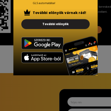
GLS automatába!
A Kormány döntése alapján a keresked
ingyenes adattörlő kódot biztosítani.
További előnyök várnak rád!
További előnyök
További információ