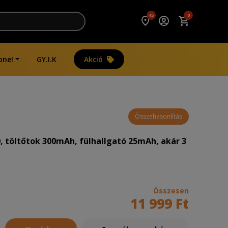
45
0
one!
GY.I.K
Akció
kár 3 órányi hívás/zene , fekete
Összehasonlítás
0, töltőtok 300mAh, fülhallgató 25mAh, akár 3
Összesen
11 999 Ft