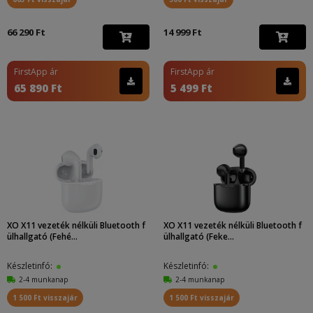
66 290 Ft
14 999 Ft
FirstApp ár
FirstApp ár
65 890 Ft
5 499 Ft
XO X11 vezeték nélküli Bluetooth f
XO X11 vezeték nélküli Bluetooth f
ülhallgató (Fehé...
ülhallgató (Feke...
Készletinfó:
Készletinfó:
2-4 munkanap
2-4 munkanap
1 500 Ft visszajár
1 500 Ft visszajár