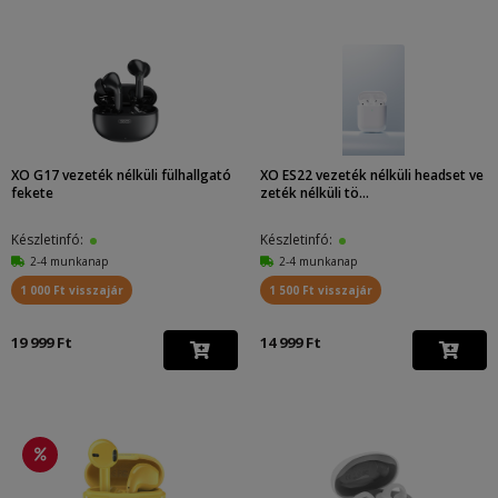
XO G17 vezeték nélküli fülhallgató
XO ES22 vezeték nélküli headset ve
fekete
zeték nélküli tö...
Készletinfó:
Készletinfó:
2-4 munkanap
2-4 munkanap
1 000 Ft visszajár
1 500 Ft visszajár
19 999 Ft
14 999 Ft