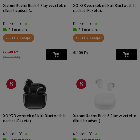
Xiaomi Redmi Buds 6 Play vezeték n
XO X33 vezeték nélküli Bluetooth h
élküli headset (...
eadset (Fekete)...
Készletinfó:
Készletinfó:
2-4 munkanap
2-4 munkanap
200 Ft visszajár
300 Ft visszajár
6 899 Ft
6 499 Ft
(4 799 Ft )
XO X23 vezeték nélküli Bluetooth h
Xiaomi Redmi Buds 6 Play vezeték n
eadset (Fekete)...
élküli headset (...
Készletinfó:
Készletinfó:
2-4 munkanap
2-4 munkanap