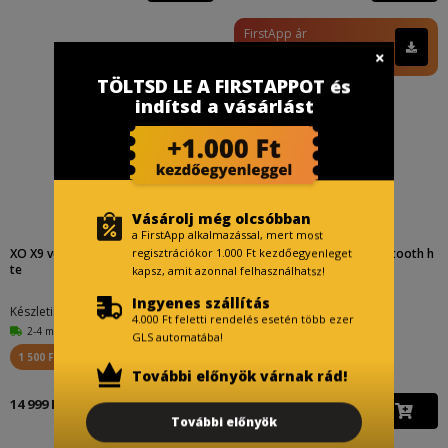
FirstApp ár
3 499 Ft
TÖLTSD LE A FIRSTAPPOT és
indítsd a vásárlást
Vásárolj még olcsóbban
a FirstApp alkalmazással, mert most
XO X9 vezeték nélküli headset, feke
XO X22 vezeték nélküli Bluetooth h
regisztrációkor 1.000 Ft kezdőegyenleget
te
eadset (Fehér)...
kapsz, amit azonnal felhasználhatsz!
Ingyenes szállítás
Készletinfó:
Készletinfó:
4.000 Ft feletti rendelés esetén több ezer
2-4 munkanap
2-4 munkanap
GLS automatába!
1 500 Ft visszajár
1 200 Ft visszajár
További előnyök várnak rád!
14 999 Ft
11 999 Ft
További előnyök