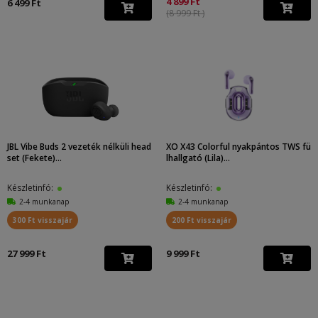
4 899 Ft
6 499 Ft
(8 999 Ft )
JBL Vibe Buds 2 vezeték nélküli head
XO X43 Colorful nyakpántos TWS fü
set (Fekete)...
lhallgató (Lila)...
Készletinfó:
Készletinfó:
2-4 munkanap
2-4 munkanap
300 Ft visszajár
200 Ft visszajár
27 999 Ft
9 999 Ft