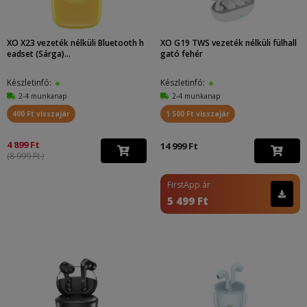
XO X23 vezeték nélküli Bluetooth h
XO G19 TWS vezeték nélküli fülhall
eadset (Sárga)...
gató fehér
Készletinfó:
Készletinfó:
2-4 munkanap
2-4 munkanap
400 Ft visszajár
1 500 Ft visszajár
4 899 Ft
14 999 Ft
(8 999 Ft )
FirstApp ár
5 499 Ft