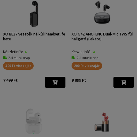
XO BE27 vezeték nélküli headset, fe
XO G42 ANC+ENC Dual-Mic TWS fül
kete
hallgató (Fekete)
Készletinfó:
Készletinfó:
2-4 munkanap
2-4 munkanap
300 Ft visszajár
200 Ft visszajár
7 499 Ft
9 899 Ft