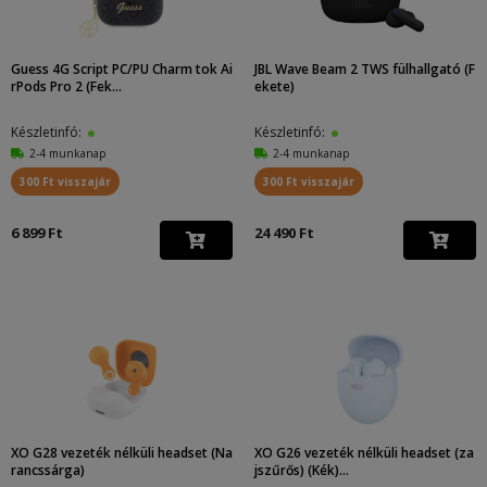
Guess 4G Script PC/PU Charm tok Ai
JBL Wave Beam 2 TWS fülhallgató (F
rPods Pro 2 (Fek...
ekete)
Készletinfó:
Készletinfó:
2-4 munkanap
2-4 munkanap
300 Ft visszajár
300 Ft visszajár
6 899 Ft
24 490 Ft
XO G28 vezeték nélküli headset (Na
XO G26 vezeték nélküli headset (za
rancssárga)
jszűrős) (Kék)...