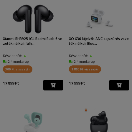
Xiaomi BHR9251GL Redmi Buds 6 ve
XO X36 kijelzős ANC zajszűrős veze
zeték nélküli fülh...
ték nélküli Blue...
Készletinfó:
Készletinfó:
2-4 munkanap
2-4 munkanap
300 Ft visszajár
1 800 Ft visszajár
17 899 Ft
17 999 Ft