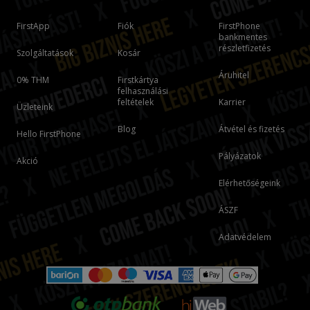
FirstApp
Fiók
FirstPhone
bankmentes
részletfizetés
Szolgáltatások
Kosár
Áruhitel
0% THM
Firstkártya
felhasználási
feltételek
Karrier
Üzleteink
Blog
Átvétel és fizetés
Hello FirstPhone
Pályázatok
Akció
Elérhetőségeink
ÁSZF
Adatvédelem