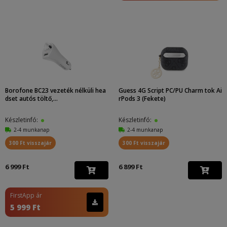
Borofone BC23 vezeték nélküli hea
Guess 4G Script PC/PU Charm tok Ai
dset autós töltő,...
rPods 3 (Fekete)
Készletinfó:
Készletinfó:
2-4 munkanap
2-4 munkanap
300 Ft visszajár
300 Ft visszajár
6 999 Ft
6 899 Ft
FirstApp ár
5 999 Ft