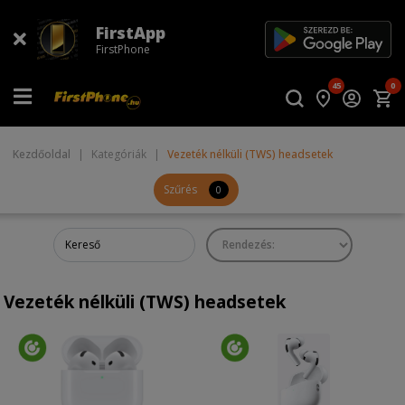
FirstApp
FirstPhone
45
0
Kezdőoldal
|
Kategóriák
|
Vezeték nélküli (TWS) headsetek
Szűrés
0
Vezeték nélküli (TWS) headsetek