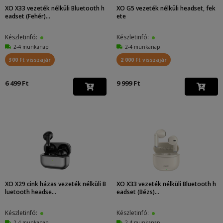
XO X33 vezeték nélküli Bluetooth h
XO G5 vezeték nélküli headset, fek
eadset (Fehér)...
ete
Készletinfó:
Készletinfó:
2-4 munkanap
2-4 munkanap
300 Ft visszajár
2 000 Ft visszajár
6 499 Ft
9 999 Ft
XO X29 cink házas vezeték nélküli B
XO X33 vezeték nélküli Bluetooth h
luetooth headse...
eadset (Bézs)...
Készletinfó:
Készletinfó:
2-4 munkanap
2-4 munkanap