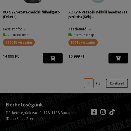
XO G22 vezetéknélküli fülhallgató
XO G16 vezeték nélküli headset (za
(Fekete)
jszűrős) (Kék)...
Készletinfó:
Készletinfó:
2-4 munkanap
2-4 munkanap
1 500 Ft visszajár
900 Ft visszajár
14 999 Ft
10 999 Ft
1
/ 3
Következő
Elérhetőségünk
Elérhetőségünk Váci út 178. 1138 Budapest
(Duna Plaza 2. emelet)