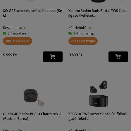
XO G28 vezeték nélküli headset (Ké
Xiaomi Redmi Buds 8 Lite TWS fülha
k)
llgató (Fekete)...
Készletinfó:
Készletinfó:
2-4 munkanap
2-4 munkanap
500 Ft visszajár
200 Ft visszajár
9 999 Ft
9 899 Ft
Guess 4G Script PC/PU Charm tok Ai
XO G10 TWS vezeték nélküli fülhall
rPods 4 (Barna)
gató fekete
Készletinfó:
Készletinfó: