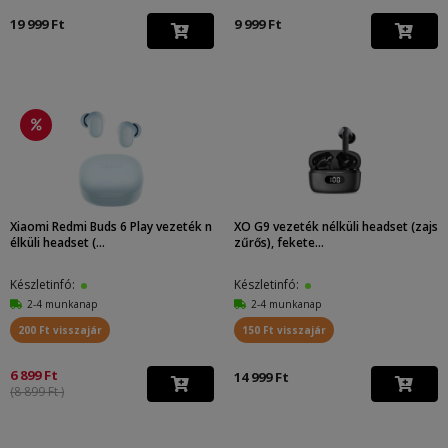
19 999 Ft
9 999 Ft
Xiaomi Redmi Buds 6 Play vezeték n
XO G9 vezeték nélküli headset (zajs
élküli headset (...
zűrős), fekete...
Készletinfó:
Készletinfó:
2-4 munkanap
2-4 munkanap
200 Ft visszajár
150 Ft visszajár
6 899 Ft
14 999 Ft
(8 899 Ft )