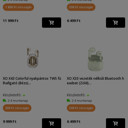
1 800 Ft visszajár
300 Ft visszajár
11 999 Ft
6 499 Ft
XO X43 Colorful nyakpántos TWS fü
XO X33 vezeték nélküli Bluetooth h
lhallgató (Bézs)...
eadset (Zöld)...
Készletinfó:
Készletinfó:
2-4 munkanap
2-4 munkanap
200 Ft visszajár
300 Ft visszajár
9 999 Ft
6 499 Ft