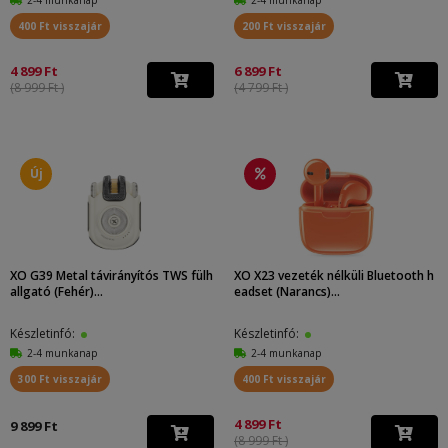
400 Ft visszajár
200 Ft visszajár
4 899 Ft
6 899 Ft
(8 999 Ft )
(4 799 Ft )
Új
XO G39 Metal távirányítós TWS fülh
XO X23 vezeték nélküli Bluetooth h
allgató (Fehér)...
eadset (Narancs)...
Készletinfó:
Készletinfó:
2-4 munkanap
2-4 munkanap
300 Ft visszajár
400 Ft visszajár
4 899 Ft
9 899 Ft
(8 999 Ft )