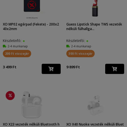
XO MP02 egérpad (Fekete) - 200x2
Guess Lipstick Shape TWS vezeték
40x2mm
nélküli fülhallga...
Készletinfó:
Készletinfó:
2-4 munkanap
2-4 munkanap
200 Ft visszajár
300 Ft visszajár
3 499 Ft
9 899 Ft
XO X23 vezeték nélküli Bluetooth h
XO X40 Nuoke vezeték nélküli Bluet