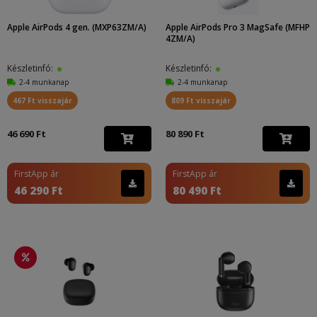
Apple AirPods 4 gen. (MXP63ZM/A)
Apple AirPods Pro 3 MagSafe (MFHP
4ZM/A)
Készletinfó:
Készletinfó:
2-4 munkanap
2-4 munkanap
467 Ft visszajár
809 Ft visszajár
46 690 Ft
80 890 Ft
FirstApp ár
FirstApp ár
46 290 Ft
80 490 Ft