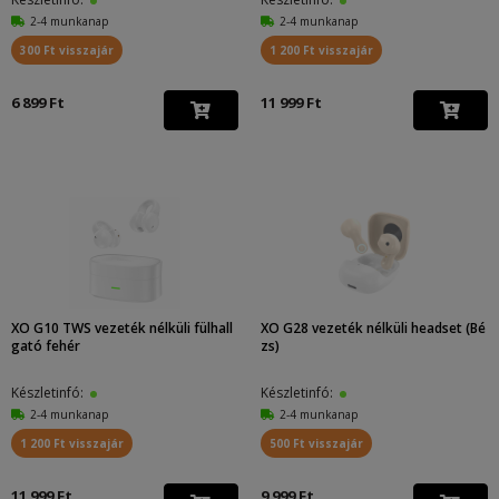
2-4 munkanap
2-4 munkanap
300 Ft visszajár
1 200 Ft visszajár
6 899 Ft
11 999 Ft
XO G10 TWS vezeték nélküli fülhall
XO G28 vezeték nélküli headset (Bé
gató fehér
zs)
Készletinfó:
Készletinfó:
2-4 munkanap
2-4 munkanap
1 200 Ft visszajár
500 Ft visszajár
11 999 Ft
9 999 Ft