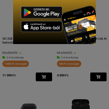
XO X28 cink házas vezeték nélküli B
Guess 4G Script PC/PU Charm tok Ai
luetooth headse...
rPods Pro 2 (Bar...
Készletinfó:
Készletinfó:
2-4 munkanap
2-4 munkanap
1 800 Ft visszajár
300 Ft visszajár
11 999 Ft
6 899 Ft