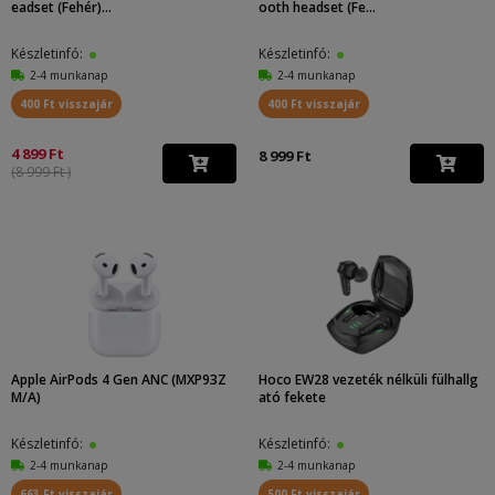
eadset (Fehér)...
ooth headset (Fe...
Készletinfó:
Készletinfó:
2-4 munkanap
2-4 munkanap
400 Ft visszajár
400 Ft visszajár
4 899 Ft
8 999 Ft
(8 999 Ft )
Apple AirPods 4 Gen ANC (MXP93Z
Hoco EW28 vezeték nélküli fülhallg
M/A)
ató fekete
Készletinfó:
Készletinfó:
2-4 munkanap
2-4 munkanap
663 Ft visszajár
500 Ft visszajár