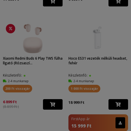
Xiaomi Redmi Buds 6 Play TWS fülha
Hoco ES31 vezeték nélküli headset,
llgató (Rózsaszí...
fehér
Készletinfó:
Készletinfó:
2-4 munkanap
2-4 munkanap
200 Ft visszajár
1 000 Ft visszajár
6 899 Ft
18 999 Ft
(8 899 Ft )
FirstApp ár
15 999 Ft