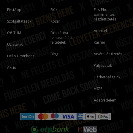
FirstApp
Fiók
FirstPhone
bankmentes
részletfizetés
Szolgáltatások
Kosár
Áruhitel
0% THM
Firstkártya
felhasználási
feltételek
Karrier
Üzleteink
Blog
Átvétel és fizetés
Hello FirstPhone
Pályázatok
Akció
Elérhetőségeink
ÁSZF
Adatvédelem