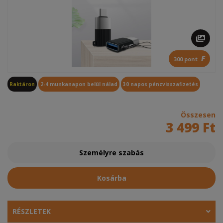
F
300 pont
Raktáron
2-4 munkanapon belül nálad
30 napos pénzvisszafizetés
Összesen
3 499 Ft
Személyre szabás
Kosárba
RÉSZLETEK