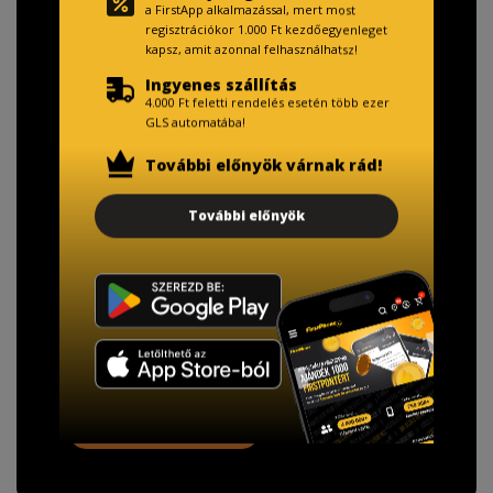
a FirstApp alkalmazással, mert most
regisztrációkor 1.000 Ft kezdőegyenleget
kapsz, amit azonnal felhasználhatsz!
Ingyenes szállítás
4.000 Ft feletti rendelés esetén több ezer
GLS automatába!
További előnyök várnak rád!
TISZTELT VÁSÁRLÓNK!
További előnyök
Fizetésnél kérje az ingyenes adattörlő kódot
adatainak biztonsága érdekében!
A Kormány döntése alapján a kereskedő minden tartós
adathordozó termék vásárlásakor köteles ingyenes
adattörlő kódot biztosítani.
További információ