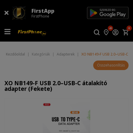
FirstApp
FirstPhone
45
0
Kezdőoldal
|
Kategóriák
|
Adapterek
|
XO NB149-F USB 2.0–USB-C áta
Összehasonlítás
XO NB149-F USB 2.0–USB-C átalakító
adapter (Fekete)