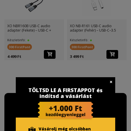
XO NBR160B USB-C audio
XO NB-R161 USB-C audio
adapter (Fekete) – USB-C +
adapter (Fehér) – USB-C–3.5
Készletinfó:
Készletinfó:
300 FirstPont
300 FirstPont
4 499 Ft
3 499 Ft
TÖLTSD LE A FIRSTAPPOT és
indítsd a vásárlást
Vásárolj még olcsóbban