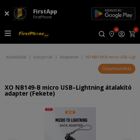
FirstApp
FirstPhone
45
0
Kezdőoldal
|
Kategóriák
|
Adapterek
|
XO NB149-B micro USB–Lightnin
Összehasonlítás
XO NB149-B micro USB–Lightning átalakító
adapter (Fekete)