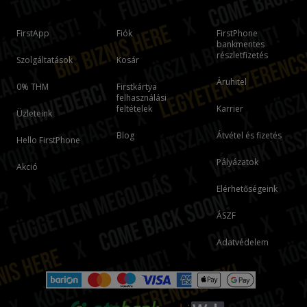
FirstApp
Fiók
FirstPhone
bankmentes
részletfizetés
Szolgáltatások
Kosár
Áruhitel
0% THM
Firstkártya
felhasználási
feltételek
Karrier
Üzleteink
Blog
Átvétel és fizetés
Hello FirstPhone
Pályázatok
Akció
Elérhetőségeink
ÁSZF
Adatvédelem