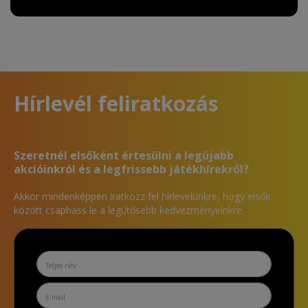
Hírlevél feliratkozás
Szeretnél elsőként értesülni a legújabb
akcióinkról és a legfrissebb játékhírekről?
Akkor mindenképpen iratkozz fel hírlevelünkre, hogy elsők
között csaphass le a legütősebb kedvezményeinkre.