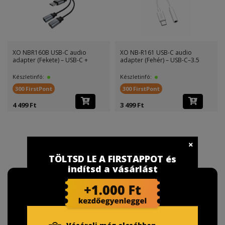
XO NBR160B USB-C audio
XO NB-R161 USB-C audio
adapter (Fekete) – USB-C +
adapter (Fehér) – USB-C–3.5
Készletinfó:
Készletinfó:
300 FirstPont
300 FirstPont
4 499 Ft
3 499 Ft
TÖLTSD LE A FIRSTAPPOT és
indítsd a vásárlást