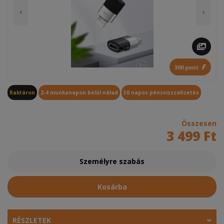
‹
›
F
300 pont
Raktáron
2-4 munkanapon belül nálad
30 napos pénzvisszafizetés
Összesen
3 499 Ft
Személyre szabás
Kosárba
RÉSZLETEK