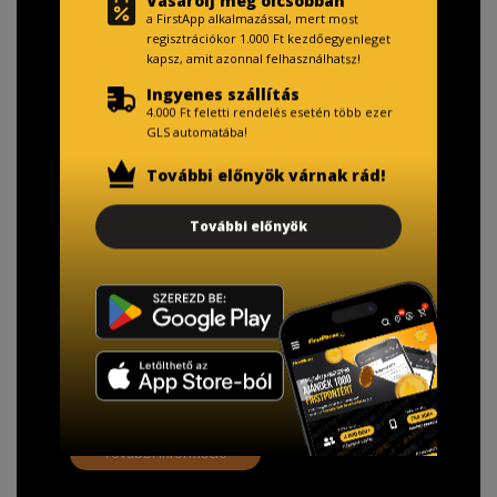
Vásárolj még olcsóbban
a FirstApp alkalmazással, mert most
regisztrációkor 1.000 Ft kezdőegyenleget
kapsz, amit azonnal felhasználhatsz!
Ingyenes szállítás
4.000 Ft feletti rendelés esetén több ezer
GLS automatába!
További előnyök várnak rád!
TISZTELT VÁSÁRLÓNK!
További előnyök
Fizetésnél kérje az ingyenes adattörlő kódot
adatainak biztonsága érdekében!
A Kormány döntése alapján a kereskedő minden tartós
adathordozó termék vásárlásakor köteles ingyenes
adattörlő kódot biztosítani.
További információ