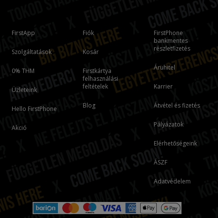
FirstApp
Fiók
FirstPhone
bankmentes
részletfizetés
Szolgáltatások
Kosár
Áruhitel
0% THM
Firstkártya
felhasználási
feltételek
Karrier
Üzleteink
Blog
Átvétel és fizetés
Hello FirstPhone
Pályázatok
Akció
Elérhetőségeink
ÁSZF
Adatvédelem