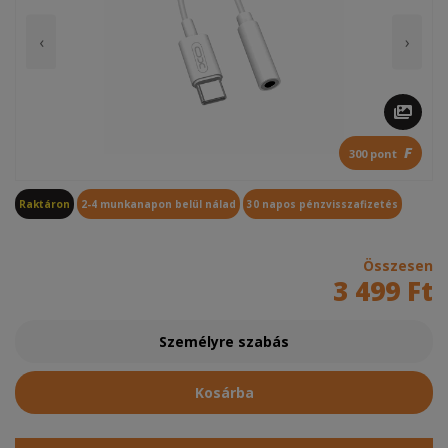
‹
›
F
300 pont
Raktáron
2-4 munkanapon belül nálad
30 napos pénzvisszafizetés
Összesen
3 499 Ft
Személyre szabás
Kosárba