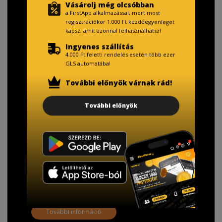
Vásárolj még olcsóbban
a FirstApp alkalmazással, mert most
regisztrációkor 1.000 Ft kezdőegyenleget
kapsz, amit azonnal felhasználhatsz!
Ingyenes szállítás
4.000 Ft feletti rendelés esetén több ezer
GLS automatába!
További előnyök várnak rád!
TISZTELT VÁSÁRLÓNK!
További előnyök
Fizetésnél kérje az ingyenes adattörlő kódot
adatainak biztonsága érdekében!
A Kormány döntése alapján a kereskedő minden tartós
adathordozó termék vásárlásakor köteles ingyenes
adattörlő kódot biztosítani.
További információ