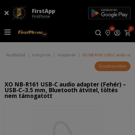
FirstApp
FirstPhone
45
0
Kezdőoldal
|
Kategóriák
|
Adapterek
|
XO NB-R161 USB-C audio adapte
Összehasonlítás
XO NB-R161 USB-C audio adapter (Fehér) –
USB-C–3.5 mm, Bluetooth átvitel, töltés
nem támogatott