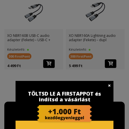
XO NBR160B USB-C audio
XO NBR160A Lightning audio
adapter (Fekete) – USB-C +
adapter (Fekete) – dupl
Készletinfó:
Készletinfó:
300 FirstPont
300 FirstPont
4 499 Ft
5 499 Ft
TÖLTSD LE A FIRSTAPPOT és
indítsd a vásárlást