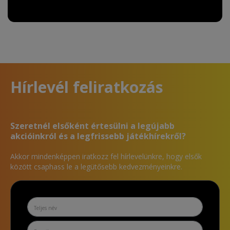
Hírlevél feliratkozás
Szeretnél elsőként értesülni a legújabb
akcióinkról és a legfrissebb játékhírekről?
Akkor mindenképpen iratkozz fel hírlevelünkre, hogy elsők
között csaphass le a legütősebb kedvezményeinkre.