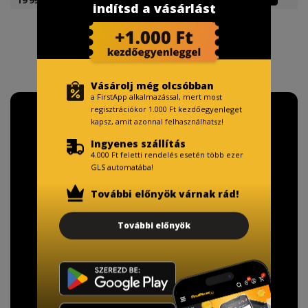
indítsd a vásárlást
Vásárolj még olcsóbban
a FirstApp alkalmazással, mert most
regisztrációkor 1.000 Ft kezdőegyenleget
kapsz, amit azonnal felhasználhatsz!
Ingyenes szállítás
4.000 Ft feletti rendelés esetén több ezer
GLS automatába!
További előnyök várnak rád!
További előnyök
TISZTELT VÁSÁRLÓNK!