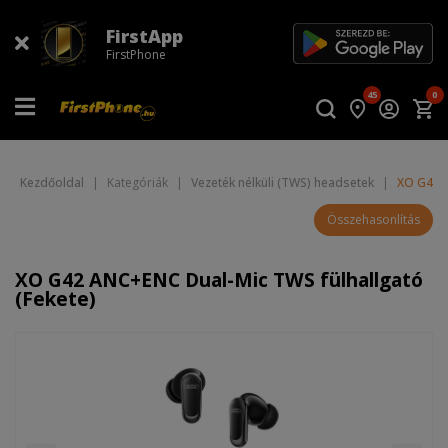
FirstApp
FirstPhone
45
0
Kezdőoldal
|
Kategóriák
|
Vezeték nélküli (TWS) headsetek
|
XO G42 A
Összehasonlítás
XO G42 ANC+ENC Dual-Mic TWS fülhallgató
(Fekete)