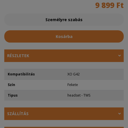
9 899 Ft
Személyre szabás
Kosárba
RÉSZLETEK
Kompatibilitás
XO G42
Szín
Fekete
Tipus
headset - TWS
SZÁLLÍTÁS