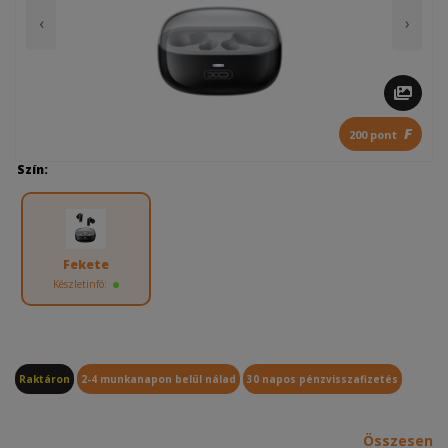
‹
›
F
200 pont
Szín:
Fekete
Készletinfó:
Raktáron
2-4 munkanapon belül nálad
30 napos pénzvisszafizetés
Összesen