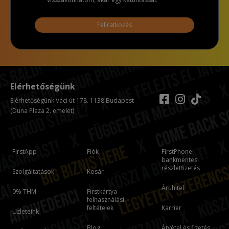
Feliratkozás
Elérhetőségünk
Elérhetőségünk Váci út 178. 1138 Budapest
(Duna Plaza 2. emelet)
FirstApp
Fiók
FirstPhone
bankmentes
részletfizetés
Szolgáltatások
Kosár
Áruhitel
0% THM
Firstkártya
felhasználási
feltételek
Karrier
Üzleteink
Blog
Átvétel és fizetés