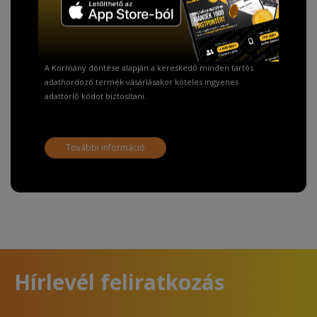
Fizetésnél kérje az ingyenes adattörlő kódot
adatainak biztonsága érdekében!
A Kormány döntése alapján a kereskedő minden tartós
adathordozó termék vásárlásakor köteles ingyenes
adattörlő kódot biztosítani.
További információ
Hírlevél feliratkozás