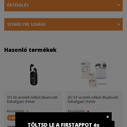
ÉRTÉKELÉS
SZEMÉLYRE SZABÁS
Hasonló termékek
XO X6 vezeték nélküli Bluetooth
XO X3 vezeték nélküli Bluetooth
fülhallgató (Feket
fülhallgató (Fehér
Készletinfó:
Készletinfó:
2 000 FirstPont
400 FirstPont
TÖLTSD LE A FIRSTAPPOT és
19 999 Ft
8 499 Ft