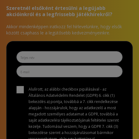
Szeretnél elsőként értesülni a legújabb
akcióinkról és a legfrissebb játékhírekről?
Akkor mindenképpen iratkozz fel hírlevelünkre, hogy elsők
között csaphass le a legütősebb kedvezményeinkre.
Alulírott, az alábbi checkbox pipálásával - az
Általános Adatvédelmi Rendelet (GDPR) 6. cikk (1)
bekezdés a) pontja, továbbá a 7. cikk rendelkezése
alapján - hozzájárulok, hogy az adatkezelő a most
megadott személyes adataimat a GDPR, továbbá a
saját adatkezelési tájékoztatójának feltételei szerint
kezelje. Tudomásul veszem, hogy a GDPR 7. cikk (3)
bekezdése szerint a hozzájárulásomat bármikor
visszavonhatom, akár egy kattintással.