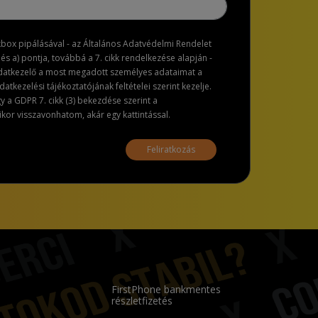
ckbox pipálásával - az Általános Adatvédelmi Rendelet
dés a) pontja, továbbá a 7. cikk rendelkezése alapján -
adatkezelő a most megadott személyes adataimat a
atkezelési tájékoztatójának feltételei szerint kezelje.
a GDPR 7. cikk (3) bekezdése szerint a
or visszavonhatom, akár egy kattintással.
Feliratkozás
FirstPhone bankmentes
részletfizetés