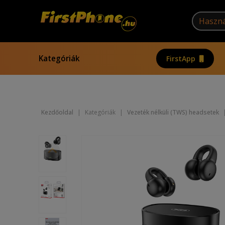
Kategóriák
FirstApp
Kezdőoldal
|
Kategóriák
|
Vezeték nélküli (TWS) headsetek