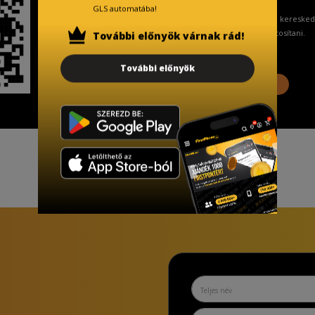
GLS automatába!
A Kormány döntése alapján a keresked
ingyenes adattörlő kódot biztosítani.
További előnyök várnak rád!
További előnyök
További információ