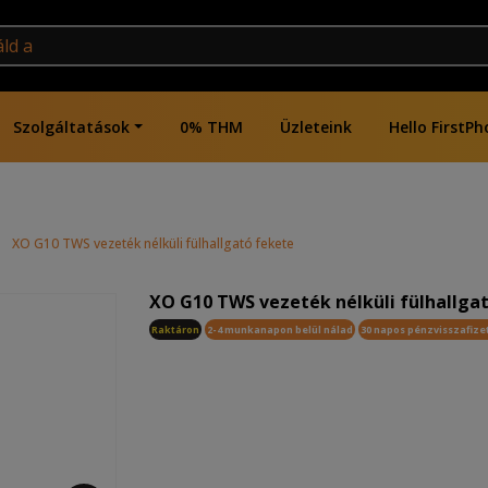
Szolgáltatások
0% THM
Üzleteink
Hello FirstPh
|
XO G10 TWS vezeték nélküli fülhallgató fekete
XO G10 TWS vezeték nélküli fülhallga
Raktáron
2-4 munkanapon belül nálad
30 napos pénzvisszafize