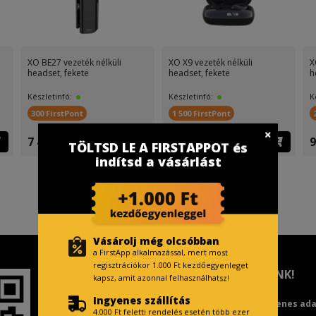
XO BE27 vezeték nélküli
XO X9 vezeték nélküli
X
headset, fekete
headset, fekete
h
Készletinfó:
Készletinfó:
K
300 FirstPont
1 500 FirstPont
7 499 Ft
14 999 Ft
9
TÖLTSD LE A FIRSTAPPOT és
indítsd a vásárlást
Vásárolj még olcsóbban
a FirstApp alkalmazással, mert most
regisztrációkor 1.000 Ft kezdőegyenleget
TISZTELT VÁSÁRLÓNK!
kapsz, amit azonnal felhasználhatsz!
Ingyenes szállítás
Fizetésnél kérje az ingyenes ad
4.000 Ft feletti rendelés esetén több ezer