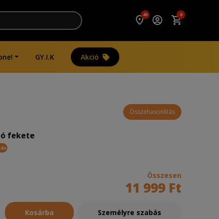
45
0
one!
GY.I.K
Akció
Összehasonlítás
tó fekete
tés
Összesen
11 999 Ft
Kosárba
Személyre szabás