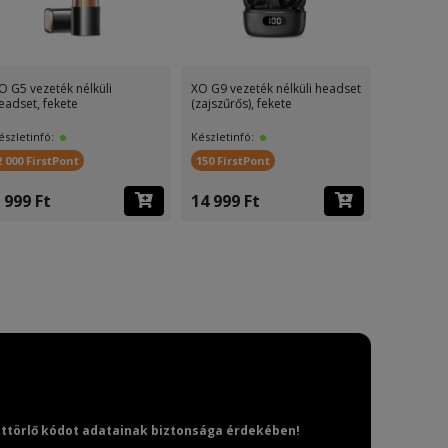
O G5 vezeték nélküli
XO G9 vezeték nélküli headset
XO X23 ve
eadset, fekete
(zajszűrős), fekete
Bluetooth
észletinfó:
Készletinfó:
Készletinf
2 000 FirstPont
150 FirstPont
400 First
4 899 F
 999 Ft
14 999 Ft
(8 999 Ft )
attörlő kódot adatainak biztonsága érdekében!