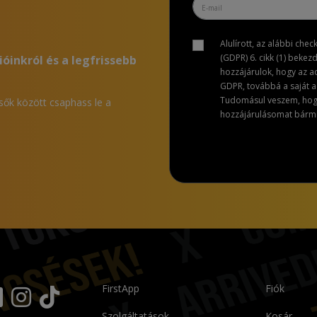
Alulírott, az alábbi che
(GDPR) 6. cikk (1) bekez
ióinkról és a legfrissebb
hozzájárulok, hogy az 
GDPR, továbbá a saját ad
Tudomásul veszem, hogy 
lsők között csaphass le a
hozzájárulásomat bármik
FirstApp
Fiók
Szolgáltatások
Kosár