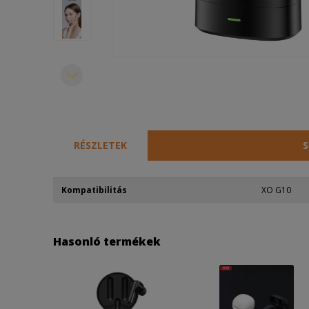
RÉSZLETEK
S
Kompatibilitás
XO G10
Hasonló termékek