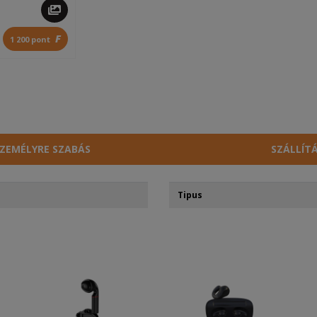
F
1 200 pont
ZEMÉLYRE SZABÁS
SZÁLLÍT
Tipus