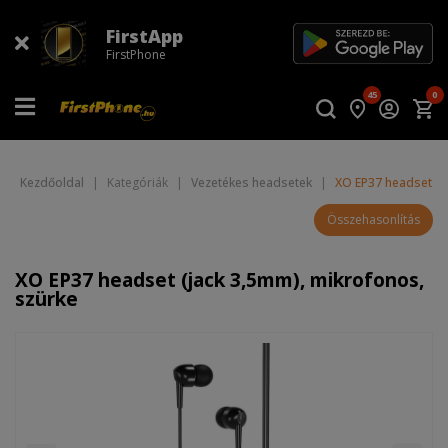
FirstApp
FirstPhone
45
0
Kezdőoldal
|
Kategóriák
|
Vezetékes headsetek
|
XO EP37 headset (j
Összehasonlítás
XO EP37 headset (jack 3,5mm), mikrofonos,
szürke