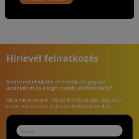
Hírlevél feliratkozás
Szeretnél elsőként értesülni a legújabb
akcióinkról és a legfrissebb játékhírekről?
Akkor mindenképpen iratkozz fel hírlevelünkre, hogy elsők
között csaphass le a legütősebb kedvezményeinkre.