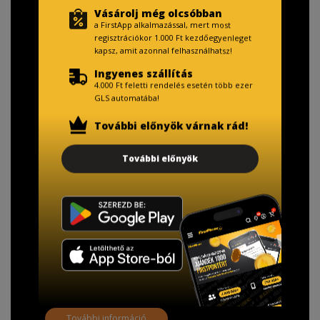
Vásárolj még olcsóbban
a FirstApp alkalmazással, mert most
regisztrációkor 1.000 Ft kezdőegyenleget
kapsz, amit azonnal felhasználhatsz!
Ingyenes szállítás
4.000 Ft feletti rendelés esetén több ezer
GLS automatába!
További előnyök várnak rád!
További előnyök
TISZTELT VÁSÁRLÓNK!
Fizetésnél kérje az ingyenes adattörlő kódot
adatainak biztonsága érdekében!
A Kormány döntése alapján a kereskedő minden tartós
adathordozó termék vásárlásakor köteles ingyenes
adattörlő kódot biztosítani.
További információ