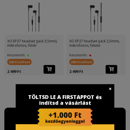
XO EP37 headset (jack 3,5mm),
XO EP37 headset (jack 3,5mm),
mikrofonos, fehér
mikrofonos, fekete
Készletinfó:
Készletinfó:
200 FirstPont
200 FirstPont
2 499 Ft
2 499 Ft
TÖLTSD LE A FIRSTAPPOT és
indítsd a vásárlást