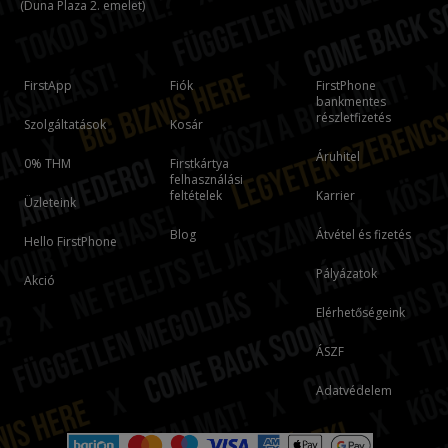
(Duna Plaza 2. emelet)
FirstApp
Fiók
FirstPhone
bankmentes
részletfizetés
Szolgáltatások
Kosár
Áruhitel
0% THM
Firstkártya
felhasználási
feltételek
Karrier
Üzleteink
Blog
Átvétel és fizetés
Hello FirstPhone
Pályázatok
Akció
Elérhetőségeink
ÁSZF
Adatvédelem