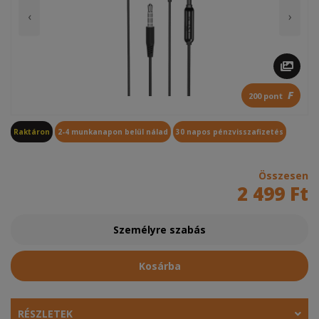
‹
›
F
200 pont
Raktáron
2-4 munkanapon belül nálad
30 napos pénzvisszafizetés
Összesen
2 499 Ft
Személyre szabás
Kosárba
RÉSZLETEK