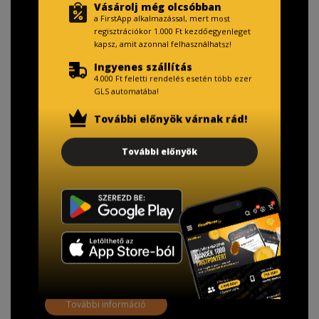
Vásárolj még olcsóbban
a FirstApp alkalmazással, mert most
regisztrációkor 1.000 Ft kezdőegyenleget
kapsz, amit azonnal felhasználhatsz!
Ingyenes szállítás
4.000 Ft feletti rendelés esetén több ezer
GLS automatába!
További előnyök várnak rád!
TISZTELT VÁSÁRLÓNK!
További előnyök
Fizetésnél kérje az ingyenes adattörlő kódot
adatainak biztonsága érdekében!
A Kormány döntése alapján a kereskedő minden tartós
adathordozó termék vásárlásakor köteles ingyenes
adattörlő kódot biztosítani.
További információ