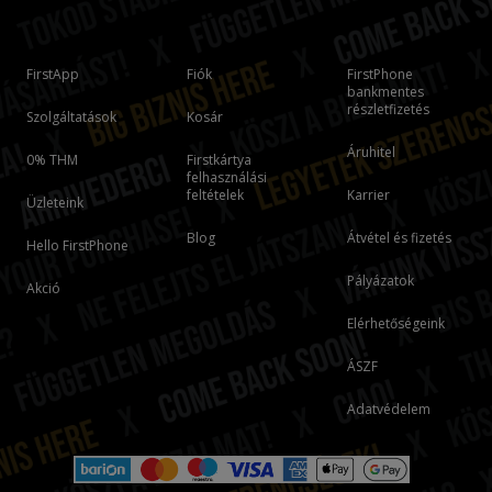
FirstApp
Fiók
FirstPhone
bankmentes
részletfizetés
Szolgáltatások
Kosár
Áruhitel
0% THM
Firstkártya
felhasználási
feltételek
Karrier
Üzleteink
Blog
Átvétel és fizetés
Hello FirstPhone
Pályázatok
Akció
Elérhetőségeink
ÁSZF
Adatvédelem