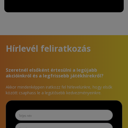
Hírlevél feliratkozás
Szeretnél elsőként értesülni a legújabb
akcióinkról és a legfrissebb játékhírekről?
Akkor mindenképpen iratkozz fel hírlevelünkre, hogy elsők
között csaphass le a legütősebb kedvezményeinkre.