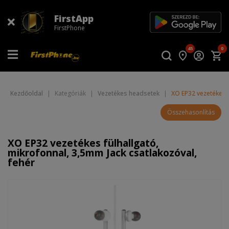
FirstApp
FirstPhone
45
0
Kezdőoldal
|
Kategóriák
|
Vezetékes headsetek
|
XO EP32 vezetékes f
Összehasonlítás
XO EP32 vezetékes fülhallgató,
mikrofonnal, 3,5mm Jack csatlakozóval,
fehér