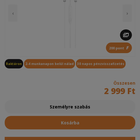
‹
›
F
200 pont
Raktáron
2-4 munkanapon belül nálad
30 napos pénzvisszafizetés
Összesen
2 999 Ft
Személyre szabás
Kosárba