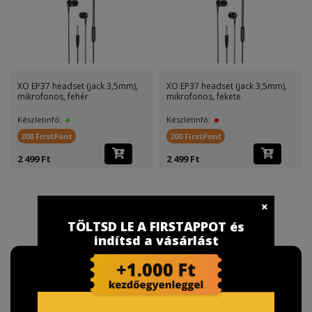
XO EP37 headset (jack 3,5mm),
XO EP37 headset (jack 3,5mm),
mikrofonos, fehér
mikrofonos, fekete
Készletinfó:
Készletinfó:
200 FirstPont
200 FirstPont
2 499 Ft
2 499 Ft
TÖLTSD LE A FIRSTAPPOT és
indítsd a vásárlást