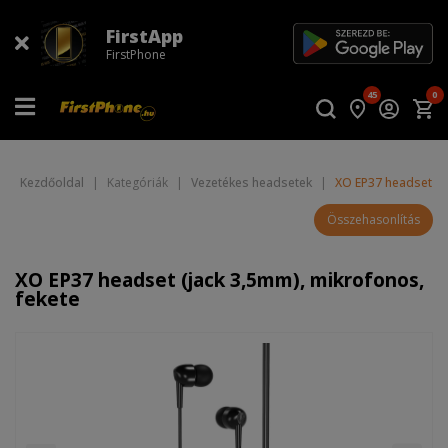
FirstApp
FirstPhone
45
0
Kezdőoldal
|
Kategóriák
|
Vezetékes headsetek
|
XO EP37 headset (j
Összehasonlítás
XO EP37 headset (jack 3,5mm), mikrofonos,
fekete