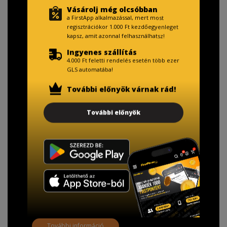
Vásárolj még olcsóbban
a FirstApp alkalmazással, mert most
regisztrációkor 1.000 Ft kezdőegyenleget
kapsz, amit azonnal felhasználhatsz!
Ingyenes szállítás
4.000 Ft feletti rendelés esetén több ezer
GLS automatába!
További előnyök várnak rád!
További előnyök
TISZTELT VÁSÁRLÓNK!
Fizetésnél kérje az ingyenes adattörlő kódot
adatainak biztonsága érdekében!
A Kormány döntése alapján a kereskedő minden tartós
adathordozó termék vásárlásakor köteles ingyenes
adattörlő kódot biztosítani.
További információ