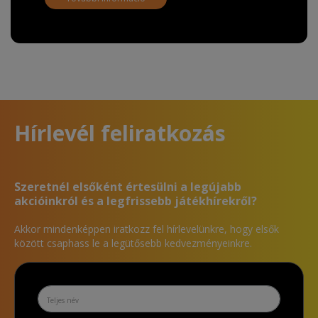
Hírlevél feliratkozás
Szeretnél elsőként értesülni a legújabb
akcióinkról és a legfrissebb játékhírekről?
Akkor mindenképpen iratkozz fel hírlevelünkre, hogy elsők
között csaphass le a legütősebb kedvezményeinkre.