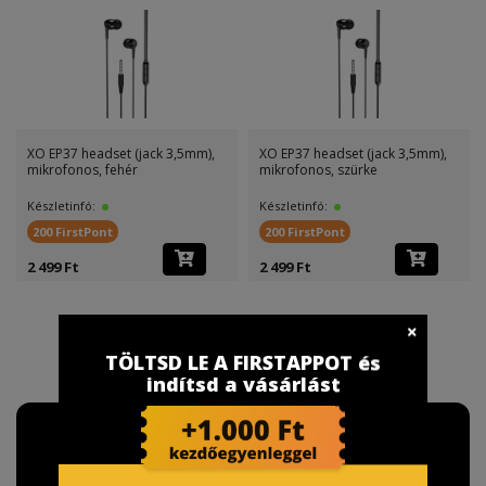
3,5mm),
XO EP37 headset (jack 3,5mm),
XO EP28 vezetékes fülhallg
mikrofonos, szürke
(Fehér) – jack 3,5 m
Készletinfó:
Készletinfó:
200 FirstPont
200 FirstPont
2 499 Ft
2 999 Ft
TÖLTSD LE A FIRSTAPPOT és
indítsd a vásárlást