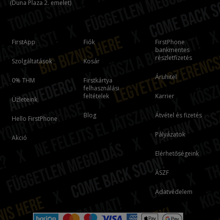
(Duna Plaza 2. emelet)
FirstApp
Fiók
FirstPhone
bankmentes
részletfizetés
Szolgáltatások
Kosár
Áruhitel
0% THM
Firstkártya
felhasználási
feltételek
Karrier
Üzleteink
Blog
Átvétel és fizetés
Hello FirstPhone
Pályázatok
Akció
Elérhetőségeink
ÁSZF
Adatvédelem