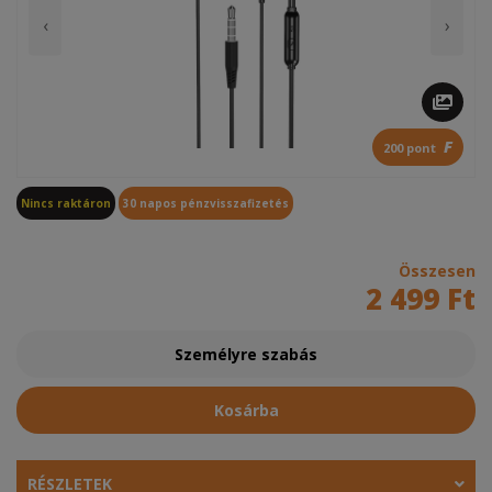
‹
›
F
200 pont
Nincs raktáron
30 napos pénzvisszafizetés
Összesen
2 499 Ft
Személyre szabás
Kosárba
RÉSZLETEK