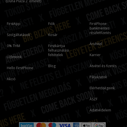
(Duna Plaza 2. emelet)
FirstApp
Fiók
FirstPhone
bankmentes
részletfizetés
Szolgáltatások
Kosár
Áruhitel
0% THM
Firstkártya
felhasználási
feltételek
Karrier
Üzleteink
Blog
Átvétel és fizetés
Hello FirstPhone
Pályázatok
Akció
Elérhetőségeink
ÁSZF
Adatvédelem