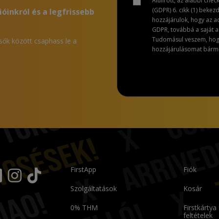
Alulírott, az alábbi che
(GDPR) 6. cikk (1) bekez
ióinkról és a legfrissebb
hozzájárulok, hogy az 
GDPR, továbbá a saját ad
Tudomásul veszem, hogy 
lsők között csaphass le a
hozzájárulásomat bármik
FirstApp
Fiók
Szolgáltatások
Kosár
0% THM
Firstkártya
feltételek