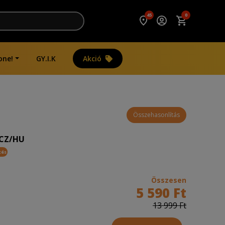
45
0
one!
GY.I.K
Akció
Összehasonlítás
 CZ/HU
tés
Összesen
5 590 Ft
13 999 Ft