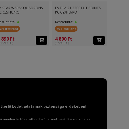
A STAR WARS SQUADRONS
EA FIFA 21 2200 FUT POINTS
EA Mass E
C CZ/HU/RO
PC CZ/HU/RO
Edition PS
észletinfó:
Készletinfó:
Készletinf
69 FirstPont
49 FirstPont
174 First
 890 Ft
4 890 Ft
17 390 
3 999 Ft )
(6 999 Ft )
(24 499 Ft )
attörlő kódot adatainak biztonsága érdekében!
ő minden tartós adathordozó termék vásárlásakor köteles