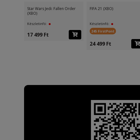
Star Wars Jedi: Fallen Order
FIFA 21 (XBO)
(XBO)
Készletinfó:
Készletinfó:
245 FirstPont
17 499 Ft
24 499 Ft