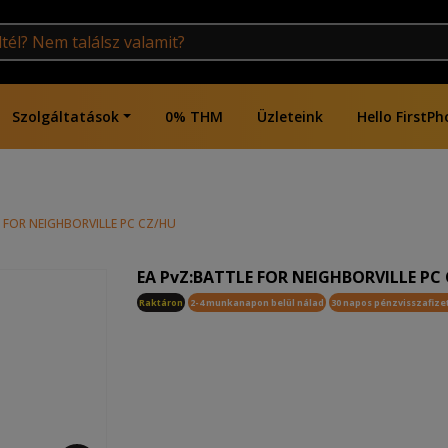
Szolgáltatások
0% THM
Üzleteink
Hello FirstPh
 FOR NEIGHBORVILLE PC CZ/HU
EA PvZ:BATTLE FOR NEIGHBORVILLE PC
Raktáron
2-4 munkanapon belül nálad
30 napos pénzvisszafize