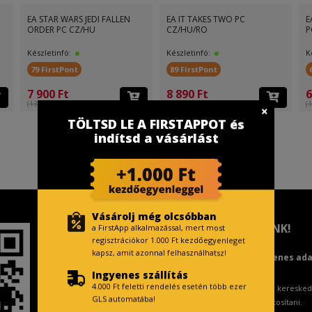
EA STAR WARS JEDI FALLEN
EA IT TAKES TWO PC
E
ORDER PC CZ/HU
CZ/HU/RO
P
Készletinfó:
Készletinfó:
K
79 FirstPont
89 FirstPont
7 900 Ft
8 890 Ft
6
(13 999 Ft )
(13 999 Ft )
(1
TÖLTSD LE A FIRSTAPPOT és
indítsd a vásárlást
Vásárolj még olcsóbban
TISZTELT VÁSÁRLÓNK!
a FirstApp alkalmazással, mert most
regisztrációkor 1.000 Ft kezdőegyenleget
kapsz, amit azonnal felhasználhatsz!
Fizetésnél kérje az ingyenes ad
Ingyenes szállítás
4.000 Ft feletti rendelés esetén több ezer
A Kormány döntése alapján a keresked
GLS automatába!
ingyenes adattörlő kódot biztosítani.