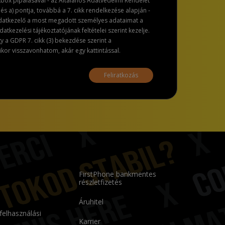
ckbox pipálásával - az Általános Adatvédelmi Rendelet
dés a) pontja, továbbá a 7. cikk rendelkezése alapján -
adatkezelő a most megadott személyes adataimat a
atkezelési tájékoztatójának feltételei szerint kezelje.
a GDPR 7. cikk (3) bekezdése szerint a
or visszavonhatom, akár egy kattintással.
Feliratkozás
FirstPhone bankmentes
részletfizetés
Áruhitel
 felhasználási
Karrier