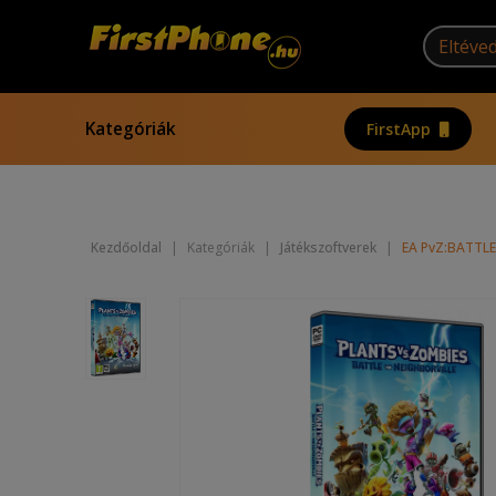
Kategóriák
FirstApp
Kezdőoldal
|
Kategóriák
|
Játékszoftverek
|
EA PvZ:BATTLE