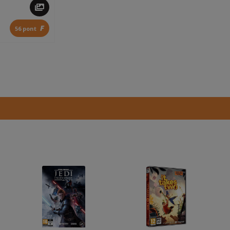
F
56 pont