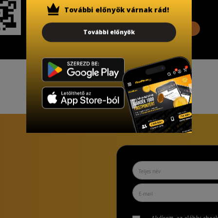
További előnyök várnak rád!
További információ
További előnyök