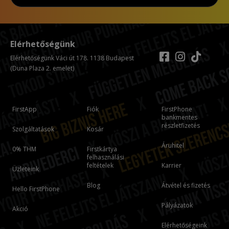
Elérhetőségünk
Elérhetőségünk Váci út 178. 1138 Budapest
(Duna Plaza 2. emelet)
FirstApp
Fiók
FirstPhone
bankmentes
részletfizetés
Szolgáltatások
Kosár
Áruhitel
0% THM
Firstkártya
felhasználási
feltételek
Karrier
Üzleteink
Blog
Átvétel és fizetés
Hello FirstPhone
Pályázatok
Akció
Elérhetőségeink