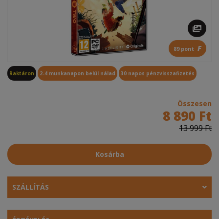
F
89 pont
Raktáron
2-4 munkanapon belül nálad
30 napos pénzvisszafizetés
Összesen
8 890 Ft
13 999 Ft
Kosárba
SZÁLLÍTÁS