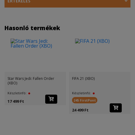
ÉRTÉKELÉS
Hasonló termékek
Star Wars Jedi: Fallen Order
FIFA 21 (XBO)
(XBO)
Készletinfó:
Készletinfó:
245 FirstPont
17 499 Ft
24 499 Ft