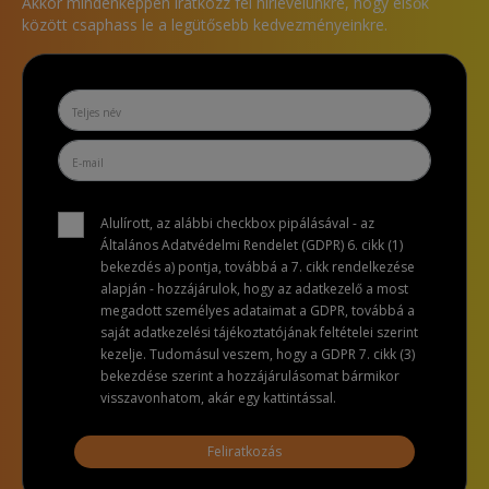
Akkor mindenképpen iratkozz fel hírlevelünkre, hogy elsők
között csaphass le a legütősebb kedvezményeinkre.
Alulírott, az alábbi checkbox pipálásával - az
Általános Adatvédelmi Rendelet (GDPR) 6. cikk (1)
bekezdés a) pontja, továbbá a 7. cikk rendelkezése
alapján - hozzájárulok, hogy az adatkezelő a most
megadott személyes adataimat a GDPR, továbbá a
saját adatkezelési tájékoztatójának feltételei szerint
kezelje. Tudomásul veszem, hogy a GDPR 7. cikk (3)
bekezdése szerint a hozzájárulásomat bármikor
visszavonhatom, akár egy kattintással.
Feliratkozás