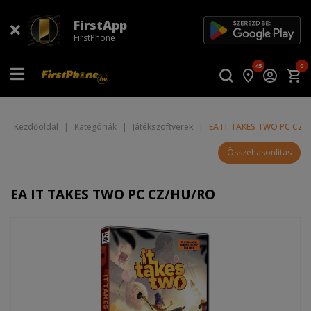
FirstApp
FirstPhone
45
0
Kezdőoldal
|
Kategóriák
|
Játékszoftverek
|
EA IT TAKES TWO PC CZ/
Összehasonlítás
EA IT TAKES TWO PC CZ/HU/RO