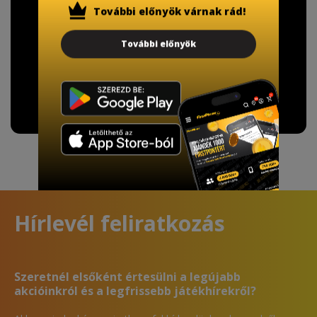
A Kormány döntése alapján a kereskedő minden tartós
További előnyök várnak rád!
adathordozó termék vásárlásakor köteles ingyenes
adattörlő kódot biztosítani.
További előnyök
További információ
Hírlevél feliratkozás
Szeretnél elsőként értesülni a legújabb
akcióinkról és a legfrissebb játékhírekről?