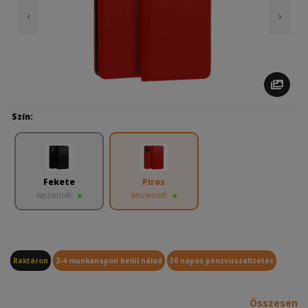
‹
›
Szín:
Fekete
Piros
Készletinfó:
Készletinfó:
Raktáron
2-4 munkanapon belül nálad
30 napos pénzvisszafizetés
Összesen