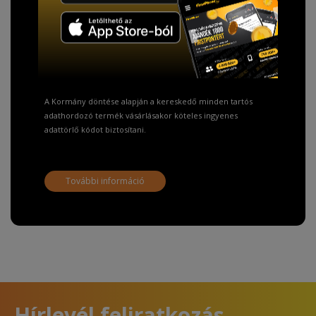
TISZTELT VÁSÁRLÓNK!
Fizetésnél kérje az ingyenes adattörlő kódot
adatainak biztonsága érdekében!
A Kormány döntése alapján a kereskedő minden tartós
adathordozó termék vásárlásakor köteles ingyenes
adattörlő kódot biztosítani.
További információ
Hírlevél feliratkozás