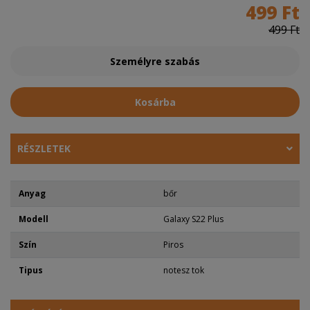
499 Ft
499 Ft
Személyre szabás
Kosárba
RÉSZLETEK
Anyag
bőr
Modell
Galaxy S22 Plus
Szín
Piros
Tipus
notesz tok