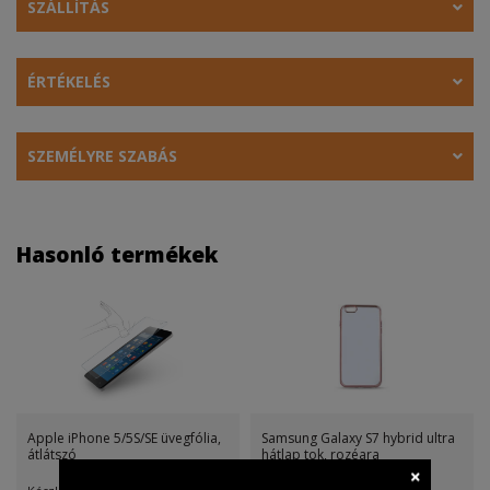
SZÁLLÍTÁS
ÉRTÉKELÉS
SZEMÉLYRE SZABÁS
Hasonló termékek
Apple iPhone 5/5S/SE üvegfólia,
Samsung Galaxy S7 hybrid ultra
átlátszó
hátlap tok, rozéara