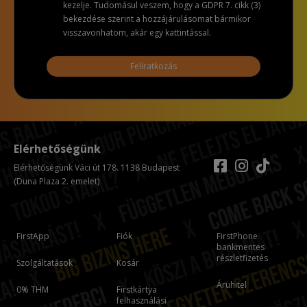
kezelje. Tudomásul veszem, hogy a GDPR 7. cikk (3)
bekezdése szerint a hozzájárulásomat bármikor
visszavonhatom, akár egy kattintással.
Feliratkozás
Elérhetőségünk
Elérhetőségünk Váci út 178. 1138 Budapest
(Duna Plaza 2. emelet)
FirstApp
Fiók
FirstPhone
bankmentes
részletfizetés
Szolgáltatások
Kosár
Áruhitel
0% THM
Firstkártya
felhasználási