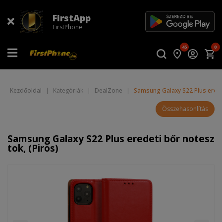
FirstApp
FirstPhone
45
0
Kezdőoldal
|
Kategóriák
|
DealZone
|
Samsung Galaxy S22 Plus eredet
Összehasonlítás
Samsung Galaxy S22 Plus eredeti bőr notesz
tok, (Piros)