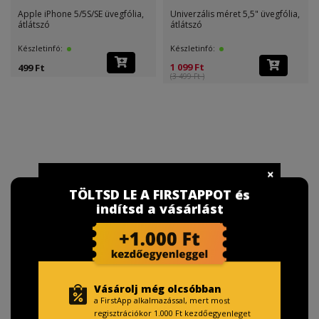
Apple iPhone 5/5S/SE üvegfólia,
Univerzális méret 5,5" üvegfólia,
átlátszó
átlátszó
Készletinfó:
Készletinfó:
1 099 Ft
499 Ft
(3 499 Ft )
TÖLTSD LE A FIRSTAPPOT és
indítsd a vásárlást
Vásárolj még olcsóbban
a FirstApp alkalmazással, mert most
regisztrációkor 1.000 Ft kezdőegyenleget