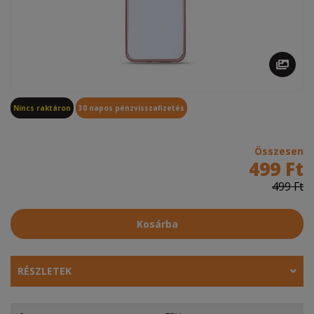
Nincs raktáron
30 napos pénzvisszafizetés
Összesen
499 Ft
499 Ft
Kosárba
RÉSZLETEK