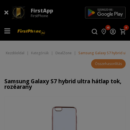
FirstApp
FirstPhone
45
0
Kezdőoldal
|
Kategóriák
|
DealZone
|
Samsung Galaxy S7 hybrid ultra
Összehasonlítás
Samsung Galaxy S7 hybrid ultra hátlap tok,
rozéarany