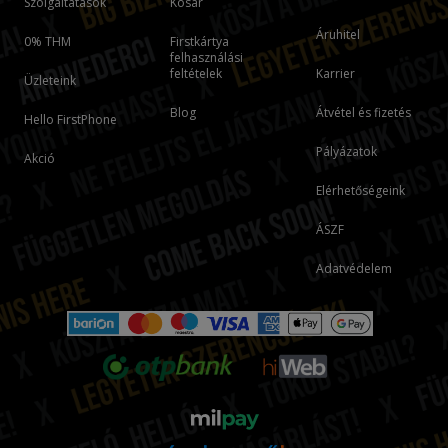
Szolgáltatások
Kosár
Áruhitel
0% THM
Firstkártya
felhasználási
feltételek
Karrier
Üzleteink
Blog
Átvétel és fizetés
Hello FirstPhone
Pályázatok
Akció
Elérhetőségeink
ÁSZF
Adatvédelem