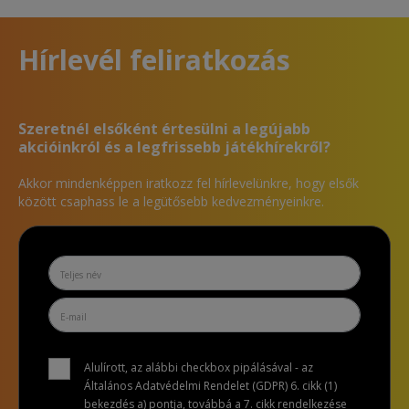
Hírlevél feliratkozás
Szeretnél elsőként értesülni a legújabb
akcióinkról és a legfrissebb játékhírekről?
Akkor mindenképpen iratkozz fel hírlevelünkre, hogy elsők
között csaphass le a legütősebb kedvezményeinkre.
Alulírott, az alábbi checkbox pipálásával - az
Általános Adatvédelmi Rendelet (GDPR) 6. cikk (1)
bekezdés a) pontja, továbbá a 7. cikk rendelkezése