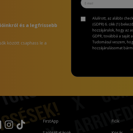
Alulírott, az alábbi che
(GDPR) 6. cikk (1) bekez
ióinkról és a legfrissebb
hozzájárulok, hogy az 
GDPR, továbbá a saját ad
Tudomásul veszem, hogy 
lsők között csaphass le a
hozzájárulásomat bármik
FirstApp
Fiók
Szolgáltatások
Kosár