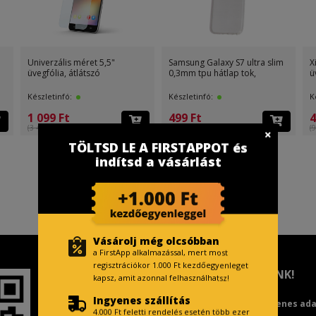
Univerzális méret 5,5"
Samsung Galaxy S7 ultra slim
X
üvegfólia, átlátszó
0,3mm tpu hátlap tok,
ü
Készletinfó:
Készletinfó:
K
1 099 Ft
499 Ft
4
(3 499 Ft )
(499 Ft )
(9
TÖLTSD LE A FIRSTAPPOT és
indítsd a vásárlást
Vásárolj még olcsóbban
a FirstApp alkalmazással, mert most
regisztrációkor 1.000 Ft kezdőegyenleget
TISZTELT VÁSÁRLÓNK!
kapsz, amit azonnal felhasználhatsz!
Ingyenes szállítás
Fizetésnél kérje az ingyenes ad
4.000 Ft feletti rendelés esetén több ezer