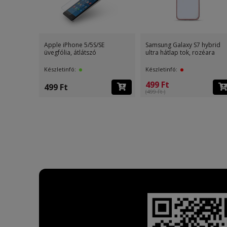
Apple iPhone 5/5S/SE
Samsung Galaxy S7 hybrid
üvegfólia, átlátszó
ultra hátlap tok, rozéara
Készletinfó:
Készletinfó:
499 Ft
499 Ft
(499 Ft )