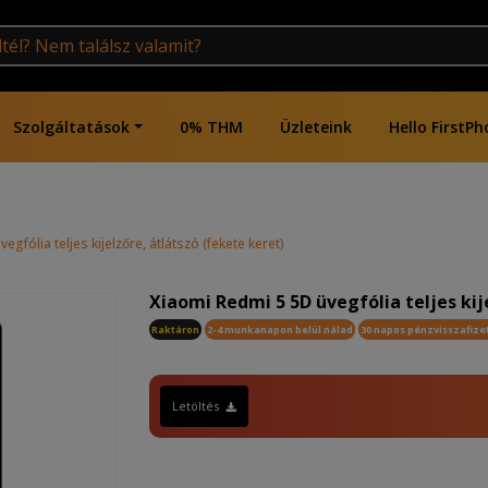
Szolgáltatások
0% THM
Üzleteink
Hello FirstPh
gfólia teljes kijelzőre, átlátszó (fekete keret)
Xiaomi Redmi 5 5D üvegfólia teljes kij
Raktáron
2-4 munkanapon belül nálad
30 napos pénzvisszafize
Letöltés