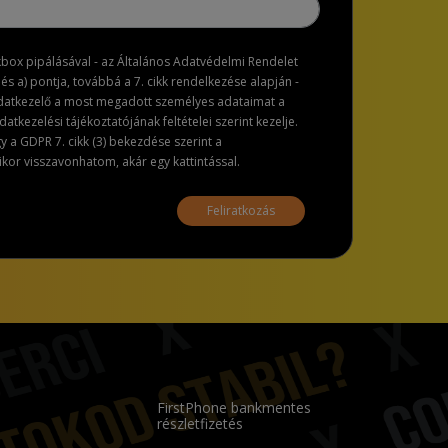
ckbox pipálásával - az Általános Adatvédelmi Rendelet
dés a) pontja, továbbá a 7. cikk rendelkezése alapján -
adatkezelő a most megadott személyes adataimat a
atkezelési tájékoztatójának feltételei szerint kezelje.
a GDPR 7. cikk (3) bekezdése szerint a
or visszavonhatom, akár egy kattintással.
Feliratkozás
FirstPhone bankmentes
részletfizetés