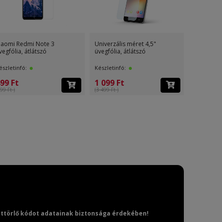
iaomi Redmi Note 3
Univerzális méret 4,5"
Univerzáli
vegfólia, átlátszó
üvegfólia, átlátszó
üvegfólia,
észletinfó:
Készletinfó:
Készletinf
99 Ft
1 099 Ft
1 099 F
99 Ft )
(3 499 Ft )
(3 499 Ft )
attörlő kódot adatainak biztonsága érdekében!