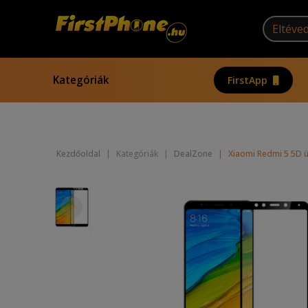
Kategóriák
FirstApp
Kezdőoldal
|
Kategóriák
|
DealZone
|
Xiaomi Redmi 5 5D üve