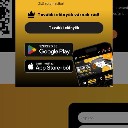
GLS automatába!
A Kormány döntése alapján a keresked
ingyenes adattörlő kódot biztosítani.
További előnyök várnak rád!
További előnyök
További információ