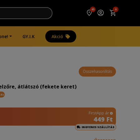
45
0
one!
GY.I.K
Akció
Összehasonlítás
elzőre, átlátszó (fekete keret)
tés
FirstApp ár
449 Ft
INGYENES SZÁLLÍTÁS