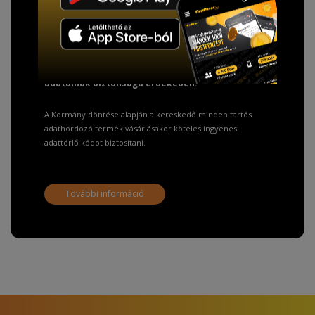
TISZTELT VÁSÁRLÓNK!
Fizetésnél kérje az ingyenes adattörlő kódot
adatainak biztonsága érdekében!
A Kormány döntése alapján a kereskedő minden tartós
adathordozó termék vásárlásakor köteles ingyenes
adattörlő kódot biztosítani.
További információ