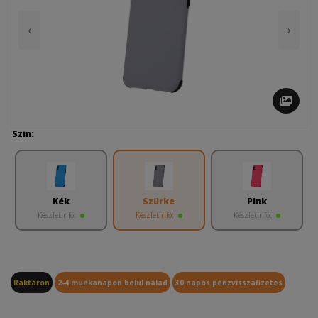
‹
›
Szín:
Kék
Szürke
Pink
Készletinfó:
Készletinfó:
Készletinfó:
Raktáron
2-4 munkanapon belül nálad
30 napos pénzvisszafizetés