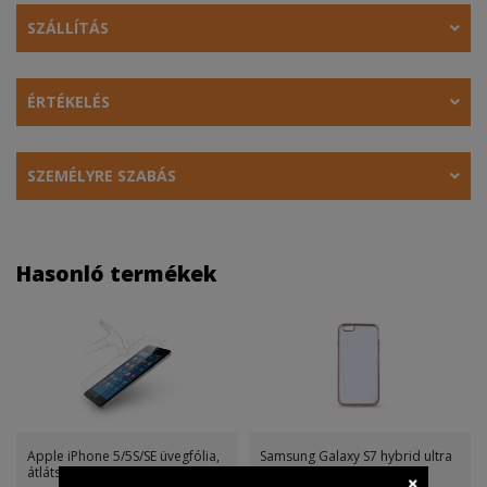
SZÁLLÍTÁS
ÉRTÉKELÉS
SZEMÉLYRE SZABÁS
Hasonló termékek
Apple iPhone 5/5S/SE üvegfólia,
Samsung Galaxy S7 hybrid ultra
átlátszó
hátlap tok, rozéara