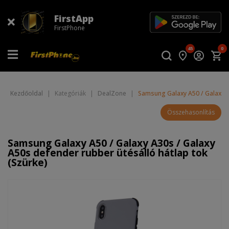
FirstApp
FirstPhone
45
0
Kezdőoldal
|
Kategóriák
|
DealZone
|
Samsung Galaxy A50 / Galaxy A3
Összehasonlítás
Samsung Galaxy A50 / Galaxy A30s / Galaxy
A50s defender rubber ütésálló hátlap tok
(Szürke)