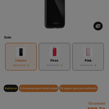
Szín:
Fekete
Piros
Pink
Készletinfó:
Készletinfó:
Készletinfó:
Raktáron
2-4 munkanapon belül nálad
30 napos pénzvisszafizetés
Összesen