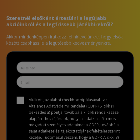
Szeretnél elsőként értesülni a legújabb
akcióinkról és a legfrissebb játékhírekről?
Akkor mindenképpen iratkozz fel hírlevelünkre, hogy elsők
között csaphass le a legütősebb kedvezményeinkre.
Alulírott, az alábbi checkbox pipálásával - az
Általános Adatvédelmi Rendelet (GDPR) 6. cikk (1)
bekezdés a) pontja, továbbá a 7. cikk rendelkezése
alapján - hozzájárulok, hogy az adatkezelő a most
megadott személyes adataimat a GDPR, továbbá a
saját adatkezelési tájékoztatójának feltételei szerint
kezelje. Tudomásul veszem, hogy a GDPR 7. cikk (3)