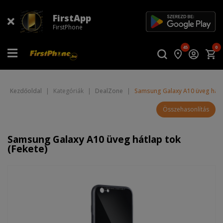
FirstApp
FirstPhone
45
0
Kezdőoldal
|
Kategóriák
|
DealZone
|
Samsung Galaxy A10 üveg hátla
Összehasonlítás
Samsung Galaxy A10 üveg hátlap tok
(Fekete)