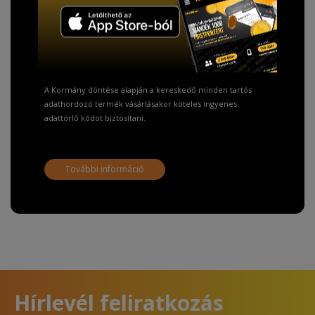
TISZTELT VÁSÁRLÓNK!
Fizetésnél kérje az ingyenes adattörlő kódot
adatainak biztonsága érdekében!
A Kormány döntése alapján a kereskedő minden tartós
adathordozó termék vásárlásakor köteles ingyenes
adattörlő kódot biztosítani.
További információ
Hírlevél feliratkozás