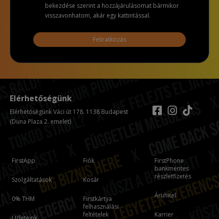
bekezdése szerint a hozzájárulásomat bármikor
visszavonhatom, akár egy kattintással.
Feliratkozás
Elérhetőségünk
Elérhetőségünk Váci út 178. 1138 Budapest
(Duna Plaza 2. emelet)
FirstApp
Fiók
FirstPhone
bankmentes
részletfizetés
Szolgáltatások
Kosár
Áruhitel
0% THM
Firstkártya
felhasználási
feltételek
Karrier
Üzleteink