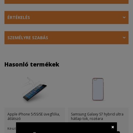
ÉRTÉKELÉS
SZEMÉLYRE SZABÁS
Hasonló termékek
Apple iPhone 5/5S/SE üvegfólia,
Samsung Galaxy S7 hybrid ultra
átlátszó
hátlap tok, rozéara
Készletinfó:
Készletinfó: