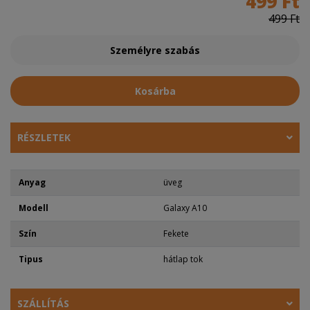
499 Ft
499 Ft
Személyre szabás
Kosárba
RÉSZLETEK
Anyag
üveg
Modell
Galaxy A10
Szín
Fekete
Tipus
hátlap tok
SZÁLLÍTÁS