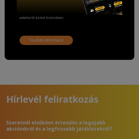
A Kormány döntése alapján a kereskedő minden tartós
adathordozó termék vásárlásakor köteles ingyenes
adattörlő kódot biztosítani.
További információ
Hírlevél feliratkozás
Szeretnél elsőként értesülni a legújabb
akcióinkról és a legfrissebb játékhírekről?