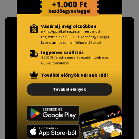
Vásárolj még olcsóbban
a FirstApp alkalmazással, mert most
regisztrációkor 1.000 Ft kezdőegyenleget
kapsz, amit azonnal felhasználhatsz!
Ingyenes szállítás
4.000 Ft feletti rendelés esetén több ezer
GLS automatába!
További előnyök várnak rád!
További előnyök
TISZTELT VÁSÁRLÓNK!
Fizetésnél kérje az ingyenes adattörlő kódot
adatainak biztonsága érdekében!