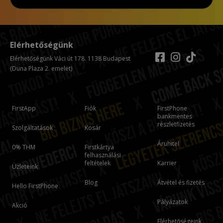
Elérhetőségünk
Elérhetőségünk Váci út 178. 1138 Budapest
(Duna Plaza 2. emelet)
FirstApp
Fiók
FirstPhone
bankmentes
részletfizetés
Szolgáltatások
Kosár
Áruhitel
0% THM
Firstkártya
felhasználási
feltételek
Karrier
Üzleteink
Blog
Átvétel és fizetés
Hello FirstPhone
Pályázatok
Akció
Elérhetőségeink