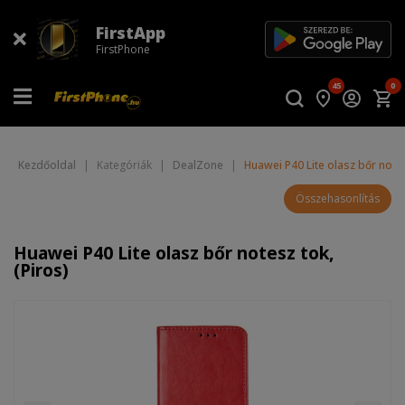
FirstApp
FirstPhone
45
0
Kezdőoldal
|
Kategóriák
|
DealZone
|
Huawei P40 Lite olasz bőr notes
Összehasonlítás
Huawei P40 Lite olasz bőr notesz tok,
(Piros)