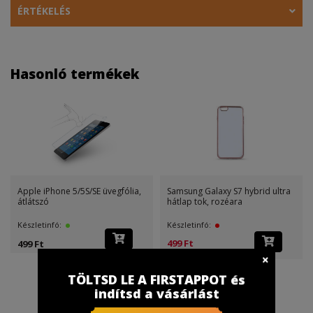
ÉRTÉKELÉS
Hasonló termékek
Apple iPhone 5/5S/SE üvegfólia,
Samsung Galaxy S7 hybrid ultra
átlátszó
hátlap tok, rozéara
Készletinfó:
Készletinfó:
499 Ft
499 Ft
(499 Ft )
TÖLTSD LE A FIRSTAPPOT és
indítsd a vásárlást