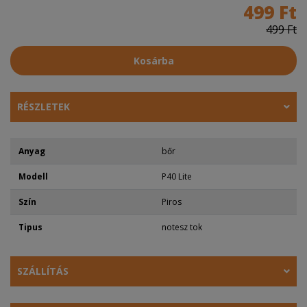
499 Ft
499 Ft
Kosárba
RÉSZLETEK
Anyag
bőr
Modell
P40 Lite
Szín
Piros
Tipus
notesz tok
SZÁLLÍTÁS