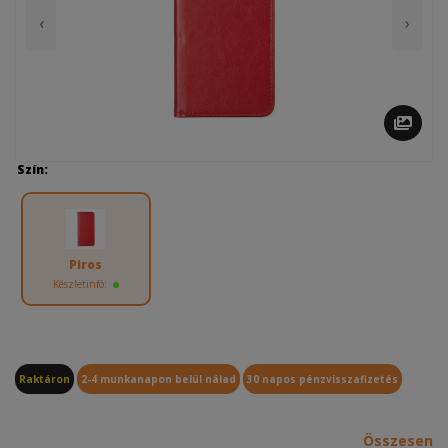
‹
›
Szín:
Piros
Készletinfó:
Raktáron
2-4 munkanapon belül nálad
30 napos pénzvisszafizetés
Összesen