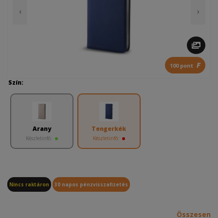
‹
›
F
100 pont
Szín:
Arany
Tengerkék
Készletinfó:
Készletinfó:
Nincs raktáron
30 napos pénzvisszafizetés
Összesen