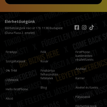
Elérhetőségünk
Elérhetőségünk Váci út 178. 1138 Budapest
(Duna Plaza 2. emelet)
FirstApp
Fiók
FirstPhone
bankmentes
részletfizetés
Szolgáltatások
Kosár
Áruhitel
0% THM
Firstkártya
felhasználási
feltételek
Karrier
Üzleteink
Blog
Átvétel és fizetés
Hello FirstPhone
Pályázatok
Akció
Elérhetőségeink