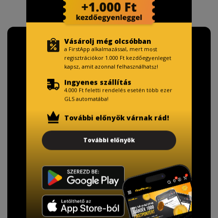
Vásárolj még olcsóbban
a FirstApp alkalmazással, mert most
regisztrációkor 1.000 Ft kezdőegyenleget
kapsz, amit azonnal felhasználhatsz!
Ingyenes szállítás
4.000 Ft feletti rendelés esetén több ezer
GLS automatába!
További előnyök várnak rád!
További előnyök
TISZTELT VÁSÁRLÓNK!
Fizetésnél kérje az ingyenes adattörlő kódot
adatainak biztonsága érdekében!