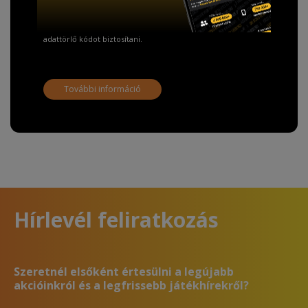
A Kormány döntése alapján a kereskedő minden tartós
adathordozó termék vásárlásakor köteles ingyenes
adattörlő kódot biztosítani.
További információ
Hírlevél feliratkozás
Szeretnél elsőként értesülni a legújabb
akcióinkról és a legfrissebb játékhírekről?