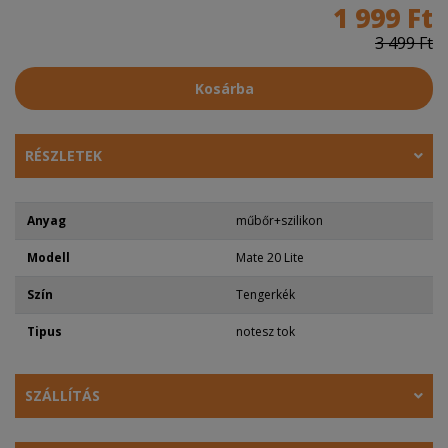
1 999 Ft
3 499 Ft
Kosárba
RÉSZLETEK
Anyag
műbőr+szilikon
Modell
Mate 20 Lite
Szín
Tengerkék
Tipus
notesz tok
SZÁLLÍTÁS