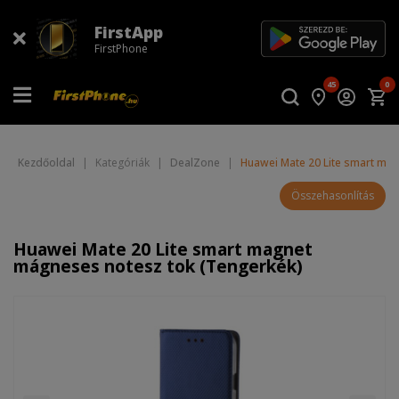
FirstApp
FirstPhone
45
0
Kezdőoldal
|
Kategóriák
|
DealZone
|
Huawei Mate 20 Lite smart ma
Összehasonlítás
Huawei Mate 20 Lite smart magnet
mágneses notesz tok (Tengerkék)