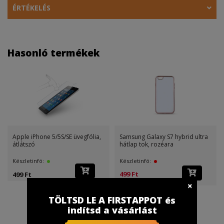
ÉRTÉKELÉS
Hasonló termékek
Apple iPhone 5/5S/SE üvegfólia,
Samsung Galaxy S7 hybrid ultra
átlátszó
hátlap tok, rozéara
Készletinfó:
Készletinfó:
499 Ft
499 Ft
(499 Ft )
TÖLTSD LE A FIRSTAPPOT és
indítsd a vásárlást