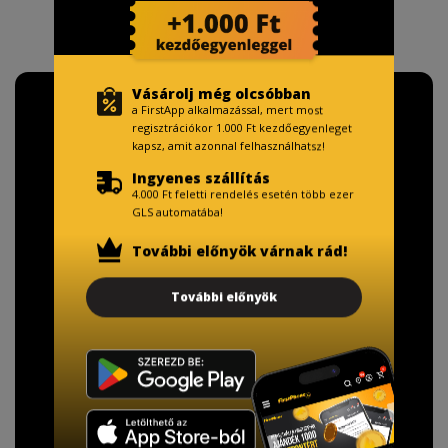
Vásárolj még olcsóbban
a FirstApp alkalmazással, mert most
regisztrációkor 1.000 Ft kezdőegyenleget
kapsz, amit azonnal felhasználhatsz!
Ingyenes szállítás
4.000 Ft feletti rendelés esetén több ezer
GLS automatába!
További előnyök várnak rád!
További előnyök
TISZTELT VÁSÁRLÓNK!
Fizetésnél kérje az ingyenes adattörlő kódot
adatainak biztonsága érdekében!