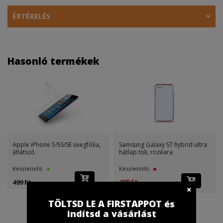
ÉRTÉKELÉS
Hasonló termékek
Apple iPhone 5/5S/SE üvegfólia,
Samsung Galaxy S7 hybrid ultra
átlátszó
hátlap tok, rozéara
Készletinfó:
Készletinfó:
499 Ft
499 Ft
(499 Ft )
TÖLTSD LE A FIRSTAPPOT és
indítsd a vásárlást