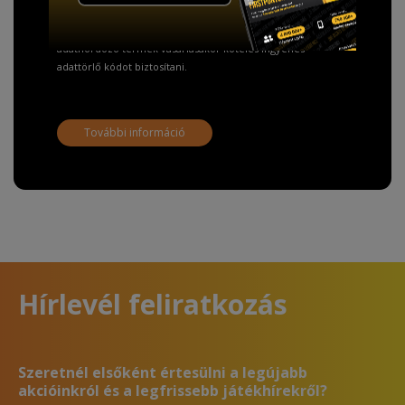
A Kormány döntése alapján a kereskedő minden tartós
adathordozó termék vásárlásakor köteles ingyenes
adattörlő kódot biztosítani.
További információ
Hírlevél feliratkozás
Szeretnél elsőként értesülni a legújabb
akcióinkról és a legfrissebb játékhírekről?