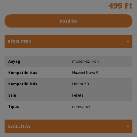
499 Ft
Kosárba
RÉSZLETEK
Anyag
műbőr+szilikon
Kompatibilitás
Huawei Nova 9
Kompatibilitás
Honor 50
Szín
Fekete
Tipus
notesz tok
SZÁLLÍTÁS