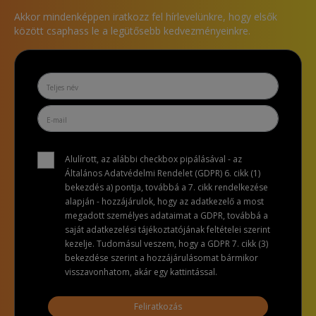
Akkor mindenképpen iratkozz fel hírlevelünkre, hogy elsők
között csaphass le a legütősebb kedvezményeinkre.
Alulírott, az alábbi checkbox pipálásával - az
Általános Adatvédelmi Rendelet (GDPR) 6. cikk (1)
bekezdés a) pontja, továbbá a 7. cikk rendelkezése
alapján - hozzájárulok, hogy az adatkezelő a most
megadott személyes adataimat a GDPR, továbbá a
saját adatkezelési tájékoztatójának feltételei szerint
kezelje. Tudomásul veszem, hogy a GDPR 7. cikk (3)
bekezdése szerint a hozzájárulásomat bármikor
visszavonhatom, akár egy kattintással.
Feliratkozás