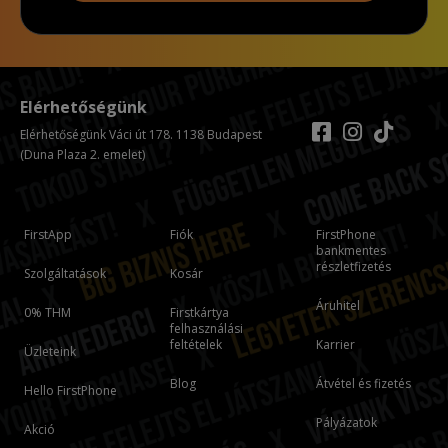
Elérhetőségünk
Elérhetőségünk Váci út 178. 1138 Budapest
(Duna Plaza 2. emelet)
FirstApp
Fiók
FirstPhone
bankmentes
részletfizetés
Szolgáltatások
Kosár
Áruhitel
0% THM
Firstkártya
felhasználási
feltételek
Karrier
Üzleteink
Blog
Átvétel és fizetés
Hello FirstPhone
Pályázatok
Akció