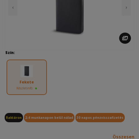
‹
›
Szín:
Fekete
Készletinfó:
Raktáron
2-4 munkanapon belül nálad
30 napos pénzvisszafizetés
Összesen