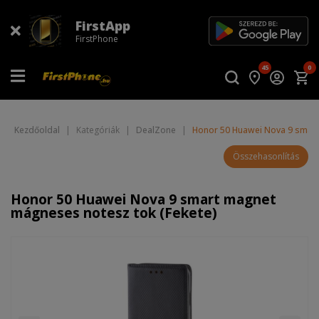
FirstApp
FirstPhone
45
0
Kezdőoldal
|
Kategóriák
|
DealZone
|
Honor 50 Huawei Nova 9 smart
Összehasonlítás
Honor 50 Huawei Nova 9 smart magnet
mágneses notesz tok (Fekete)