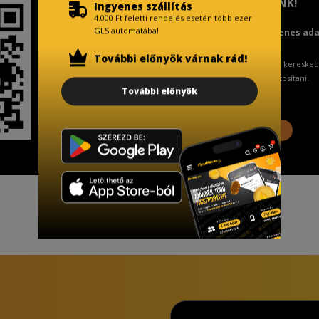
TISZTELT VÁSÁRLÓNK!
Ingyenes szállítás
4.000 Ft feletti rendelés esetén több ezer
GLS automatába!
Fizetésnél kérje az ingyenes ad
További előnyök várnak rád!
A Kormány döntése alapján a keresked
ingyenes adattörlő kódot biztosítani.
További előnyök
További információ