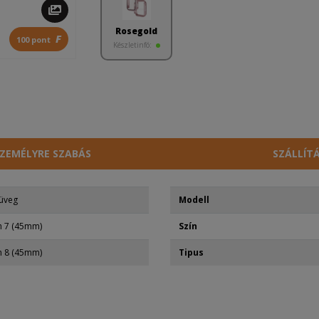
Rosegold
F
100 pont
Készletinfó:
ZEMÉLYRE SZABÁS
SZÁLLÍT
 üveg
Modell
h 7 (45mm)
Szín
h 8 (45mm)
Tipus