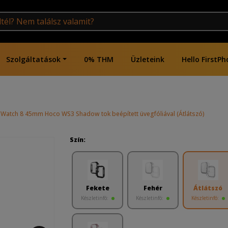
Szolgáltatások
0% THM
Üzleteink
Hello FirstPh
Watch 8 45mm Hoco WS3 Shadow tok beépített üvegfóliával (Átlátszó)
Szín:
Fekete
Fehér
Átlátszó
Készletinfó:
Készletinfó:
Készletinfó: