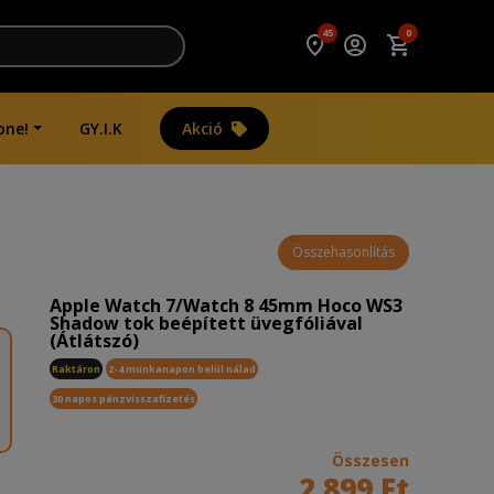
45
0
one!
GY.I.K
Akció
Összehasonlítás
Apple Watch 7/Watch 8 45mm Hoco WS3
Shadow tok beépített üvegfóliával
(Átlátszó)
Raktáron
2-4 munkanapon belül nálad
30 napos pénzvisszafizetés
Összesen
2 899 Ft