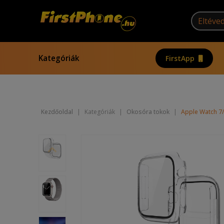
Kategóriák
FirstApp
Kezdőoldal
|
Kategóriák
|
Okosóra tokok
|
Apple Watch 7/