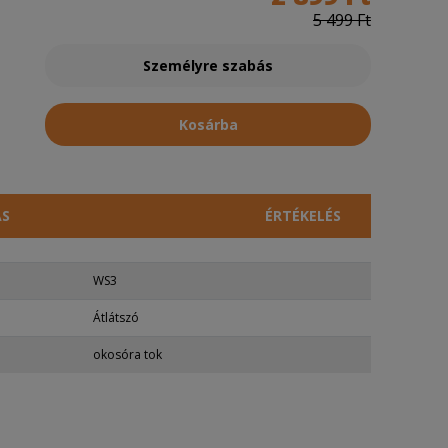
5 499 Ft
Személyre szabás
Kosárba
ÁS
ÉRTÉKELÉS
WS3
Átlátszó
okosóra tok