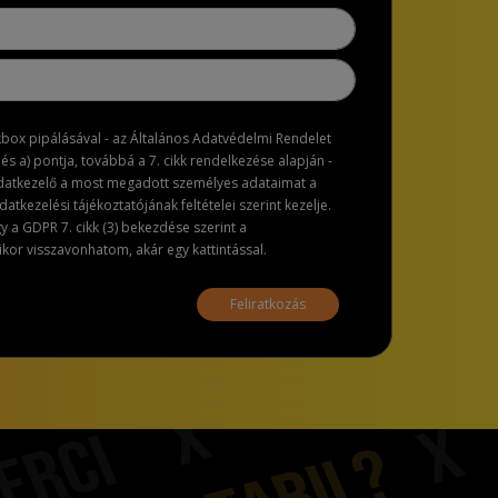
ckbox pipálásával - az Általános Adatvédelmi Rendelet
dés a) pontja, továbbá a 7. cikk rendelkezése alapján -
adatkezelő a most megadott személyes adataimat a
atkezelési tájékoztatójának feltételei szerint kezelje.
a GDPR 7. cikk (3) bekezdése szerint a
or visszavonhatom, akár egy kattintással.
Feliratkozás