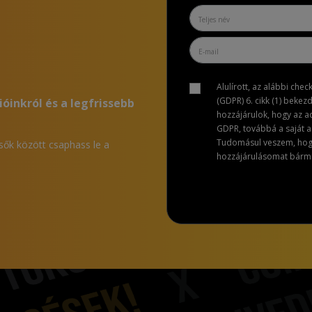
Alulírott, az alábbi che
(GDPR) 6. cikk (1) bekez
ióinkról és a legfrissebb
hozzájárulok, hogy az 
GDPR, továbbá a saját ad
Tudomásul veszem, hogy 
lsők között csaphass le a
hozzájárulásomat bármik