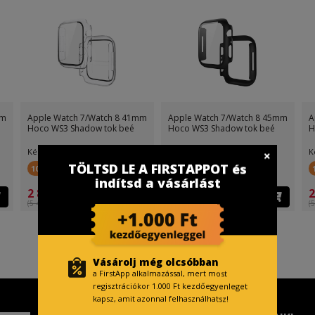
mm
Apple Watch 7/Watch 8 41mm
Apple Watch 7/Watch 8 45mm
A
Hoco WS3 Shadow tok beé
Hoco WS3 Shadow tok beé
H
Készletinfó:
Készletinfó:
K
TÖLTSD LE A FIRSTAPPOT és
100 FirstPont
100 FirstPont
indítsd a vásárlást
2 899 Ft
2 899 Ft
2
(5 499 Ft )
(5 499 Ft )
(5
Vásárolj még olcsóbban
a FirstApp alkalmazással, mert most
regisztrációkor 1.000 Ft kezdőegyenleget
kapsz, amit azonnal felhasználhatsz!