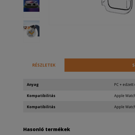
RÉSZLETEK
S
Anyag
PC + edzett
Kompatibilitás
Apple Watc
Kompatibilitás
Apple Watc
Hasonló termékek