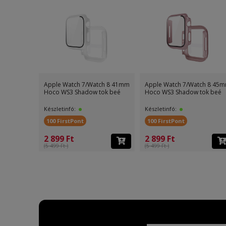
Apple Watch 7/Watch 8 41mm
Apple Watch 7/Watch 8 45
Hoco WS3 Shadow tok beé
Hoco WS3 Shadow tok beé
Készletinfó:
Készletinfó:
100 FirstPont
100 FirstPont
2 899 Ft
2 899 Ft
(5 499 Ft )
(5 499 Ft )