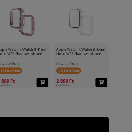
pple Watch 7/Watch 8 41mm
Apple Watch 7/Watch 8 45mm
oco WS3 Shadow tok beé
Hoco WS3 Shadow tok beé
észletinfó:
Készletinfó:
100 FirstPont
100 FirstPont
 899 Ft
2 899 Ft
 499 Ft )
(5 499 Ft )